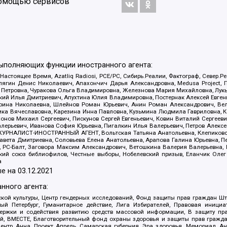
 помощью сервисов
выполняющих функции иностранного агента:
 Настоящее Время, Azatliq Radiosi, PCE/PC, Сибирь.Реалии, Фактограф, Север
ягин Денис Николаевич, Апахончич Дарья Александровна, Medusa Project, П
етровна, Чуракова Ольга Владимировна, Железнова Мария Михайловна, Лукьян
й Илья Дмитриевич, Апухтина Юлия Владимировна, Постернак Алексей Евгеньев
рина Николаевна, Шлейнов Роман Юрьевич, Анин Роман Александрович, Вел
оника Вячеславовна, Карезина Инна Павловна, Кузьмина Людмила Гавриловна
ов Михаил Сергеевич, Пискунов Сергей Евгеньевич, Ковин Виталий Сергеевич
алерьевич, Иванова София Юрьевна, Пигалкин Илья Валерьевич, Петров Алексе
а, ЖУРНАЛИСТ-ИНОСТРАННЫЙ АГЕНТ, Вольтская Татьяна Анатольевна, Клепиков
авета Дмитриевна, Соловьева Елена Анатольевна, Арапова Галина Юрьевна, П
иа, РС-Балт, Заговора Максим Александрович, Ветошкина Валерия Валерьевна
ский союз библиофилов, Честные выборы, Нобелевский призыв, Еланчик Олег
а
е на
03.12.2021
нного агента:
ой культуры, Центр гендерных исследований, Фонд защиты прав граждан Шта
 Петербург, Гуманитарное действие, Лига Избирателей, Правовая инициат
держки и содействия развитию средств массовой информации, В защиту п
ий, ВМЕСТЕ, Благотворительный фонд охраны здоровья и защиты прав граж
, центр Анна, Проект Апрель, Самарская губерния, Эра здоровья, Мемориал,