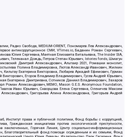
.Реалии, Радио Свобода, MEDIUM-ORIENT, Пономарев Лев Александрович,
ервое антикоррупционное СМИ, VTimes.io, Баданин Роман Сергеевич,
ова Юлия Сергеевна, Маетная Елизавета Витальевна, The Insider SIA,
ич, Телеканал Дождь, Петров Степан Юрьевич, Istories fonds, Шмагун
иковский Дмитрий Александрович, Альтаир 2021, Ромашки монолит,
, Костылева Полина Владимировна, Лютов Александр Иванович, Жилкин
, Кильтау Екатерина Викторовна, Любарев Аркадий Ефимович, Гурман
й Викторович, Егоров Владимир Владимирович, Гусев Андрей Юрьевич,
ская Екатерина Дмитриевна, Сотников Даниил Владимирович, Захаров
ерл Роман Александрович, МЕМО, Mason G.E.S. Anonymous Foundation,
, Павлов Иван Юрьевич, Скворцова Елена Сергеевна, Оленичев Максим
 Александрович, Григорьева Алина Александровна, Григорьев Андрей
б, Институт права и публичной политики, Фонд борьбы с коррупцией,
ива, Гражданская инициатива против экологической преступности,
рав заключенных, Горячая Линия, Центр социально-информационных
дан, Благотворительный фонд помощи осужденным и их семьям, Фонд
 Аналитический Центр Юрия Левады, Издательство Парк Гагарина, Фонд