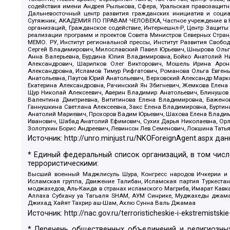
содействия имени Андрея Рылькова, Сфера, Уральская правозащитна
Дальневосточный центр развития гражданских инициатив и социа
Сутяжник, АКАДЕМИЯ ПО ПРАВАМ ЧЕЛОВЕКА, Частное учреждение в Ка
организаций, Гражданское содействие, Интернешнл-Р, Центр Защиты
реализации программ и проектов Совета Министров Северных Стран
МЕМО. РУ, Институт региональной прессы, Институт Развития Своб
Сергей Владимирович, Милославский Павел Юрьевич, Шнырова Ольга
Анна Валерьевна, Бурдина Юлия Владимировна, Бойко Анатолий Ник
Александрович, Шарипков Олег Викторович, Мошель Ирина Ароно
Александровна, Исламов Тимур Рифгатович, Романова Ольга Евгень
Анатольевна, Паутов Юрий Анатольевич, Верховский Александр Марк
Екатерина Александровна, Рачинский Ян Збигневич, Жемкова Елена 
Щур Николай Алексеевич, Аверин Владимир Анатольевич, Блинушов 
Валентина Дмитриевна, Вититинова Елена Владимировна, Баженов
Ганнушкина Светлана Алексеевна, Закс Елена Владимировна, Буртин
Анатолий Мариевич, Прохоров Вадим Юрьевич, Шахова Елена Владими
Иванович, Шабад Анатолий Ефимович, Сухих Дарья Николаевна, Орл
Золотухин Борис Андреевич, Левинсон Лев Семенович, Локшина Тать
Источник:
http://unro.minjust.ru/NKOForeignAgent.aspx
дан
* Единый федеральный список организаций, в том чис
террористическими:
Высший военный Маджлисуль Шура, Конгресс народов Ичкерии и Да
Исламская группа, Движение Талибан, Исламская партия Туркест
моджахедов, Аль-Каида в странах исламского Магриба, Имарат Кавка
Аллаха Субхану уа Тагьаля SHAM, АУМ Синрике, Муджахеды джамаа
Джихад, Хайят Тахрир аш-Шам, Ахлю Сунна Валь Джамаа
Источник:
http://nac.gov.ru/terroristicheskie-i-ekstremistskie
* Перечень общественных объединений и религиозных