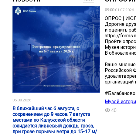
09:00
01.07.2026
ОПРОС | ИЮЛ
Дорогие дру
и оценить ра
https://form
Пройти опрос
Музея истори
В обновленно
Ваше мнение 
Российской Ф
удовлетворен
организаций 
#Балабаново
06.08.2026
Музей истори
В ближайший час 6 августа, с
40
сохранением до 9 часов 7 августа
местами по Калужской области
ожидается ливневый дождь, гроза,
при грозе порывы ветра до 15-17 м/