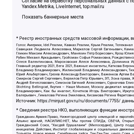
Согласие на обработку персональных данных с
Yandex.Metrika, LiveInternet, top.mail.ru
Показать баннерные места
* Реестр иностранных средств массовой информации, 
Голос Америки, Idel.Реалии, Кавказ.Реалии, Крым.Реалии, Телеканал
Савицкая Людмила Алексеевна, Маркелов Сергей Евгеньевич, Камал
Гликин Максим Александрович, Маняхин Петр Борисович, Ярош Юлия П
Рубин Михаил Аркадьевич, Гройсман Софья Романовна, Рождественски
Олеся Валентиновна, Мароховская Алеся Алексеевна, Долинина И
Главный редактор 2021, Вега 2021, Важные иноагенты, Каткова Вер
Владимир Владимирович, Жилинский Владимир Александрович, Тихон
Юрий Альбертович, Грезев Александр Викторович, Важенков Артем В
Смирнов Сергей Сергеевич, Верзилов Петр Юрьевич, ЗП, Зона прав
Андрей Вячеславович, Симонов Евгений Алексеевич, Сурначева Елиз
Stichting Bellingcat, Якутия – Наше Мнение, Москоу диджитал мед
Владимирович, Как бы инагент, Кочетков Игорь Викторович, Иркут
Валерьевич , Гималова Регина Эмилевна, Хисамова Регина Фаритовн
Источник:
https://minjust.gov.ru/ru/documents/7755/
данны
* Сведения реестра НКО, выполняющих функции иностра
Гражданин.Армия.Право, Нижегородский центр немецкой и европейск
Альянс врачей, НАСИЛИЮ.НЕТ, Мы против СПИДа, СВЕЧА, Открытый
Гражданский Союз, "Хасдей Ерушалаим" (Милосердие), Центр под
инициатив Действие, Институт глобализации и социальных движен
Тольятти, Новое время, Серебряная тайга, Так-Так-Так, центр Сова