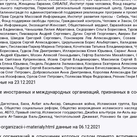
я группа, Женщины Евразии, СИБАЛЬТ, Институт прав человека, Фонд защиты 
льного партнерства, Пермский региональный правозащитный центр, Граждан
лининграде по административной поддержке реализации программ и проекто
 Прав Средств Массовой Информации, Институт развития прессы - Сибирь, Ча
, Фонд поддержки свободы прессы, Гражданский контроль, Человек и Закон, 
оды Информации, Экозащита!-Женсовет, Общественный вердикт, Евразийская а
 Вадимовна, Чанышева Лилия Айратовна, Сидорович Ольга Борисовна, Туровс
олаевич, Пивоваров Андрей Сергеевич, Дугин Сергей Георгиевич, Аверин В
вна, Шведов Григорий Сергеевич, Пономарев Лев Александрович, Созаев
евна, Щаров Сергей Алексадрович, Цирульников Борис Альбертович, Халидо
ович, Пислакова-Паркер Марина Петровна, Кочеткова Татьяна Владимировна, Ч
Борисовна, Гудков Лев Дмитриевич, Илларионова Юлия Юрьевна, Саранг Анна
Андрей Юрьевич, Мосин Алексей Геннадьевич, Гефтер Валентин Михайлович,
а Светлана Куприяновна, Исаев Сергей Владимирович, Максимов Сергей Вл
а Елена Юрьевна, Гендель Людмила Залмановна, Кокорина Екатерина Алексее
ровна, Подузов Сергей Васильевич, Протасова Ирина Вячеславовна, Литинск
ов Олег Петрович, Добровольская Анна Дмитриевна, Королева Александра Ев
яна Иосифовна, Орлов Олег Петрович, Полякова Мара Федоровна, Резник Генри
ные на
23.12.2021
ле иностранных и международных организаций, признанных в с
гестана, База, Асбат аль-Ансар, Священная война, Исламская группа, Бра
ана, Общество социальных реформ, Общество возрождения исламского насле
з, АБТО, Правый сектор, Исламское государство, Джабха аль-Нусра ли-Ахль а
та Ат-Тавхида Валь-Джихад, Чистопольский Джамаат, Рохнамо ба суи давлат
-organizacii-i-materialy.html
данные на
06.12.2021
 организаций в отношении которых судом принято вступивше