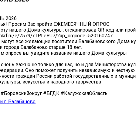
Ь 2026
зья! Просим Вас пройти ЕЖЕМЕСЯЧНЫЙ ОПРОС
боту нашего Дома культуры, отсканировав QR-код или прой
s.mkrf.ru/e/2579/xTPLeBU7/?ap_orgcode=520160247
 могут все желающие посетители Балабановского Дома ку
и города Балабаново старше 18 лет.
м опросе вы увидите название нашего Дома культуры
очень важно не только для нас, но и для Министерства ку
едерации. Оно поможет получить независимую и честную
ности граждан России работой государственных и муниц
культуры, искусства и народного творчества
 #Боровскийокруг #БГДК #КалужскаяОбласть
и г. Балабаново