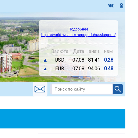
Подробнее
https://world-weather.ru/pogoda/russia/perm/
Валюта
Дата
знач.
изм.
▲
USD
07.08
81.41
0.28
▲
EUR
07.08
94.06
0.48