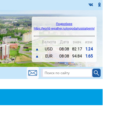
Подробнее
https://world-weather.ru/pogoda/russia/perm/
Валюта
Дата
знач.
изм.
▲
USD
08.08
82.17
1.24
▲
EUR
08.08
94.84
1.65