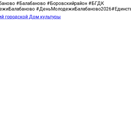
аново #Балабаново #Боровскийрайон #БГДК
ежиБалабаново #ДеньМолодежиБалабаново2026#Единст
ий городской Дом культуры