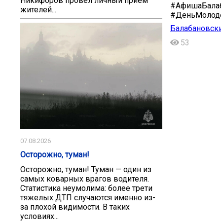
Никифоров провел личный прием
#АфишаБалаб
жителей...
#ДеньМолод
Балабановск
53
07.08.2026
Осторожно, туман!
Осторожно, туман! Туман — один из
самых коварных врагов водителя.
Статистика неумолима: более трети
тяжелых ДТП случаются именно из-
за плохой видимости. В таких
условиях...