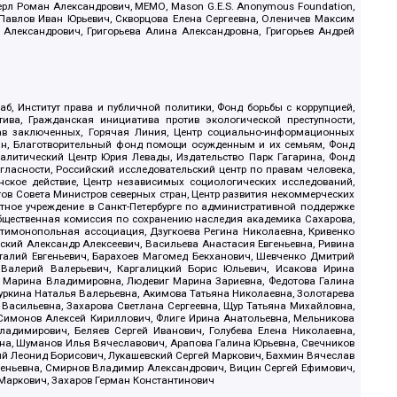
ерл Роман Александрович, МЕМО, Mason G.E.S. Anonymous Foundation,
, Павлов Иван Юрьевич, Скворцова Елена Сергеевна, Оленичев Максим
 Александрович, Григорьева Алина Александровна, Григорьев Андрей
б, Институт права и публичной политики, Фонд борьбы с коррупцией,
ива, Гражданская инициатива против экологической преступности,
рав заключенных, Горячая Линия, Центр социально-информационных
дан, Благотворительный фонд помощи осужденным и их семьям, Фонд
 Аналитический Центр Юрия Левады, Издательство Парк Гагарина, Фонд
гласности, Российский исследовательский центр по правам человека,
ское действие, Центр независимых социологических исследований,
в Совета Министров северных стран, Центр развития некоммерческих
стное учреждение в Санкт-Петербурге по административной поддержке
Общественная комиссия по сохранению наследия академика Сахарова,
нтимонопольная ассоциация, Дзугкоева Регина Николаевна, Кривенко
кий Александр Алексеевич, Васильева Анастасия Евгеньевна, Ривина
италий Евгеньевич, Барахоев Магомед Бекханович, Шевченко Дмитрий
 Валерий Валерьевич, Каргалицкий Борис Юльевич, Исакова Ирина
ва Марина Владимировна, Людевиг Марина Зариевна, Федотова Галина
уркина Наталья Валерьевна, Акимова Татьяна Николаевна, Золотарева
 Васильевна, Захарова Светлана Сергеевна, Щур Татьяна Михайловна,
 Симонов Алексей Кириллович, Флиге Ирина Анатольевна, Мельникова
адимирович, Беляев Сергей Иванович, Голубева Елена Николаевна,
вна, Шуманов Илья Вячеславович, Арапова Галина Юрьевна, Свечников
ий Леонид Борисович, Лукашевский Сергей Маркович, Бахмин Вячеслав
геньевна, Смирнов Владимир Александрович, Вицин Сергей Ефимович,
 Маркович, Захаров Герман Константинович