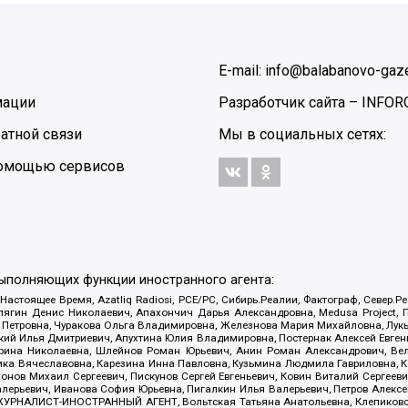
E-mail: info@balabanovo-gaze
мации
Разработчик сайта –
INFOR
атной связи
Мы в социальных сетях:
 помощью сервисов
выполняющих функции иностранного агента:
 Настоящее Время, Azatliq Radiosi, PCE/PC, Сибирь.Реалии, Фактограф, Север
ягин Денис Николаевич, Апахончич Дарья Александровна, Medusa Project, П
етровна, Чуракова Ольга Владимировна, Железнова Мария Михайловна, Лукьян
й Илья Дмитриевич, Апухтина Юлия Владимировна, Постернак Алексей Евгеньев
рина Николаевна, Шлейнов Роман Юрьевич, Анин Роман Александрович, Вел
оника Вячеславовна, Карезина Инна Павловна, Кузьмина Людмила Гавриловна
ов Михаил Сергеевич, Пискунов Сергей Евгеньевич, Ковин Виталий Сергеевич
алерьевич, Иванова София Юрьевна, Пигалкин Илья Валерьевич, Петров Алексе
а, ЖУРНАЛИСТ-ИНОСТРАННЫЙ АГЕНТ, Вольтская Татьяна Анатольевна, Клепиков