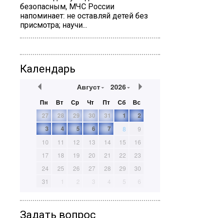
безопасным, МЧС России
напоминает: не оставляй детей без
присмотра; научи...
Календарь
Август
2026
Пн
Вт
Ср
Чт
Пт
Сб
Вс
27
28
29
30
31
1
2
3
4
5
6
7
8
9
10
11
12
13
14
15
16
17
18
19
20
21
22
23
24
25
26
27
28
29
30
31
1
2
3
4
5
6
Задать вопрос