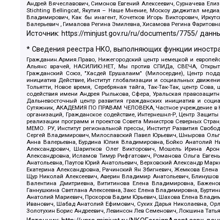
Андрей Вячеславович, Симонов Евгений Алексеевич, Сурначева Елиз
Stichting Bellingcat, Якутия – Наше Мнение, Москоу диджитал мед
Владимирович, Как бы инагент, Кочетков Игорь Викторович, Иркут
Валерьевич , Гималова Регина Эмилевна, Хисамова Регина Фаритовн
Источник:
https://minjust.gov.ru/ru/documents/7755/
данны
* Сведения реестра НКО, выполняющих функции иностра
Гражданин.Армия.Право, Нижегородский центр немецкой и европейск
Альянс врачей, НАСИЛИЮ.НЕТ, Мы против СПИДа, СВЕЧА, Открытый
Гражданский Союз, "Хасдей Ерушалаим" (Милосердие), Центр под
инициатив Действие, Институт глобализации и социальных движен
Тольятти, Новое время, Серебряная тайга, Так-Так-Так, центр Сова
содействия имени Андрея Рылькова, Сфера, Уральская правозащитна
Дальневосточный центр развития гражданских инициатив и социа
Сутяжник, АКАДЕМИЯ ПО ПРАВАМ ЧЕЛОВЕКА, Частное учреждение в Ка
организаций, Гражданское содействие, Интернешнл-Р, Центр Защиты
реализации программ и проектов Совета Министров Северных Стран
МЕМО. РУ, Институт региональной прессы, Институт Развития Своб
Сергей Владимирович, Милославский Павел Юрьевич, Шнырова Ольга
Анна Валерьевна, Бурдина Юлия Владимировна, Бойко Анатолий Ник
Александрович, Шарипков Олег Викторович, Мошель Ирина Ароно
Александровна, Исламов Тимур Рифгатович, Романова Ольга Евгень
Анатольевна, Паутов Юрий Анатольевич, Верховский Александр Марк
Екатерина Александровна, Рачинский Ян Збигневич, Жемкова Елена 
Щур Николай Алексеевич, Аверин Владимир Анатольевич, Блинушов 
Валентина Дмитриевна, Вититинова Елена Владимировна, Баженов
Ганнушкина Светлана Алексеевна, Закс Елена Владимировна, Буртин
Анатолий Мариевич, Прохоров Вадим Юрьевич, Шахова Елена Владими
Иванович, Шабад Анатолий Ефимович, Сухих Дарья Николаевна, Орл
Золотухин Борис Андреевич, Левинсон Лев Семенович, Локшина Тать