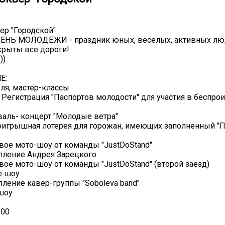
р "Городской"
НЬ МОЛОДЁЖИ - праздник юных, веселых, активных люд
крыты все дороги!
))
Е:
вля, мастер-классы
0 - Регистрация "Паспортов молодости" для участия в беспр
иваль- концерт "Молодые ветра"
роигрышная лотерея для горожан, имеющих заполненный "П
овое мото-шоу от команды "JustDoStand"
упление Андрея Зарецкого
овое мото-шоу от команды "JustDoStand" (второй заезд)
е шоу
упление кавер-группы "Soboleva band"
-шоу
.00