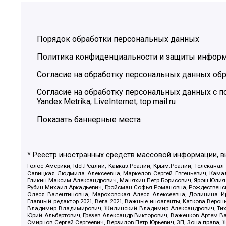
Порядок обработки персональных данных
Политика конфиденциальности и защиты инфор
Согласие на обработку персональных данных обр
Согласие на обработку персональных данных с
Yandex.Metrika, LiveInternet, top.mail.ru
Показать баннерные места
* Реестр иностранных средств массовой информации, 
Голос Америки, Idel.Реалии, Кавказ.Реалии, Крым.Реалии, Телеканал
Савицкая Людмила Алексеевна, Маркелов Сергей Евгеньевич, Камал
Гликин Максим Александрович, Маняхин Петр Борисович, Ярош Юлия П
Рубин Михаил Аркадьевич, Гройсман Софья Романовна, Рождественски
Олеся Валентиновна, Мароховская Алеся Алексеевна, Долинина И
Главный редактор 2021, Вега 2021, Важные иноагенты, Каткова Вер
Владимир Владимирович, Жилинский Владимир Александрович, Тихон
Юрий Альбертович, Грезев Александр Викторович, Важенков Артем В
Смирнов Сергей Сергеевич, Верзилов Петр Юрьевич, ЗП, Зона прав