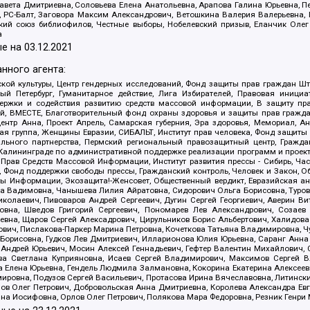
авета Дмитриевна, Соловьева Елена Анатольевна, Арапова Галина Юрьевна, П
иа, РС-Балт, Заговора Максим Александрович, Ветошкина Валерия Валерьевна
ский союз библиофилов, Честные выборы, Нобелевский призыв, Еланчик Олег
а
е на
03.12.2021
нного агента:
ой культуры, Центр гендерных исследований, Фонд защиты прав граждан Шта
 Петербург, Гуманитарное действие, Лига Избирателей, Правовая инициат
держки и содействия развитию средств массовой информации, В защиту п
ий, ВМЕСТЕ, Благотворительный фонд охраны здоровья и защиты прав граж
, центр Анна, Проект Апрель, Самарская губерния, Эра здоровья, Мемориал,
я группа, Женщины Евразии, СИБАЛЬТ, Институт прав человека, Фонд защиты 
льного партнерства, Пермский региональный правозащитный центр, Граждан
лининграде по административной поддержке реализации программ и проекто
 Прав Средств Массовой Информации, Институт развития прессы - Сибирь, Ча
, Фонд поддержки свободы прессы, Гражданский контроль, Человек и Закон, 
оды Информации, Экозащита!-Женсовет, Общественный вердикт, Евразийская а
 Вадимовна, Чанышева Лилия Айратовна, Сидорович Ольга Борисовна, Туровс
олаевич, Пивоваров Андрей Сергеевич, Дугин Сергей Георгиевич, Аверин В
вна, Шведов Григорий Сергеевич, Пономарев Лев Александрович, Созаев
евна, Щаров Сергей Алексадрович, Цирульников Борис Альбертович, Халидо
ович, Пислакова-Паркер Марина Петровна, Кочеткова Татьяна Владимировна, Ч
Борисовна, Гудков Лев Дмитриевич, Илларионова Юлия Юрьевна, Саранг Анна
Андрей Юрьевич, Мосин Алексей Геннадьевич, Гефтер Валентин Михайлович,
а Светлана Куприяновна, Исаев Сергей Владимирович, Максимов Сергей Вл
а Елена Юрьевна, Гендель Людмила Залмановна, Кокорина Екатерина Алексее
ровна, Подузов Сергей Васильевич, Протасова Ирина Вячеславовна, Литинск
ов Олег Петрович, Добровольская Анна Дмитриевна, Королева Александра Ев
яна Иосифовна, Орлов Олег Петрович, Полякова Мара Федоровна, Резник Генри