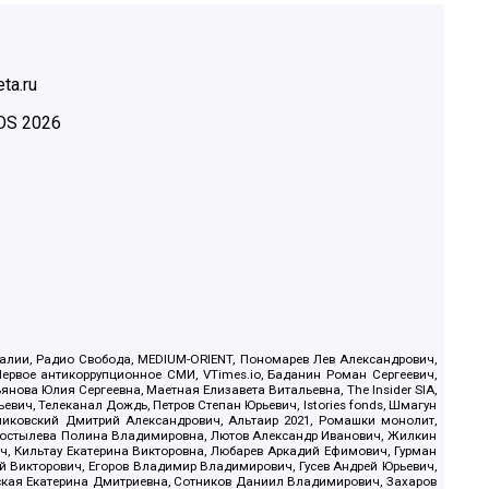
ta.ru
OS
2026
.Реалии, Радио Свобода, MEDIUM-ORIENT, Пономарев Лев Александрович,
ервое антикоррупционное СМИ, VTimes.io, Баданин Роман Сергеевич,
ова Юлия Сергеевна, Маетная Елизавета Витальевна, The Insider SIA,
ич, Телеканал Дождь, Петров Степан Юрьевич, Istories fonds, Шмагун
иковский Дмитрий Александрович, Альтаир 2021, Ромашки монолит,
, Костылева Полина Владимировна, Лютов Александр Иванович, Жилкин
, Кильтау Екатерина Викторовна, Любарев Аркадий Ефимович, Гурман
й Викторович, Егоров Владимир Владимирович, Гусев Андрей Юрьевич,
ская Екатерина Дмитриевна, Сотников Даниил Владимирович, Захаров