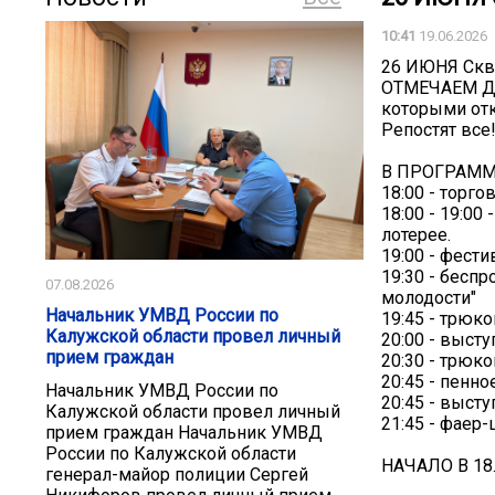
10:41
19.06.2026
26 ИЮНЯ Скве
ОТМЕЧАЕМ ДЕ
которыми от
Репостят все!
В ПРОГРАММ
18:00 - торго
18:00 - 19:0
лотерее.
19:00 - фест
19:30 - бесп
07.08.2026
молодости"
Начальник УМВД России по
19:45 - трюк
Калужской области провел личный
20:00 - выст
прием граждан
20:30 - трюк
20:45 - пенно
Начальник УМВД России по
20:45 - выст
Калужской области провел личный
21:45 - фаер
прием граждан Начальник УМВД
России по Калужской области
НАЧАЛО В 18
генерал-майор полиции Сергей