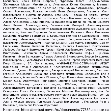
Борисович, Ярош Юлия Петровна, Чуракова Ольга Владимировна,
Железнова Мария Михайловна, Лукьянова Юлия Сергеевна, Маетная
Елизавета Витальевна, The Insider SIA, Рубин Михаил Аркадьевич, Гройсман
Софья Романовна, Рождественский Илья Дмитриевич, Апухтина Юлия
Владимировна, Постернак Алексей Евгеньевич, Телеканал Дождь, Петров
Степан Юрьевич, Istories fonds, Шмагун Олеся Валентиновна, Мароховская
Алеся Алексеевна, Долинина Ирина Николаевна, Шлейнов Роман Юрьевич,
Анин Роман Александрович, Великовский Дмитрий Александрович,
Альтаир 2021, Ромашки монолит, Главный редактор 2021, Вега 2021, Важные
иноагенты, Каткова Вероника Вячеславовна, Карезина Инна Павловна,
Кузьмина Людмила Гавриловна, Костылева Полина Владимировна, Лютов
Александр Иванович, Жилкин Владимир Владимирович, Жилинский
Владимир Александрович, Тихонов Михаил Сергеевич, Пискунов Сергей
Евгеньевич, Ковин Виталий Сергеевич, Кильтау Екатерина Викторовна,
Любарев Аркадий Ефимович, Гурман Юрий Альбертович, Грезев Александр
Викторович, Важенков Артем Валерьевич, Иванова София Юрьевна,
Пигалкин Илья Валерьевич, Петров Алексей Викторович, Егоров Владимир
Владимирович, Гусев Андрей Юрьевич, Смирнов Сергей Сергеевич, Верзилов
Петр Юрьевич, ЗП, Зона права, ЖУРНАЛИСТ-ИНОСТРАННЫЙ АГЕНТ,
Вольтская Татьяна Анатольевна, Клепиковская Екатерина Дмитриевна,
Сотников Даниил Владимирович, Захаров Андрей Вячеславович, Симонов
Евгений Алексеевич, Сурначева Елизавета Дмитриевна, Соловьева Елена
Анатольевна, Арапова Галина Юрьевна, Перл Роман Александрович, МЕМО,
Mason G.E.S. Anonymous Foundation, Stichting Bellingcat, Якутия – Наше
Мнение, Москоу диджитал медиа, РС-Балт, Заговора Максим
Александрович, Ветошкина Валерия Валерьевна, Павлов Иван Юрьевич,
Скворцова Елена Сергеевна, Оленичев Максим Владимирович, Как бы
инагент, Кочетков Игорь Викторович, Иркутский союз библиофилов, Честные
выборы, Нобелевский призыв, Еланчик Олег Александрович, Григорьева
Алина Александровна, Григорьев Андрей Валерьевич , Гималова Регина
Эмилевна, Хисамова Регина Фаритовна
Источник:
https://minjust.gov.ru/ru/documents/7755/
данные на