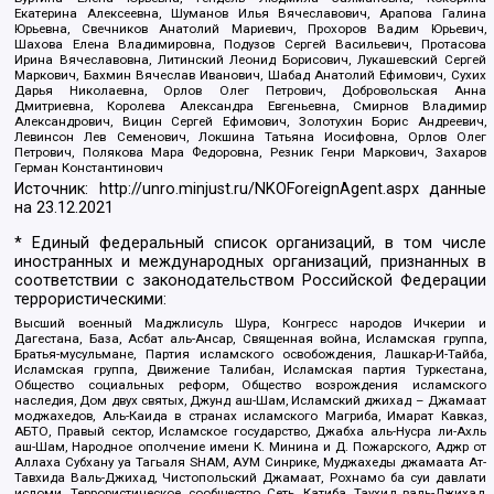
Екатерина Алексеевна, Шуманов Илья Вячеславович, Арапова Галина
Юрьевна, Свечников Анатолий Мариевич, Прохоров Вадим Юрьевич,
Шахова Елена Владимировна, Подузов Сергей Васильевич, Протасова
Ирина Вячеславовна, Литинский Леонид Борисович, Лукашевский Сергей
Маркович, Бахмин Вячеслав Иванович, Шабад Анатолий Ефимович, Сухих
Дарья Николаевна, Орлов Олег Петрович, Добровольская Анна
Дмитриевна, Королева Александра Евгеньевна, Смирнов Владимир
Александрович, Вицин Сергей Ефимович, Золотухин Борис Андреевич,
Левинсон Лев Семенович, Локшина Татьяна Иосифовна, Орлов Олег
Петрович, Полякова Мара Федоровна, Резник Генри Маркович, Захаров
Герман Константинович
Источник:
http://unro.minjust.ru/NKOForeignAgent.aspx
данные
на
23.12.2021
* Единый федеральный список организаций, в том числе
иностранных и международных организаций, признанных в
соответствии с законодательством Российской Федерации
террористическими:
Высший военный Маджлисуль Шура, Конгресс народов Ичкерии и
Дагестана, База, Асбат аль-Ансар, Священная война, Исламская группа,
Братья-мусульмане, Партия исламского освобождения, Лашкар-И-Тайба,
Исламская группа, Движение Талибан, Исламская партия Туркестана,
Общество социальных реформ, Общество возрождения исламского
наследия, Дом двух святых, Джунд аш-Шам, Исламский джихад – Джамаат
моджахедов, Аль-Каида в странах исламского Магриба, Имарат Кавказ,
АБТО, Правый сектор, Исламское государство, Джабха аль-Нусра ли-Ахль
аш-Шам, Народное ополчение имени К. Минина и Д. Пожарского, Аджр от
Аллаха Субхану уа Тагьаля SHAM, АУМ Синрике, Муджахеды джамаата Ат-
Тавхида Валь-Джихад, Чистопольский Джамаат, Рохнамо ба суи давлати
исломи, Террористическое сообщество Сеть, Катиба Таухид валь-Джихад,