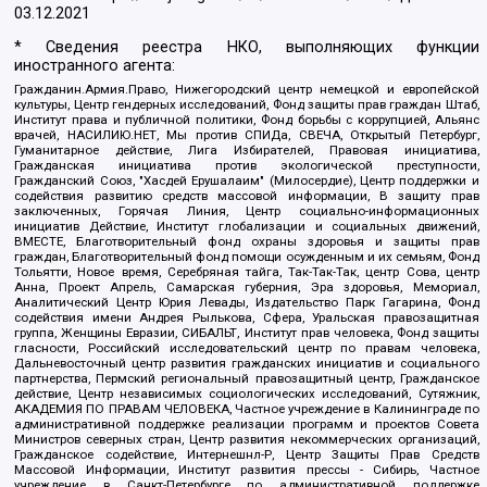
03.12.2021
* Сведения реестра НКО, выполняющих функции
иностранного агента:
Гражданин.Армия.Право, Нижегородский центр немецкой и европейской
культуры, Центр гендерных исследований, Фонд защиты прав граждан Штаб,
Институт права и публичной политики, Фонд борьбы с коррупцией, Альянс
врачей, НАСИЛИЮ.НЕТ, Мы против СПИДа, СВЕЧА, Открытый Петербург,
Гуманитарное действие, Лига Избирателей, Правовая инициатива,
Гражданская инициатива против экологической преступности,
Гражданский Союз, "Хасдей Ерушалаим" (Милосердие), Центр поддержки и
содействия развитию средств массовой информации, В защиту прав
заключенных, Горячая Линия, Центр социально-информационных
инициатив Действие, Институт глобализации и социальных движений,
ВМЕСТЕ, Благотворительный фонд охраны здоровья и защиты прав
граждан, Благотворительный фонд помощи осужденным и их семьям, Фонд
Тольятти, Новое время, Серебряная тайга, Так-Так-Так, центр Сова, центр
Анна, Проект Апрель, Самарская губерния, Эра здоровья, Мемориал,
Аналитический Центр Юрия Левады, Издательство Парк Гагарина, Фонд
содействия имени Андрея Рылькова, Сфера, Уральская правозащитная
группа, Женщины Евразии, СИБАЛЬТ, Институт прав человека, Фонд защиты
гласности, Российский исследовательский центр по правам человека,
Дальневосточный центр развития гражданских инициатив и социального
партнерства, Пермский региональный правозащитный центр, Гражданское
действие, Центр независимых социологических исследований, Сутяжник,
АКАДЕМИЯ ПО ПРАВАМ ЧЕЛОВЕКА, Частное учреждение в Калининграде по
административной поддержке реализации программ и проектов Совета
Министров северных стран, Центр развития некоммерческих организаций,
Гражданское содействие, Интернешнл-Р, Центр Защиты Прав Средств
Массовой Информации, Институт развития прессы - Сибирь, Частное
учреждение в Санкт-Петербурге по административной поддержке