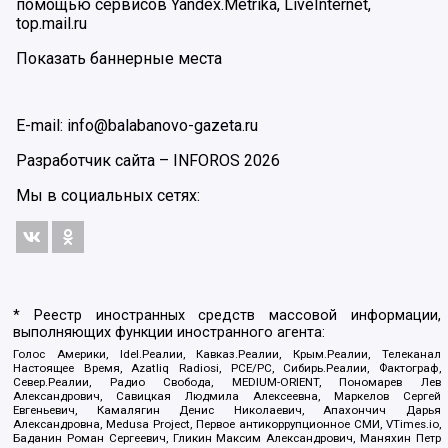
помощью сервисов Yandex.Metrika, LiveInternet,
top.mail.ru
Показать баннерные места
E-mail: info@balabanovo-gazeta.ru
Разработчик сайта –
INFOROS
2026
Мы в социальных сетях:
* Реестр иностранных средств массовой информации,
выполняющих функции иностранного агента:
Голос Америки, Idel.Реалии, Кавказ.Реалии, Крым.Реалии, Телеканал
Настоящее Время, Azatliq Radiosi, PCE/PC, Сибирь.Реалии, Фактограф,
Север.Реалии, Радио Свобода, MEDIUM-ORIENT, Пономарев Лев
Александрович, Савицкая Людмила Алексеевна, Маркелов Сергей
Евгеньевич, Камалягин Денис Николаевич, Апахончич Дарья
Александровна, Medusa Project, Первое антикоррупционное СМИ, VTimes.io,
Баданин Роман Сергеевич, Гликин Максим Александрович, Маняхин Петр