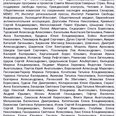
реализации программ и проектов Совета Министров Северных Стран, Фонд
поддержки свободы прессы, Гражданский контроль, Человек и Закон,
Общественная комиссия по сохранению наследия академика Сахарова,
МЕМО. РУ, Институт региональной прессы, Институт Развития Свободы
Информации, Экозащита!-Женсовет, Общественный вердикт, Евразийская
антимонопольная ассоциация, Дзугкоева Регина Николаевна, Кривенко
Сергей Владимирович, Милославский Павел Юрьевич, Шнырова Ольга
Вадимовна, Чанышева Лилия Айратовна, Сидорович Ольга Борисовна,
Туровский Александр Алексеевич, Васильева Анастасия Евгеньевна, Ривина
Анна Валерьевна, Бурдина Юлия Владимировна, Бойко Анатолий
Николаевич, Пивоваров Андрей Сергеевич, Дугин Сергей Георгиевич, Аверин
Виталий Евгеньевич, Барахоев Магомед Бекханович, Шевченко Дмитрий
Александрович, Шарипков Олег Викторович, Мошель Ирина Ароновна,
Шведов Григорий Сергеевич, Пономарев Лев Александрович, Созаев
Валерий Валерьевич, Каргалицкий Борис Юльевич, Исакова Ирина
Александровна, Исламов Тимур Рифгатович, Романова Ольга Евгеньевна,
Щаров Сергей Алексадрович, Цирульников Борис Альбертович, Халидова
Марина Владимировна, Людевиг Марина Зариевна, Федотова Галина
Анатольевна, Паутов Юрий Анатольевич, Верховский Александр Маркович,
Пислакова-Паркер Марина Петровна, Кочеткова Татьяна Владимировна,
Чуркина Наталья Валерьевна, Акимова Татьяна Николаевна, Золотарева
Екатерина Александровна, Рачинский Ян Збигневич, Жемкова Елена
Борисовна, Гудков Лев Дмитриевич, Илларионова Юлия Юрьевна, Саранг
Анна Васильевна, Захарова Светлана Сергеевна, Щур Татьяна Михайловна,
Щур Николай Алексеевич, Аверин Владимир Анатольевич, Блинушов
Андрей Юрьевич, Мосин Алексей Геннадьевич, Гефтер Валентин
Михайлович, Симонов Алексей Кириллович, Флиге Ирина Анатольевна,
Мельникова Валентина Дмитриевна, Вититинова Елена Владимировна,
Баженова Светлана Куприяновна, Исаев Сергей Владимирович, Максимов
Сергей Владимирович, Беляев Сергей Иванович, Голубева Елена
Николаевна, Ганнушкина Светлана Алексеевна, Закс Елена Владимировна,
Буртина Елена Юрьевна, Гендель Людмила Залмановна, Кокорина