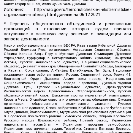
Хайят Тахрир аш-Шам, Ахлю Сунна Валь Джамаа
Источник:
http://nac.gov.ru/terroristicheskie-i-ekstremistskie-
organizacii-i-materialy.html
данные на
06.12.2021
* Перечень общественных объединений и религиозных
организаций в отношении которых судом принято
вступившее в законную силу решение о ликвидации или
запрете деятельности:
Национал-большевистская партия, ВЕК РА, Рада земли Кубанской Духовно
Родовой Державы Русь, организация Асгардская Славянская Община,
Община Капища Веды Перуна, Мужская Духовная Семинария Духовное
Учреждение, Нурджулар, К Богодержавию, Таблиги Джамаат, Свидетели
Иеговы, Русское национальное единство, Национал-социалистическое
общество, Джамаат мувахидов, Объединенный Вилайат Кабарды, Балкарии
и Карачая, Союз славян, Ат-Такфир Валь-Хиджра, Пит Буль, Национал-
социалистическая рабочая партия России, Славянский союз, Формат-18,
Благородный Орден Дьявола, Армия воли народа, Национальная
Социалистическая Инициатива города Череповца, Духовно-Родовая
Держава Русь, Русское национальное единство, Древнерусской
Инглистической церкви Православных Староверов-Инглингов, Русский
общенациональный союз, Движение против нелегальной иммиграции,
Кровь и Честь, О свободе совести и о религиозных объединениях, Омская
организация общественного политического движения Русское
национальное единство, Северное Братство, Клуб Болельщиков Футбольного
Клуба Динамо, Файзрахманисты, Мусульманская религиозная организация
п. Боровский Тюменского района Тюменской области, Община Коренного
Русского народа Щелковского района, Правый сектор, Украинская
национальная ассамблея – Украинская народная самооборона,
Украинская повстанческая армия, Тризуб им. Степана Бандеры, Братство,
Белый Крест, Misanthropic division, Религиозное объединение