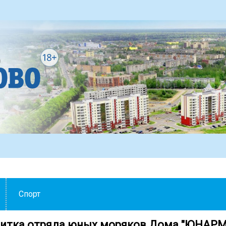
Спорт
итка отряда юных моряков Дома "ЮНАР