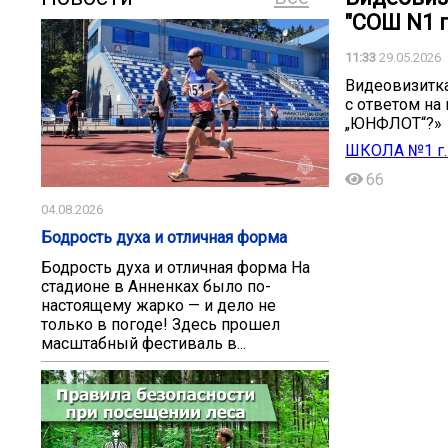
"СОШ N1 г
11:33
29.05.2026
Видеовизитк
с ответом на
„ЮНФЛОТ“?»
ШКОЛА №1 г.
66
04.08.2026
Бодрость духа и отличная форма
Бодрость духа и отличная форма На
стадионе в Анненках было по-
настоящему жарко — и дело не
только в погоде! Здесь прошел
масштабный фестиваль в...