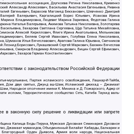
нтимонопольная ассоциация, Дзугкоева Регина Николаевна, Кривенко
кий Александр Алексеевич, Васильева Анастасия Евгеньевна, Ривина
италий Евгеньевич, Барахоев Магомед Бекханович, Шевченко Дмитрий
 Валерий Валерьевич, Каргалицкий Борис Юльевич, Исакова Ирина
ва Марина Владимировна, Людевиг Марина Зариевна, Федотова Галина
уркина Наталья Валерьевна, Акимова Татьяна Николаевна, Золотарева
 Васильевна, Захарова Светлана Сергеевна, Щур Татьяна Михайловна,
 Симонов Алексей Кириллович, Флиге Ирина Анатольевна, Мельникова
адимирович, Беляев Сергей Иванович, Голубева Елена Николаевна,
вна, Шуманов Илья Вячеславович, Арапова Галина Юрьевна, Свечников
ий Леонид Борисович, Лукашевский Сергей Маркович, Бахмин Вячеслав
геньевна, Смирнов Владимир Александрович, Вицин Сергей Ефимович,
 Маркович, Захаров Герман Константинович
оответствии с законодательством Российской Федерации
тья-мусульмане, Партия исламского освобождения, Лашкар-И-Тайба,
дия, Дом двух святых, Джунд аш-Шам, Исламский джихад – Джамаат
ш-Шам, Народное ополчение имени К. Минина и Д. Пожарского, Аджр от
и исломи, Террористическое сообщество Сеть, Катиба Таухид валь-
е в законную силу решение о ликвидации или запрете
 Община Капища Веды Перуна, Мужская Духовная Семинария Духовное
ство, Джамаат мувахидов, Объединенный Вилайат Кабарды, Балкарии и
18, Благородный Орден Дьявола, Армия воли народа, Национальная