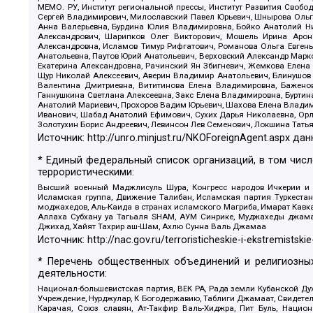
МЕМО. РУ, Институт региональной прессы, Институт Развития Своб
Сергей Владимирович, Милославский Павел Юрьевич, Шнырова Ольга
Анна Валерьевна, Бурдина Юлия Владимировна, Бойко Анатолий Ник
Александрович, Шарипков Олег Викторович, Мошель Ирина Ароно
Александровна, Исламов Тимур Рифгатович, Романова Ольга Евгень
Анатольевна, Паутов Юрий Анатольевич, Верховский Александр Марк
Екатерина Александровна, Рачинский Ян Збигневич, Жемкова Елена 
Щур Николай Алексеевич, Аверин Владимир Анатольевич, Блинушов 
Валентина Дмитриевна, Вититинова Елена Владимировна, Баженов
Ганнушкина Светлана Алексеевна, Закс Елена Владимировна, Буртин
Анатолий Мариевич, Прохоров Вадим Юрьевич, Шахова Елена Владими
Иванович, Шабад Анатолий Ефимович, Сухих Дарья Николаевна, Орл
Золотухин Борис Андреевич, Левинсон Лев Семенович, Локшина Тать
Источник:
http://unro.minjust.ru/NKOForeignAgent.aspx
дан
* Единый федеральный список организаций, в том чис
террористическими:
Высший военный Маджлисуль Шура, Конгресс народов Ичкерии и Да
Исламская группа, Движение Талибан, Исламская партия Туркест
моджахедов, Аль-Каида в странах исламского Магриба, Имарат Кавка
Аллаха Субхану уа Тагьаля SHAM, АУМ Синрике, Муджахеды джамаа
Джихад, Хайят Тахрир аш-Шам, Ахлю Сунна Валь Джамаа
Источник:
http://nac.gov.ru/terroristicheskie-i-ekstremistskie
* Перечень общественных объединений и религиозных
деятельности:
Национал-большевистская партия, ВЕК РА, Рада земли Кубанской 
Учреждение, Нурджулар, К Богодержавию, Таблиги Джамаат, Свидете
Карачая, Союз славян, Ат-Такфир Валь-Хиджра, Пит Буль, Нацио