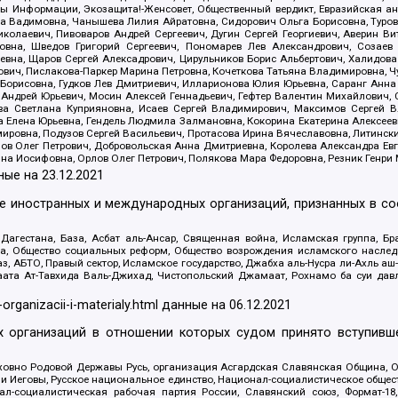
оды Информации, Экозащита!-Женсовет, Общественный вердикт, Евразийская а
 Вадимовна, Чанышева Лилия Айратовна, Сидорович Ольга Борисовна, Туровс
олаевич, Пивоваров Андрей Сергеевич, Дугин Сергей Георгиевич, Аверин В
вна, Шведов Григорий Сергеевич, Пономарев Лев Александрович, Созаев
евна, Щаров Сергей Алексадрович, Цирульников Борис Альбертович, Халидо
ович, Пислакова-Паркер Марина Петровна, Кочеткова Татьяна Владимировна, Ч
Борисовна, Гудков Лев Дмитриевич, Илларионова Юлия Юрьевна, Саранг Анна
Андрей Юрьевич, Мосин Алексей Геннадьевич, Гефтер Валентин Михайлович,
а Светлана Куприяновна, Исаев Сергей Владимирович, Максимов Сергей Вл
а Елена Юрьевна, Гендель Людмила Залмановна, Кокорина Екатерина Алексее
ровна, Подузов Сергей Васильевич, Протасова Ирина Вячеславовна, Литинск
ов Олег Петрович, Добровольская Анна Дмитриевна, Королева Александра Ев
яна Иосифовна, Орлов Олег Петрович, Полякова Мара Федоровна, Резник Генри
ные на
23.12.2021
ле иностранных и международных организаций, признанных в с
гестана, База, Асбат аль-Ансар, Священная война, Исламская группа, Бра
ана, Общество социальных реформ, Общество возрождения исламского насле
з, АБТО, Правый сектор, Исламское государство, Джабха аль-Нусра ли-Ахль а
та Ат-Тавхида Валь-Джихад, Чистопольский Джамаат, Рохнамо ба суи давлат
-organizacii-i-materialy.html
данные на
06.12.2021
 организаций в отношении которых судом принято вступивше
Духовно Родовой Державы Русь, организация Асгардская Славянская Община,
ли Иеговы, Русское национальное единство, Национал-социалистическое обще
нал-социалистическая рабочая партия России, Славянский союз, Формат-