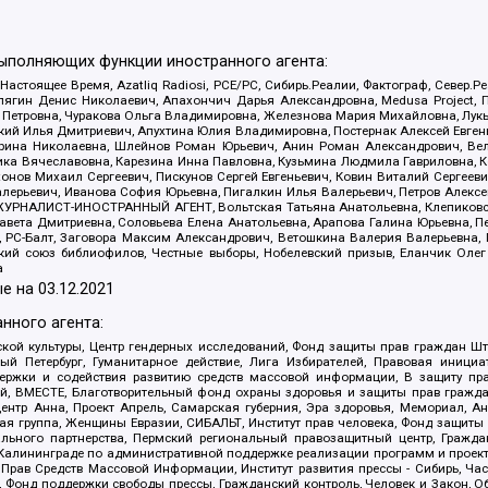
выполняющих функции иностранного агента:
 Настоящее Время, Azatliq Radiosi, PCE/PC, Сибирь.Реалии, Фактограф, Север
ягин Денис Николаевич, Апахончич Дарья Александровна, Medusa Project, П
етровна, Чуракова Ольга Владимировна, Железнова Мария Михайловна, Лукьян
й Илья Дмитриевич, Апухтина Юлия Владимировна, Постернак Алексей Евгеньев
рина Николаевна, Шлейнов Роман Юрьевич, Анин Роман Александрович, Вел
оника Вячеславовна, Карезина Инна Павловна, Кузьмина Людмила Гавриловна
ов Михаил Сергеевич, Пискунов Сергей Евгеньевич, Ковин Виталий Сергеевич
алерьевич, Иванова София Юрьевна, Пигалкин Илья Валерьевич, Петров Алексе
а, ЖУРНАЛИСТ-ИНОСТРАННЫЙ АГЕНТ, Вольтская Татьяна Анатольевна, Клепиков
авета Дмитриевна, Соловьева Елена Анатольевна, Арапова Галина Юрьевна, П
иа, РС-Балт, Заговора Максим Александрович, Ветошкина Валерия Валерьевна
ский союз библиофилов, Честные выборы, Нобелевский призыв, Еланчик Олег
а
е на
03.12.2021
нного агента:
ой культуры, Центр гендерных исследований, Фонд защиты прав граждан Шта
 Петербург, Гуманитарное действие, Лига Избирателей, Правовая инициат
держки и содействия развитию средств массовой информации, В защиту п
ий, ВМЕСТЕ, Благотворительный фонд охраны здоровья и защиты прав граж
, центр Анна, Проект Апрель, Самарская губерния, Эра здоровья, Мемориал,
я группа, Женщины Евразии, СИБАЛЬТ, Институт прав человека, Фонд защиты 
льного партнерства, Пермский региональный правозащитный центр, Граждан
лининграде по административной поддержке реализации программ и проекто
 Прав Средств Массовой Информации, Институт развития прессы - Сибирь, Ча
, Фонд поддержки свободы прессы, Гражданский контроль, Человек и Закон, 