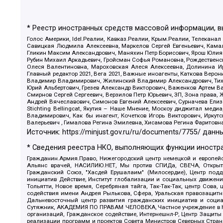
* Реестр иностранных средств массовой информации, 
Голос Америки, Idel.Реалии, Кавказ.Реалии, Крым.Реалии, Телеканал
Савицкая Людмила Алексеевна, Маркелов Сергей Евгеньевич, Камал
Гликин Максим Александрович, Маняхин Петр Борисович, Ярош Юлия П
Рубин Михаил Аркадьевич, Гройсман Софья Романовна, Рождественски
Олеся Валентиновна, Мароховская Алеся Алексеевна, Долинина И
Главный редактор 2021, Вега 2021, Важные иноагенты, Каткова Вер
Владимир Владимирович, Жилинский Владимир Александрович, Тихон
Юрий Альбертович, Грезев Александр Викторович, Важенков Артем В
Смирнов Сергей Сергеевич, Верзилов Петр Юрьевич, ЗП, Зона прав
Андрей Вячеславович, Симонов Евгений Алексеевич, Сурначева Елиз
Stichting Bellingcat, Якутия – Наше Мнение, Москоу диджитал мед
Владимирович, Как бы инагент, Кочетков Игорь Викторович, Иркут
Валерьевич , Гималова Регина Эмилевна, Хисамова Регина Фаритовн
Источник:
https://minjust.gov.ru/ru/documents/7755/
данны
* Сведения реестра НКО, выполняющих функции иностра
Гражданин.Армия.Право, Нижегородский центр немецкой и европейск
Альянс врачей, НАСИЛИЮ.НЕТ, Мы против СПИДа, СВЕЧА, Открытый
Гражданский Союз, "Хасдей Ерушалаим" (Милосердие), Центр под
инициатив Действие, Институт глобализации и социальных движен
Тольятти, Новое время, Серебряная тайга, Так-Так-Так, центр Сова
содействия имени Андрея Рылькова, Сфера, Уральская правозащитна
Дальневосточный центр развития гражданских инициатив и социа
Сутяжник, АКАДЕМИЯ ПО ПРАВАМ ЧЕЛОВЕКА, Частное учреждение в Ка
организаций, Гражданское содействие, Интернешнл-Р, Центр Защиты
реализации программ и проектов Совета Министров Северных Стран