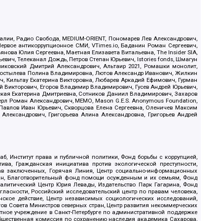
.Реалии, Радио Свобода, MEDIUM-ORIENT, Пономарев Лев Александрович,
ервое антикоррупционное СМИ, VTimes.io, Баданин Роман Сергеевич,
ова Юлия Сергеевна, Маетная Елизавета Витальевна, The Insider SIA,
ич, Телеканал Дождь, Петров Степан Юрьевич, Istories fonds, Шмагун
иковский Дмитрий Александрович, Альтаир 2021, Ромашки монолит,
, Костылева Полина Владимировна, Лютов Александр Иванович, Жилкин
, Кильтау Екатерина Викторовна, Любарев Аркадий Ефимович, Гурман
й Викторович, Егоров Владимир Владимирович, Гусев Андрей Юрьевич,
ская Екатерина Дмитриевна, Сотников Даниил Владимирович, Захаров
ерл Роман Александрович, МЕМО, Mason G.E.S. Anonymous Foundation,
, Павлов Иван Юрьевич, Скворцова Елена Сергеевна, Оленичев Максим
 Александрович, Григорьева Алина Александровна, Григорьев Андрей
б, Институт права и публичной политики, Фонд борьбы с коррупцией,
ива, Гражданская инициатива против экологической преступности,
рав заключенных, Горячая Линия, Центр социально-информационных
дан, Благотворительный фонд помощи осужденным и их семьям, Фонд
 Аналитический Центр Юрия Левады, Издательство Парк Гагарина, Фонд
гласности, Российский исследовательский центр по правам человека,
ское действие, Центр независимых социологических исследований,
в Совета Министров северных стран, Центр развития некоммерческих
стное учреждение в Санкт-Петербурге по административной поддержке
Общественная комиссия по сохранению наследия академика Сахарова,