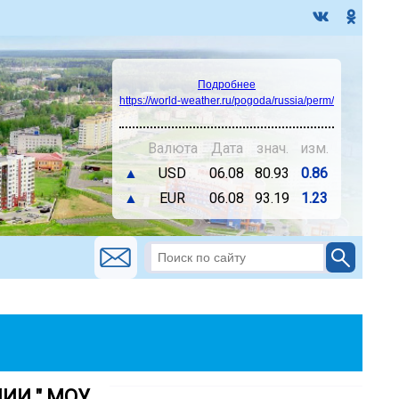
Подробнее
https://world-weather.ru/pogoda/russia/perm/
Валюта
Дата
знач.
изм.
▲
USD
06.08
80.93
0.86
▲
EUR
06.08
93.19
1.23
МИИ " МОУ