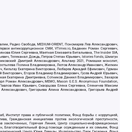
.Реалии, Радио Свобода, MEDIUM-ORIENT, Пономарев Лев Александрович,
ервое антикоррупционное СМИ, VTimes.io, Баданин Роман Сергеевич,
ова Юлия Сергеевна, Маетная Елизавета Витальевна, The Insider SIA,
ич, Телеканал Дождь, Петров Степан Юрьевич, Istories fonds, Шмагун
иковский Дмитрий Александрович, Альтаир 2021, Ромашки монолит,
, Костылева Полина Владимировна, Лютов Александр Иванович, Жилкин
, Кильтау Екатерина Викторовна, Любарев Аркадий Ефимович, Гурман
й Викторович, Егоров Владимир Владимирович, Гусев Андрей Юрьевич,
ская Екатерина Дмитриевна, Сотников Даниил Владимирович, Захаров
ерл Роман Александрович, МЕМО, Mason G.E.S. Anonymous Foundation,
, Павлов Иван Юрьевич, Скворцова Елена Сергеевна, Оленичев Максим
 Александрович, Григорьева Алина Александровна, Григорьев Андрей
б, Институт права и публичной политики, Фонд борьбы с коррупцией,
ива, Гражданская инициатива против экологической преступности,
рав заключенных, Горячая Линия, Центр социально-информационных
дан, Благотворительный фонд помощи осужденным и их семьям, Фонд
 Аналитический Центр Юрия Левады, Издательство Парк Гагарина, Фонд