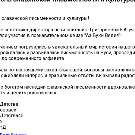
ь славянской письменности и культуры!
е советника директора по воспитанию Григорьевой Е.А. уч
яли участие в познавательном квизе "Аз Буки Ведия"!
ечением погрузились в увлекательный мир истории нашего
зарождалась и развивалась письменность на Руси, проследи
 до современного алфавита
ла по-настоящему захватывающей: вопросы заставляли з
 оживляли интерес, а правильные ответы вызывали радост
 о богатом наследии славянской письменности вдохновляет
ть и ценить родной язык
Детства
оровск
Детства40
р
иНД