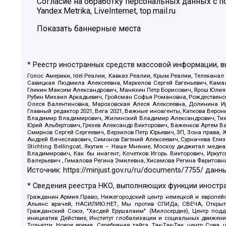
Согласие на обработку персональных данных с
Yandex.Metrika, LiveInternet, top.mail.ru
Показать баннерные места
* Реестр иностранных средств массовой информации, 
Голос Америки, Idel.Реалии, Кавказ.Реалии, Крым.Реалии, Телеканал
Савицкая Людмила Алексеевна, Маркелов Сергей Евгеньевич, Камал
Гликин Максим Александрович, Маняхин Петр Борисович, Ярош Юлия П
Рубин Михаил Аркадьевич, Гройсман Софья Романовна, Рождественски
Олеся Валентиновна, Мароховская Алеся Алексеевна, Долинина И
Главный редактор 2021, Вега 2021, Важные иноагенты, Каткова Вер
Владимир Владимирович, Жилинский Владимир Александрович, Тихон
Юрий Альбертович, Грезев Александр Викторович, Важенков Артем В
Смирнов Сергей Сергеевич, Верзилов Петр Юрьевич, ЗП, Зона прав
Андрей Вячеславович, Симонов Евгений Алексеевич, Сурначева Елиз
Stichting Bellingcat, Якутия – Наше Мнение, Москоу диджитал мед
Владимирович, Как бы инагент, Кочетков Игорь Викторович, Иркут
Валерьевич , Гималова Регина Эмилевна, Хисамова Регина Фаритовн
Источник:
https://minjust.gov.ru/ru/documents/7755/
данны
* Сведения реестра НКО, выполняющих функции иностра
Гражданин.Армия.Право, Нижегородский центр немецкой и европейск
Альянс врачей, НАСИЛИЮ.НЕТ, Мы против СПИДа, СВЕЧА, Открытый
Гражданский Союз, "Хасдей Ерушалаим" (Милосердие), Центр под
инициатив Действие, Институт глобализации и социальных движен
Тольятти, Новое время, Серебряная тайга, Так-Так-Так, центр Сова