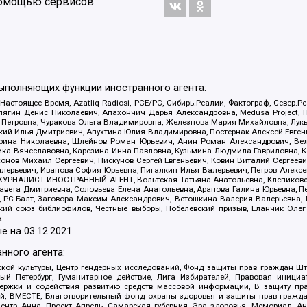
 помощью сервисов
выполняющих функции иностранного агента:
 Настоящее Время, Azatliq Radiosi, PCE/PC, Сибирь.Реалии, Фактограф, Север
ягин Денис Николаевич, Апахончич Дарья Александровна, Medusa Project, П
етровна, Чуракова Ольга Владимировна, Железнова Мария Михайловна, Лукьян
й Илья Дмитриевич, Апухтина Юлия Владимировна, Постернак Алексей Евгеньев
рина Николаевна, Шлейнов Роман Юрьевич, Анин Роман Александрович, Вел
оника Вячеславовна, Карезина Инна Павловна, Кузьмина Людмила Гавриловна
ов Михаил Сергеевич, Пискунов Сергей Евгеньевич, Ковин Виталий Сергеевич
алерьевич, Иванова София Юрьевна, Пигалкин Илья Валерьевич, Петров Алексе
а, ЖУРНАЛИСТ-ИНОСТРАННЫЙ АГЕНТ, Вольтская Татьяна Анатольевна, Клепиков
авета Дмитриевна, Соловьева Елена Анатольевна, Арапова Галина Юрьевна, П
иа, РС-Балт, Заговора Максим Александрович, Ветошкина Валерия Валерьевна
ский союз библиофилов, Честные выборы, Нобелевский призыв, Еланчик Олег
а
е на
03.12.2021
нного агента:
ой культуры, Центр гендерных исследований, Фонд защиты прав граждан Шта
 Петербург, Гуманитарное действие, Лига Избирателей, Правовая инициат
держки и содействия развитию средств массовой информации, В защиту п
ий, ВМЕСТЕ, Благотворительный фонд охраны здоровья и защиты прав граж
, центр Анна, Проект Апрель, Самарская губерния, Эра здоровья, Мемориал,