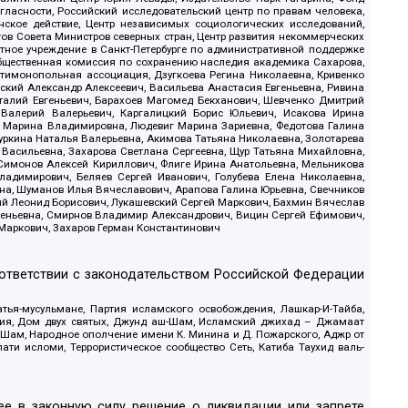
гласности, Российский исследовательский центр по правам человека,
ское действие, Центр независимых социологических исследований,
в Совета Министров северных стран, Центр развития некоммерческих
стное учреждение в Санкт-Петербурге по административной поддержке
Общественная комиссия по сохранению наследия академика Сахарова,
нтимонопольная ассоциация, Дзугкоева Регина Николаевна, Кривенко
кий Александр Алексеевич, Васильева Анастасия Евгеньевна, Ривина
италий Евгеньевич, Барахоев Магомед Бекханович, Шевченко Дмитрий
 Валерий Валерьевич, Каргалицкий Борис Юльевич, Исакова Ирина
ва Марина Владимировна, Людевиг Марина Зариевна, Федотова Галина
уркина Наталья Валерьевна, Акимова Татьяна Николаевна, Золотарева
 Васильевна, Захарова Светлана Сергеевна, Щур Татьяна Михайловна,
 Симонов Алексей Кириллович, Флиге Ирина Анатольевна, Мельникова
адимирович, Беляев Сергей Иванович, Голубева Елена Николаевна,
вна, Шуманов Илья Вячеславович, Арапова Галина Юрьевна, Свечников
ий Леонид Борисович, Лукашевский Сергей Маркович, Бахмин Вячеслав
геньевна, Смирнов Владимир Александрович, Вицин Сергей Ефимович,
 Маркович, Захаров Герман Константинович
оответствии с законодательством Российской Федерации
тья-мусульмане, Партия исламского освобождения, Лашкар-И-Тайба,
дия, Дом двух святых, Джунд аш-Шам, Исламский джихад – Джамаат
ш-Шам, Народное ополчение имени К. Минина и Д. Пожарского, Аджр от
и исломи, Террористическое сообщество Сеть, Катиба Таухид валь-
е в законную силу решение о ликвидации или запрете