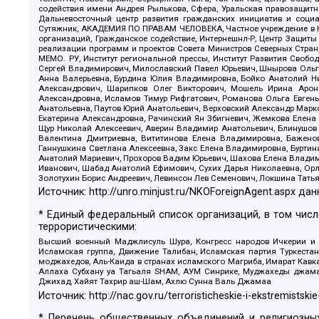
содействия имени Андрея Рылькова, Сфера, Уральская правозащитна
Дальневосточный центр развития гражданских инициатив и социа
Сутяжник, АКАДЕМИЯ ПО ПРАВАМ ЧЕЛОВЕКА, Частное учреждение в Ка
организаций, Гражданское содействие, Интернешнл-Р, Центр Защиты
реализации программ и проектов Совета Министров Северных Стран
МЕМО. РУ, Институт региональной прессы, Институт Развития Своб
Сергей Владимирович, Милославский Павел Юрьевич, Шнырова Ольга
Анна Валерьевна, Бурдина Юлия Владимировна, Бойко Анатолий Ник
Александрович, Шарипков Олег Викторович, Мошель Ирина Ароно
Александровна, Исламов Тимур Рифгатович, Романова Ольга Евгень
Анатольевна, Паутов Юрий Анатольевич, Верховский Александр Марк
Екатерина Александровна, Рачинский Ян Збигневич, Жемкова Елена 
Щур Николай Алексеевич, Аверин Владимир Анатольевич, Блинушов 
Валентина Дмитриевна, Вититинова Елена Владимировна, Баженов
Ганнушкина Светлана Алексеевна, Закс Елена Владимировна, Буртин
Анатолий Мариевич, Прохоров Вадим Юрьевич, Шахова Елена Владими
Иванович, Шабад Анатолий Ефимович, Сухих Дарья Николаевна, Орл
Золотухин Борис Андреевич, Левинсон Лев Семенович, Локшина Тать
Источник:
http://unro.minjust.ru/NKOForeignAgent.aspx
дан
* Единый федеральный список организаций, в том чис
террористическими:
Высший военный Маджлисуль Шура, Конгресс народов Ичкерии и Да
Исламская группа, Движение Талибан, Исламская партия Туркест
моджахедов, Аль-Каида в странах исламского Магриба, Имарат Кавка
Аллаха Субхану уа Тагьаля SHAM, АУМ Синрике, Муджахеды джамаа
Джихад, Хайят Тахрир аш-Шам, Ахлю Сунна Валь Джамаа
Источник:
http://nac.gov.ru/terroristicheskie-i-ekstremistskie
* Перечень общественных объединений и религиозных