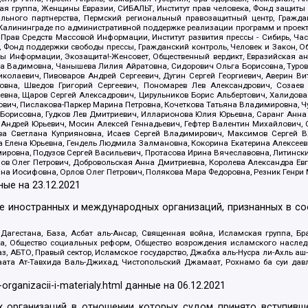
я группа, Женщины Евразии, СИБАЛЬТ, Институт прав человека, Фонд защиты 
льного партнерства, Пермский региональный правозащитный центр, Граждан
лининграде по административной поддержке реализации программ и проекто
 Прав Средств Массовой Информации, Институт развития прессы - Сибирь, Ча
, Фонд поддержки свободы прессы, Гражданский контроль, Человек и Закон, 
оды Информации, Экозащита!-Женсовет, Общественный вердикт, Евразийская а
 Вадимовна, Чанышева Лилия Айратовна, Сидорович Ольга Борисовна, Туровс
олаевич, Пивоваров Андрей Сергеевич, Дугин Сергей Георгиевич, Аверин В
вна, Шведов Григорий Сергеевич, Пономарев Лев Александрович, Созаев
евна, Щаров Сергей Алексадрович, Цирульников Борис Альбертович, Халидо
ович, Пислакова-Паркер Марина Петровна, Кочеткова Татьяна Владимировна, Ч
Борисовна, Гудков Лев Дмитриевич, Илларионова Юлия Юрьевна, Саранг Анна
Андрей Юрьевич, Мосин Алексей Геннадьевич, Гефтер Валентин Михайлович,
а Светлана Куприяновна, Исаев Сергей Владимирович, Максимов Сергей Вл
а Елена Юрьевна, Гендель Людмила Залмановна, Кокорина Екатерина Алексее
ровна, Подузов Сергей Васильевич, Протасова Ирина Вячеславовна, Литинск
ов Олег Петрович, Добровольская Анна Дмитриевна, Королева Александра Ев
яна Иосифовна, Орлов Олег Петрович, Полякова Мара Федоровна, Резник Генри
ные на
23.12.2021
ле иностранных и международных организаций, признанных в с
гестана, База, Асбат аль-Ансар, Священная война, Исламская группа, Бра
ана, Общество социальных реформ, Общество возрождения исламского насле
з, АБТО, Правый сектор, Исламское государство, Джабха аль-Нусра ли-Ахль а
та Ат-Тавхида Валь-Джихад, Чистопольский Джамаат, Рохнамо ба суи давлат
-organizacii-i-materialy.html
данные на
06.12.2021
 организаций в отношении которых судом принято вступивше