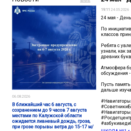
19:11
24.05.2026
24 мая - Ден
По инициатив
классов прин
Ребята с увл
узнали, как 
древних букв
Атмосфера бы
обсуждения -
Пусть память
дальше изуча
06.08.2026
#Навигаторы
В ближайший час 6 августа, с
#СоветникиБ
сохранением до 9 часов 7 августа
#Навигаторы
местами по Калужской области
#Росдетцент
ожидается ливневый дождь, гроза,
#азбукивед
при грозе порывы ветра до 15-17 м/