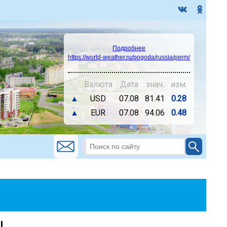
Подробнее
https://world-weather.ru/pogoda/russia/perm/
Валюта
Дата
знач.
изм.
▲
USD
07.08
81.41
0.28
▲
EUR
07.08
94.06
0.48
!