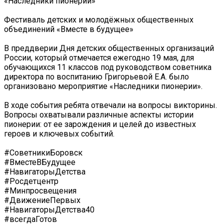
«Наследники пионерии»
Фестиваль детских и молодёжных общественных
объединений «Вместе в будущее»
В преддверии Дня детских общественных организаций
России, который отмечается ежегодно 19 мая, для
обучающихся 11 классов под руководством советника
директора по воспитанию Григорьевой Е.А. было
организовано мероприятие «Наследники пионерии».
В ходе события ребята отвечали на вопросы викторины.
Вопросы охватывали различные аспекты истории
пионерии: от ее зарождения и целей до известных
героев и ключевых событий.
#СоветникиБоровск
#ВместеВБудущее
#НавигаторыДетства
#Росдетцентр
#Минпросвещения
#ДвижениеПервых
#НавигаторыДетства40
#всегдаГотов