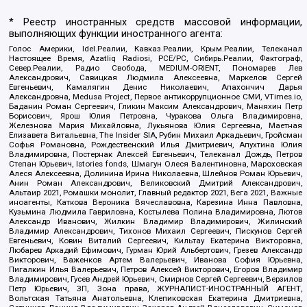
* Реестр иностранных средств массовой информации,
выполняющих функции иностранного агента:
Голос Америки, Idel.Реалии, Кавказ.Реалии, Крым.Реалии, Телеканал
Настоящее Время, Azatliq Radiosi, PCE/PC, Сибирь.Реалии, Фактограф,
Север.Реалии, Радио Свобода, MEDIUM-ORIENT, Пономарев Лев
Александрович, Савицкая Людмила Алексеевна, Маркелов Сергей
Евгеньевич, Камалягин Денис Николаевич, Апахончич Дарья
Александровна, Medusa Project, Первое антикоррупционное СМИ, VTimes.io,
Баданин Роман Сергеевич, Гликин Максим Александрович, Маняхин Петр
Борисович, Ярош Юлия Петровна, Чуракова Ольга Владимировна,
Железнова Мария Михайловна, Лукьянова Юлия Сергеевна, Маетная
Елизавета Витальевна, The Insider SIA, Рубин Михаил Аркадьевич, Гройсман
Софья Романовна, Рождественский Илья Дмитриевич, Апухтина Юлия
Владимировна, Постернак Алексей Евгеньевич, Телеканал Дождь, Петров
Степан Юрьевич, Istories fonds, Шмагун Олеся Валентиновна, Мароховская
Алеся Алексеевна, Долинина Ирина Николаевна, Шлейнов Роман Юрьевич,
Анин Роман Александрович, Великовский Дмитрий Александрович,
Альтаир 2021, Ромашки монолит, Главный редактор 2021, Вега 2021, Важные
иноагенты, Каткова Вероника Вячеславовна, Карезина Инна Павловна,
Кузьмина Людмила Гавриловна, Костылева Полина Владимировна, Лютов
Александр Иванович, Жилкин Владимир Владимирович, Жилинский
Владимир Александрович, Тихонов Михаил Сергеевич, Пискунов Сергей
Евгеньевич, Ковин Виталий Сергеевич, Кильтау Екатерина Викторовна,
Любарев Аркадий Ефимович, Гурман Юрий Альбертович, Грезев Александр
Викторович, Важенков Артем Валерьевич, Иванова София Юрьевна,
Пигалкин Илья Валерьевич, Петров Алексей Викторович, Егоров Владимир
Владимирович, Гусев Андрей Юрьевич, Смирнов Сергей Сергеевич, Верзилов
Петр Юрьевич, ЗП, Зона права, ЖУРНАЛИСТ-ИНОСТРАННЫЙ АГЕНТ,
Вольтская Татьяна Анатольевна, Клепиковская Екатерина Дмитриевна,