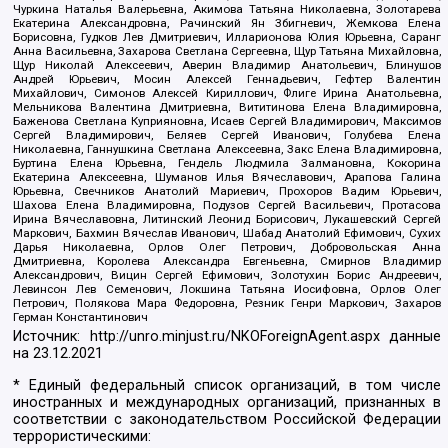
Чуркина Наталья Валерьевна, Акимова Татьяна Николаевна, Золотарева
Екатерина Александровна, Рачинский Ян Збигневич, Жемкова Елена
Борисовна, Гудков Лев Дмитриевич, Илларионова Юлия Юрьевна, Саранг
Анна Васильевна, Захарова Светлана Сергеевна, Щур Татьяна Михайловна,
Щур Николай Алексеевич, Аверин Владимир Анатольевич, Блинушов
Андрей Юрьевич, Мосин Алексей Геннадьевич, Гефтер Валентин
Михайлович, Симонов Алексей Кириллович, Флиге Ирина Анатольевна,
Мельникова Валентина Дмитриевна, Вититинова Елена Владимировна,
Баженова Светлана Куприяновна, Исаев Сергей Владимирович, Максимов
Сергей Владимирович, Беляев Сергей Иванович, Голубева Елена
Николаевна, Ганнушкина Светлана Алексеевна, Закс Елена Владимировна,
Буртина Елена Юрьевна, Гендель Людмила Залмановна, Кокорина
Екатерина Алексеевна, Шуманов Илья Вячеславович, Арапова Галина
Юрьевна, Свечников Анатолий Мариевич, Прохоров Вадим Юрьевич,
Шахова Елена Владимировна, Подузов Сергей Васильевич, Протасова
Ирина Вячеславовна, Литинский Леонид Борисович, Лукашевский Сергей
Маркович, Бахмин Вячеслав Иванович, Шабад Анатолий Ефимович, Сухих
Дарья Николаевна, Орлов Олег Петрович, Добровольская Анна
Дмитриевна, Королева Александра Евгеньевна, Смирнов Владимир
Александрович, Вицин Сергей Ефимович, Золотухин Борис Андреевич,
Левинсон Лев Семенович, Локшина Татьяна Иосифовна, Орлов Олег
Петрович, Полякова Мара Федоровна, Резник Генри Маркович, Захаров
Герман Константинович
Источник:
http://unro.minjust.ru/NKOForeignAgent.aspx
данные
на
23.12.2021
* Единый федеральный список организаций, в том числе
иностранных и международных организаций, признанных в
соответствии с законодательством Российской Федерации
террористическими: