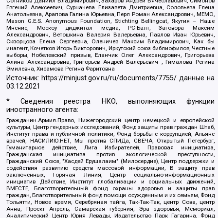
Сотников Даниил Владимирович, Захаров Андрей Вячеславович, Симонов
Евгений Алексеевич, Сурначева Елизавета Дмитриевна, Соловьева Елена
Анатольевна, Арапова Галина Юрьевна, Перл Роман Александрович, МЕМО,
Mason G.E.S. Anonymous Foundation, Stichting Bellingcat, Якутия – Наше
Мнение, Москоу диджитал медиа, РС-Балт, Заговора Максим
Александрович, Ветошкина Валерия Валерьевна, Павлов Иван Юрьевич,
Скворцова Елена Сергеевна, Оленичев Максим Владимирович, Как бы
инагент, Кочетков Игорь Викторович, Иркутский союз библиофилов, Честные
выборы, Нобелевский призыв, Еланчик Олег Александрович, Григорьева
Алина Александровна, Григорьев Андрей Валерьевич , Гималова Регина
Эмилевна, Хисамова Регина Фаритовна
Источник:
https://minjust.gov.ru/ru/documents/7755/
данные на
03.12.2021
* Сведения реестра НКО, выполняющих функции
иностранного агента:
Гражданин.Армия.Право, Нижегородский центр немецкой и европейской
культуры, Центр гендерных исследований, Фонд защиты прав граждан Штаб,
Институт права и публичной политики, Фонд борьбы с коррупцией, Альянс
врачей, НАСИЛИЮ.НЕТ, Мы против СПИДа, СВЕЧА, Открытый Петербург,
Гуманитарное действие, Лига Избирателей, Правовая инициатива,
Гражданская инициатива против экологической преступности,
Гражданский Союз, "Хасдей Ерушалаим" (Милосердие), Центр поддержки и
содействия развитию средств массовой информации, В защиту прав
заключенных, Горячая Линия, Центр социально-информационных
инициатив Действие, Институт глобализации и социальных движений,
ВМЕСТЕ, Благотворительный фонд охраны здоровья и защиты прав
граждан, Благотворительный фонд помощи осужденным и их семьям, Фонд
Тольятти, Новое время, Серебряная тайга, Так-Так-Так, центр Сова, центр
Анна, Проект Апрель, Самарская губерния, Эра здоровья, Мемориал,
Аналитический Центр Юрия Левады, Издательство Парк Гагарина, Фонд