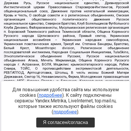
Держава Русь, Русское национальное единство, Древнерусской
Инглистической церкви Православных Староверов-Инглингов, Русский
общенациональный союз, Движение против нелегальной иммиграции,
Кровь и Честь, О свободе совести и о религиозных объединениях, Омская
организация общественного политического движения Русское
национальное единство, Северное Братство, Клуб Болельщиков Футбольного
Клуба Динамо, Файзрахманисты, Мусульманская религиозная организация
п. Боровский Тюменского района Тюменской области, Община Коренного
Русского народа Щелковского района, Правый сектор, Украинская
национальная ассамблея – Украинская народная самооборона,
Украинская повстанческая армия, Тризуб им. Степана Бандеры, Братство,
Белый Крест, Misanthropic division, Религиозное объединение
последователей инглиизма, Народная Социальная Инициатива, TulaSkins,
Этнополитическое объединение Русские, Русское национальное
объединение Атака, Мечеть Мирмамеда, Община Коренного Русского
народа г. Астрахани, ВОЛЯ, Меджлис крымскотатарского народа, Рубеж
Севера, ТОЙС, О противодействии экстремистской деятельности,
РЕВТАТПОД, Артподготовка, Штольц, В честь иконы Божией Матери
Державная, Сектор 16, Независимость, Фирма, Молодежная правозащитная
группа МПГ, Курсом Правды и Единения, Каракольская инициативная
группа, Автоград Крю, Союз Славянских Сил Руси, Алля-Аят,
Благотворительный пансионат Ак Умут, Русская республика Русь,
Для повышения удобства сайта мы используем
Арестантское уголовное единство, Башкорт, Нация и свобода, W.H.С., Фалунь
cookies (
подробнее
). К сайту подключены
Дафа, Иртыш Ultras, Русский Патриотический клуб-Новокузнецк/РПК,
сервисы Yandex.Metrika, LiveInternet, top.mail.ru,
Сибирский державный союз, Фонд борьбы с коррупцией, Фонд защиты прав
граждан, Штабы Навального, Совет граждан СССР Прикубанского округа г.
которые также используют файлы cookies
Краснодара
(
подробнее
).
Источник:
https://minjust.gov.ru/ru/documents/7822/
данные на
08.12.2021
Я согласен/согласна