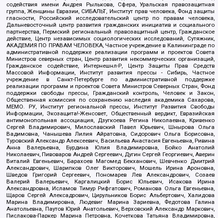
содействия имени Андрея Рылькова, Сфера, Уральская правозащитная
группа, Женщины Евразии, СИБАЛЬТ, Институт прав человека, Фонд защиты
гласности, Российский исследовательский центр по правам человека,
Дальневосточный центр развития гражданских инициатив и социального
партнерства, Пермский региональный правозащитный центр, Гражданское
действие, Центр независимых социологических исследований, Сутяжник,
АКАДЕМИЯ ПО ПРАВАМ ЧЕЛОВЕКА, Частное учреждение в Калининграде по
административной поддержке реализации программ и проектов Совета
Министров северных стран, Центр развития некоммерческих организаций,
Гражданское содействие, Интернешнл-Р, Центр Защиты Прав Средств
Массовой Информации, Институт развития прессы - Сибирь, Частное
учреждение в Санкт-Петербурге по административной поддержке
реализации программ и проектов Совета Министров Северных Стран, Фонд
поддержки свободы прессы, Гражданский контроль, Человек и Закон,
Общественная комиссия по сохранению наследия академика Сахарова,
МЕМО. РУ, Институт региональной прессы, Институт Развития Свободы
Информации, Экозащита!-Женсовет, Общественный вердикт, Евразийская
антимонопольная ассоциация, Дзугкоева Регина Николаевна, Кривенко
Сергей Владимирович, Милославский Павел Юрьевич, Шнырова Ольга
Вадимовна, Чанышева Лилия Айратовна, Сидорович Ольга Борисовна,
Туровский Александр Алексеевич, Васильева Анастасия Евгеньевна, Ривина
Анна Валерьевна, Бурдина Юлия Владимировна, Бойко Анатолий
Николаевич, Пивоваров Андрей Сергеевич, Дугин Сергей Георгиевич, Аверин
Виталий Евгеньевич, Барахоев Магомед Бекханович, Шевченко Дмитрий
Александрович, Шарипков Олег Викторович, Мошель Ирина Ароновна,
Шведов Григорий Сергеевич, Пономарев Лев Александрович, Созаев
Валерий Валерьевич, Каргалицкий Борис Юльевич, Исакова Ирина
Александровна, Исламов Тимур Рифгатович, Романова Ольга Евгеньевна,
Щаров Сергей Алексадрович, Цирульников Борис Альбертович, Халидова
Марина Владимировна, Людевиг Марина Зариевна, Федотова Галина
Анатольевна, Паутов Юрий Анатольевич, Верховский Александр Маркович,
Пислакова-Паркер Марина Петровна, Кочеткова Татьяна Владимировна,