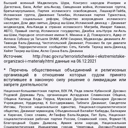
Высший военный Маджлисуль Шура, Конгресс народов Ичкерии и
Дагестана, База, Асбат аль-Ансар, Священная война, Исламская группа,
Братья-мусульмане, Партия исламского освобождения, Лашкар-И-Тайба,
Исламская группа, Движение Талибан, Исламская партия Туркестана,
Общество социальных реформ, Общество возрождения исламского
наследия, Дом двух святых, Джунд аш-Шам, Исламский джихад – Джамаат
моджахедов, Аль-Каида в странах исламского Магриба, Имарат Кавказ,
АБТО, Правый сектор, Исламское государство, Джабха аль-Нусра ли-Ахль
аш-Шам, Народное ополчение имени К. Минина и Д. Пожарского, Аджр от
Аллаха Субхану уа Тагьаля SHAM, АУМ Синрике, Муджахеды джамаата Ат-
Тавхида Валь-Джихад, Чистопольский Джамаат, Рохнамо ба суи давлати
исломи, Террористическое сообщество Сеть, Катиба Таухид валь-Джихад,
Хайят Тахрир аш-Шам, Ахлю Сунна Валь Джамаа
Источник:
http://nac.gov.ru/terroristicheskie-i-ekstremistskie-
organizacii-i-materialy.html
данные на
06.12.2021
* Перечень общественных объединений и религиозных
организаций в отношении которых судом принято
вступившее в законную силу решение о ликвидации или
запрете деятельности:
Национал-большевистская партия, ВЕК РА, Рада земли Кубанской Духовно
Родовой Державы Русь, организация Асгардская Славянская Община,
Община Капища Веды Перуна, Мужская Духовная Семинария Духовное
Учреждение, Нурджулар, К Богодержавию, Таблиги Джамаат, Свидетели
Иеговы, Русское национальное единство, Национал-социалистическое
общество, Джамаат мувахидов, Объединенный Вилайат Кабарды, Балкарии
и Карачая, Союз славян, Ат-Такфир Валь-Хиджра, Пит Буль, Национал-
социалистическая рабочая партия России, Славянский союз, Формат-18,
Благородный Орден Дьявола, Армия воли народа, Национальная
Социалистическая Инициатива города Череповца, Духовно-Родовая