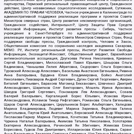
партнерства, Пермский региональный правозащитный центр, Гражданское
действие, Центр независимых социологических исследований, Сутяжник,
АКАДЕМИЯ ПО ПРАВАМ ЧЕЛОВЕКА, Частное учреждение в Калининграде по
административной поддержке реализации программ и проектов Совета
Министров северных стран, Центр развития некоммерческих организаций,
Гражданское содействие, Интернешнл-Р, Центр Защиты Прав Средств
Массовой Информации, Институт развития прессы - Сибирь, Частное
учреждение в Санкт-Петербурге по административной поддержке
реализации программ и проектов Совета Министров Северных Стран, Фонд
поддержки свободы прессы, Гражданский контроль, Человек и Закон,
Общественная комиссия по сохранению наследия академика Сахарова,
МЕМО. РУ, Институт региональной прессы, Институт Развития Свободы
Информации, Экозащита!-Женсовет, Общественный вердикт, Евразийская
антимонопольная ассоциация, Дзугкоева Регина Николаевна, Кривенко
Сергей Владимирович, Милославский Павел Юрьевич, Шнырова Ольга
Вадимовна, Чанышева Лилия Айратовна, Сидорович Ольга Борисовна,
Туровский Александр Алексеевич, Васильева Анастасия Евгеньевна, Ривина
Анна Валерьевна, Бурдина Юлия Владимировна, Бойко Анатолий
Николаевич, Пивоваров Андрей Сергеевич, Дугин Сергей Георгиевич, Аверин
Виталий Евгеньевич, Барахоев Магомед Бекханович, Шевченко Дмитрий
Александрович, Шарипков Олег Викторович, Мошель Ирина Ароновна,
Шведов Григорий Сергеевич, Пономарев Лев Александрович, Созаев
Валерий Валерьевич, Каргалицкий Борис Юльевич, Исакова Ирина
Александровна, Исламов Тимур Рифгатович, Романова Ольга Евгеньевна,
Щаров Сергей Алексадрович, Цирульников Борис Альбертович, Халидова
Марина Владимировна, Людевиг Марина Зариевна, Федотова Галина
Анатольевна, Паутов Юрий Анатольевич, Верховский Александр Маркович,
Пислакова-Паркер Марина Петровна, Кочеткова Татьяна Владимировна,
Чуркина Наталья Валерьевна, Акимова Татьяна Николаевна, Золотарева
Екатерина Александровна, Рачинский Ян Збигневич, Жемкова Елена
Борисовна, Гудков Лев Дмитриевич, Илларионова Юлия Юрьевна, Саранг
Анна Васильевна, Захарова Светлана Сергеевна, Щур Татьяна Михайловна,