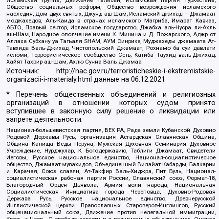
Общество социальных реформ, Общество возрождения исламского
наследия, Дом двух святых, Джунд аш-Шам, Исламский джихад – Джамаат
моджахедов, Аль-Каида в странах исламского Магриба, Имарат Кавказ,
АБТО, Правый сектор, Исламское государство, Джабха аль-Нусра ли-Ахль
аш-Шам, Народное ополчение имени К. Минина и Д. Пожарского, Аджр от
Аллаха Субхану уа Тагьаля SHAM, АУМ Синрике, Муджахеды джамаата Ат-
Тавхида Валь-Джихад, Чистопольский Джамаат, Рохнамо ба суи давлати
исломи, Террористическое сообщество Сеть, Катиба Таухид валь-Джихад,
Хайят Тахрир аш-Шам, Ахлю Сунна Валь Джамаа
Источник:
http://nac.gov.ru/terroristicheskie-i-ekstremistskie-
organizacii-i-materialy.html
данные на
06.12.2021
* Перечень общественных объединений и религиозных
организаций в отношении которых судом принято
вступившее в законную силу решение о ликвидации или
запрете деятельности:
Национал-большевистская партия, ВЕК РА, Рада земли Кубанской Духовно
Родовой Державы Русь, организация Асгардская Славянская Община,
Община Капища Веды Перуна, Мужская Духовная Семинария Духовное
Учреждение, Нурджулар, К Богодержавию, Таблиги Джамаат, Свидетели
Иеговы, Русское национальное единство, Национал-социалистическое
общество, Джамаат мувахидов, Объединенный Вилайат Кабарды, Балкарии
и Карачая, Союз славян, Ат-Такфир Валь-Хиджра, Пит Буль, Национал-
социалистическая рабочая партия России, Славянский союз, Формат-18,
Благородный Орден Дьявола, Армия воли народа, Национальная
Социалистическая Инициатива города Череповца, Духовно-Родовая
Держава Русь, Русское национальное единство, Древнерусской
Инглистической церкви Православных Староверов-Инглингов, Русский
общенациональный союз, Движение против нелегальной иммиграции,
Кровь и Честь, О свободе совести и о религиозных объединениях, Омская