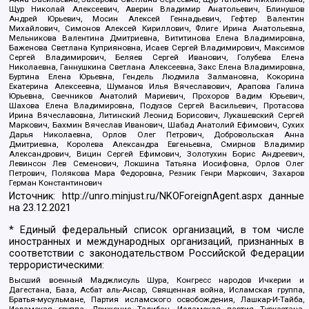
Щур Николай Алексеевич, Аверин Владимир Анатольевич, Блинушов
Андрей Юрьевич, Мосин Алексей Геннадьевич, Гефтер Валентин
Михайлович, Симонов Алексей Кириллович, Флиге Ирина Анатольевна,
Мельникова Валентина Дмитриевна, Вититинова Елена Владимировна,
Баженова Светлана Куприяновна, Исаев Сергей Владимирович, Максимов
Сергей Владимирович, Беляев Сергей Иванович, Голубева Елена
Николаевна, Ганнушкина Светлана Алексеевна, Закс Елена Владимировна,
Буртина Елена Юрьевна, Гендель Людмила Залмановна, Кокорина
Екатерина Алексеевна, Шуманов Илья Вячеславович, Арапова Галина
Юрьевна, Свечников Анатолий Мариевич, Прохоров Вадим Юрьевич,
Шахова Елена Владимировна, Подузов Сергей Васильевич, Протасова
Ирина Вячеславовна, Литинский Леонид Борисович, Лукашевский Сергей
Маркович, Бахмин Вячеслав Иванович, Шабад Анатолий Ефимович, Сухих
Дарья Николаевна, Орлов Олег Петрович, Добровольская Анна
Дмитриевна, Королева Александра Евгеньевна, Смирнов Владимир
Александрович, Вицин Сергей Ефимович, Золотухин Борис Андреевич,
Левинсон Лев Семенович, Локшина Татьяна Иосифовна, Орлов Олег
Петрович, Полякова Мара Федоровна, Резник Генри Маркович, Захаров
Герман Константинович
Источник:
http://unro.minjust.ru/NKOForeignAgent.aspx
данные
на
23.12.2021
* Единый федеральный список организаций, в том числе
иностранных и международных организаций, признанных в
соответствии с законодательством Российской Федерации
террористическими:
Высший военный Маджлисуль Шура, Конгресс народов Ичкерии и
Дагестана, База, Асбат аль-Ансар, Священная война, Исламская группа,
Братья-мусульмане, Партия исламского освобождения, Лашкар-И-Тайба,
Исламская группа, Движение Талибан, Исламская партия Туркестана,