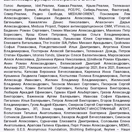
Голос Америки, Idel.Реалии, Кавказ.Реалии, Крым.Реалии, Телеканал
Настоящее Время, Azatliq Radiosi, PCE/PC, Сибирь.Реалии, Фактограф,
Север.Реалии, Радио Свобода, MEDIUM-ORIENT, Пономарев Лев
Александрович, Савицкая Людмила Алексеевна, Маркелов Сергей
Евгеньевич, Камалягин Денис Николаевич, Апахончич Дарья
Александровна, Medusa Project, Первое антикоррупционное СМИ, VTimes.io,
Баданин Роман Сергеевич, Гликин Максим Александрович, Маняхин Петр
Борисович, Ярош Юлия Петровна, Чуракова Ольга Владимировна,
Железнова Мария Михайловна, Лукьянова Юлия Сергеевна, Маетная
Елизавета Витальевна, The Insider SIA, Рубин Михаил Аркадьевич, Гройсман
Софья Романовна, Рождественский Илья Дмитриевич, Апухтина Юлия
Владимировна, Постернак Алексей Евгеньевич, Телеканал Дождь, Петров
Степан Юрьевич, Istories fonds, Шмагун Олеся Валентиновна, Мароховская
Алеся Алексеевна, Долинина Ирина Николаевна, Шлейнов Роман Юрьевич,
Анин Роман Александрович, Великовский Дмитрий Александрович,
Альтаир 2021, Ромашки монолит, Главный редактор 2021, Вега 2021, Важные
иноагенты, Каткова Вероника Вячеславовна, Карезина Инна Павловна,
Кузьмина Людмила Гавриловна, Костылева Полина Владимировна, Лютов
Александр Иванович, Жилкин Владимир Владимирович, Жилинский
Владимир Александрович, Тихонов Михаил Сергеевич, Пискунов Сергей
Евгеньевич, Ковин Виталий Сергеевич, Кильтау Екатерина Викторовна,
Любарев Аркадий Ефимович, Гурман Юрий Альбертович, Грезев Александр
Викторович, Важенков Артем Валерьевич, Иванова София Юрьевна,
Пигалкин Илья Валерьевич, Петров Алексей Викторович, Егоров Владимир
Владимирович, Гусев Андрей Юрьевич, Смирнов Сергей Сергеевич, Верзилов
Петр Юрьевич, ЗП, Зона права, ЖУРНАЛИСТ-ИНОСТРАННЫЙ АГЕНТ,
Вольтская Татьяна Анатольевна, Клепиковская Екатерина Дмитриевна,
Сотников Даниил Владимирович, Захаров Андрей Вячеславович, Симонов
Евгений Алексеевич, Сурначева Елизавета Дмитриевна, Соловьева Елена
Анатольевна, Арапова Галина Юрьевна, Перл Роман Александрович, МЕМО,
Mason G.E.S. Anonymous Foundation, Stichting Bellingcat, Якутия – Наше