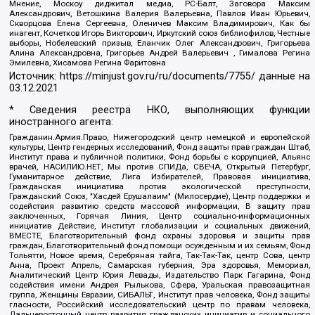
Мнение, Москоу диджитал медиа, РС-Балт, Заговора Максим
Александрович, Ветошкина Валерия Валерьевна, Павлов Иван Юрьевич,
Скворцова Елена Сергеевна, Оленичев Максим Владимирович, Как бы
инагент, Кочетков Игорь Викторович, Иркутский союз библиофилов, Честные
выборы, Нобелевский призыв, Еланчик Олег Александрович, Григорьева
Алина Александровна, Григорьев Андрей Валерьевич , Гималова Регина
Эмилевна, Хисамова Регина Фаритовна
Источник:
https://minjust.gov.ru/ru/documents/7755/
данные на
03.12.2021
* Сведения реестра НКО, выполняющих функции
иностранного агента:
Гражданин.Армия.Право, Нижегородский центр немецкой и европейской
культуры, Центр гендерных исследований, Фонд защиты прав граждан Штаб,
Институт права и публичной политики, Фонд борьбы с коррупцией, Альянс
врачей, НАСИЛИЮ.НЕТ, Мы против СПИДа, СВЕЧА, Открытый Петербург,
Гуманитарное действие, Лига Избирателей, Правовая инициатива,
Гражданская инициатива против экологической преступности,
Гражданский Союз, "Хасдей Ерушалаим" (Милосердие), Центр поддержки и
содействия развитию средств массовой информации, В защиту прав
заключенных, Горячая Линия, Центр социально-информационных
инициатив Действие, Институт глобализации и социальных движений,
ВМЕСТЕ, Благотворительный фонд охраны здоровья и защиты прав
граждан, Благотворительный фонд помощи осужденным и их семьям, Фонд
Тольятти, Новое время, Серебряная тайга, Так-Так-Так, центр Сова, центр
Анна, Проект Апрель, Самарская губерния, Эра здоровья, Мемориал,
Аналитический Центр Юрия Левады, Издательство Парк Гагарина, Фонд
содействия имени Андрея Рылькова, Сфера, Уральская правозащитная
группа, Женщины Евразии, СИБАЛЬТ, Институт прав человека, Фонд защиты
гласности, Российский исследовательский центр по правам человека,
Дальневосточный центр развития гражданских инициатив и социального