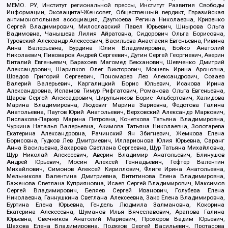
МЕМО. РУ, Институт региональной прессы, Институт Развития Свободы
Информации, Экозащита!-Женсовет, Общественный вердикт, Евразийская
антимонопольная ассоциация, Дзугкоева Регина Николаевна, Кривенко
Сергей Владимирович, Милославский Павел Юрьевич, Шнырова Ольга
Вадимовна, Чанышева Лилия Айратовна, Сидорович Ольга Борисовна,
Туровский Александр Алексеевич, Васильева Анастасия Евгеньевна, Ривина
Анна Валерьевна, Бурдина Юлия Владимировна, Бойко Анатолий
Николаевич, Пивоваров Андрей Сергеевич, Дугин Сергей Георгиевич, Аверин
Виталий Евгеньевич, Барахоев Магомед Бекханович, Шевченко Дмитрий
Александрович, Шарипков Олег Викторович, Мошель Ирина Ароновна,
Шведов Григорий Сергеевич, Пономарев Лев Александрович, Созаев
Валерий Валерьевич, Каргалицкий Борис Юльевич, Исакова Ирина
Александровна, Исламов Тимур Рифгатович, Романова Ольга Евгеньевна,
Щаров Сергей Алексадрович, Цирульников Борис Альбертович, Халидова
Марина Владимировна, Людевиг Марина Зариевна, Федотова Галина
Анатольевна, Паутов Юрий Анатольевич, Верховский Александр Маркович,
Пислакова-Паркер Марина Петровна, Кочеткова Татьяна Владимировна,
Чуркина Наталья Валерьевна, Акимова Татьяна Николаевна, Золотарева
Екатерина Александровна, Рачинский Ян Збигневич, Жемкова Елена
Борисовна, Гудков Лев Дмитриевич, Илларионова Юлия Юрьевна, Саранг
Анна Васильевна, Захарова Светлана Сергеевна, Щур Татьяна Михайловна,
Щур Николай Алексеевич, Аверин Владимир Анатольевич, Блинушов
Андрей Юрьевич, Мосин Алексей Геннадьевич, Гефтер Валентин
Михайлович, Симонов Алексей Кириллович, Флиге Ирина Анатольевна,
Мельникова Валентина Дмитриевна, Вититинова Елена Владимировна,
Баженова Светлана Куприяновна, Исаев Сергей Владимирович, Максимов
Сергей Владимирович, Беляев Сергей Иванович, Голубева Елена
Николаевна, Ганнушкина Светлана Алексеевна, Закс Елена Владимировна,
Буртина Елена Юрьевна, Гендель Людмила Залмановна, Кокорина
Екатерина Алексеевна, Шуманов Илья Вячеславович, Арапова Галина
Юрьевна, Свечников Анатолий Мариевич, Прохоров Вадим Юрьевич,
Шахова Елена Владимировна, Подузов Сергей Васильевич, Протасова