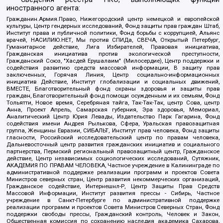
иностранного агента:
Гражданин.Армия.Право, Нижегородский центр немецкой и европейской
культуры, Центр гендерных исследований, Фонд защиты прав граждан Штаб,
Институт права и публичной политики, Фонд борьбы с коррупцией, Альянс
врачей, НАСИЛИЮ.НЕТ, Мы против СПИДа, СВЕЧА, Открытый Петербург,
Гуманитарное действие, Лига Избирателей, Правовая инициатива,
Гражданская инициатива против экологической преступности,
Гражданский Союз, "Хасдей Ерушалаим" (Милосердие), Центр поддержки и
содействия развитию средств массовой информации, В защиту прав
заключенных, Горячая Линия, Центр социально-информационных
инициатив Действие, Институт глобализации и социальных движений,
ВМЕСТЕ, Благотворительный фонд охраны здоровья и защиты прав
граждан, Благотворительный фонд помощи осужденным и их семьям, Фонд
Тольятти, Новое время, Серебряная тайга, Так-Так-Так, центр Сова, центр
Анна, Проект Апрель, Самарская губерния, Эра здоровья, Мемориал,
Аналитический Центр Юрия Левады, Издательство Парк Гагарина, Фонд
содействия имени Андрея Рылькова, Сфера, Уральская правозащитная
группа, Женщины Евразии, СИБАЛЬТ, Институт прав человека, Фонд защиты
гласности, Российский исследовательский центр по правам человека,
Дальневосточный центр развития гражданских инициатив и социального
партнерства, Пермский региональный правозащитный центр, Гражданское
действие, Центр независимых социологических исследований, Сутяжник,
АКАДЕМИЯ ПО ПРАВАМ ЧЕЛОВЕКА, Частное учреждение в Калининграде по
административной поддержке реализации программ и проектов Совета
Министров северных стран, Центр развития некоммерческих организаций,
Гражданское содействие, Интернешнл-Р, Центр Защиты Прав Средств
Массовой Информации, Институт развития прессы - Сибирь, Частное
учреждение в Санкт-Петербурге по административной поддержке
реализации программ и проектов Совета Министров Северных Стран, Фонд
поддержки свободы прессы, Гражданский контроль, Человек и Закон,
Общественная комиссия по сохранению наследия академика Сахарова,