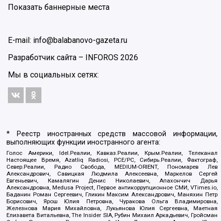
Показать баннерные места
E-mail: info@balabanovo-gazeta.ru
Разработчик сайта –
INFOROS
2026
Мы в социальных сетях:
* Реестр иностранных средств массовой информации,
выполняющих функции иностранного агента:
Голос Америки, Idel.Реалии, Кавказ.Реалии, Крым.Реалии, Телеканал
Настоящее Время, Azatliq Radiosi, PCE/PC, Сибирь.Реалии, Фактограф,
Север.Реалии, Радио Свобода, MEDIUM-ORIENT, Пономарев Лев
Александрович, Савицкая Людмила Алексеевна, Маркелов Сергей
Евгеньевич, Камалягин Денис Николаевич, Апахончич Дарья
Александровна, Medusa Project, Первое антикоррупционное СМИ, VTimes.io,
Баданин Роман Сергеевич, Гликин Максим Александрович, Маняхин Петр
Борисович, Ярош Юлия Петровна, Чуракова Ольга Владимировна,
Железнова Мария Михайловна, Лукьянова Юлия Сергеевна, Маетная
Елизавета Витальевна, The Insider SIA, Рубин Михаил Аркадьевич, Гройсман