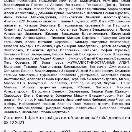
Софья Романовна, Рождественский Илья Дмитриевич, Апухтина Юлия
Владимировна, Постернак Алексей Евгеньевич, Телеканал Дождь, Петров
Степан Юрьевич, Istories fonds, Шмагун Олеся Валентиновна, Мароховская
Алеся Алексеевна, Долинина Ирина Николаевна, Шлейнов Роман Юрьевич,
Анин Роман Александрович, Великовский Дмитрий Александрович,
Альтаир 2021, Ромашки монолит, Главный редактор 2021, Вега 2021, Важные
иноагенты, Каткова Вероника Вячеславовна, Карезина Инна Павловна,
Кузьмина Людмила Гавриловна, Костылева Полина Владимировна, Лютов
Александр Иванович, Жилкин Владимир Владимирович, Жилинский
Владимир Александрович, Тихонов Михаил Сергеевич, Пискунов Сергей
Евгеньевич, Ковин Виталий Сергеевич, Кильтау Екатерина Викторовна,
Любарев Аркадий Ефимович, Гурман Юрий Альбертович, Грезев Александр
Викторович, Важенков Артем Валерьевич, Иванова София Юрьевна,
Пигалкин Илья Валерьевич, Петров Алексей Викторович, Егоров Владимир
Владимирович, Гусев Андрей Юрьевич, Смирнов Сергей Сергеевич, Верзилов
Петр Юрьевич, ЗП, Зона права, ЖУРНАЛИСТ-ИНОСТРАННЫЙ АГЕНТ,
Вольтская Татьяна Анатольевна, Клепиковская Екатерина Дмитриевна,
Сотников Даниил Владимирович, Захаров Андрей Вячеславович, Симонов
Евгений Алексеевич, Сурначева Елизавета Дмитриевна, Соловьева Елена
Анатольевна, Арапова Галина Юрьевна, Перл Роман Александрович, МЕМО,
Mason G.E.S. Anonymous Foundation, Stichting Bellingcat, Якутия – Наше
Мнение, Москоу диджитал медиа, РС-Балт, Заговора Максим
Александрович, Ветошкина Валерия Валерьевна, Павлов Иван Юрьевич,
Скворцова Елена Сергеевна, Оленичев Максим Владимирович, Как бы
инагент, Кочетков Игорь Викторович, Иркутский союз библиофилов, Честные
выборы, Нобелевский призыв, Еланчик Олег Александрович, Григорьева
Алина Александровна, Григорьев Андрей Валерьевич , Гималова Регина
Эмилевна, Хисамова Регина Фаритовна
Источник:
https://minjust.gov.ru/ru/documents/7755/
данные на
03.12.2021
* Сведения реестра НКО, выполняющих функции