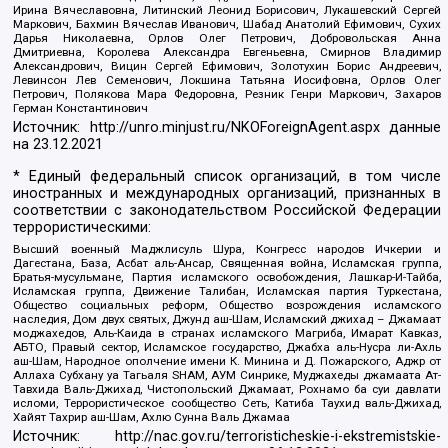
Ирина Вячеславовна, Литинский Леонид Борисович, Лукашевский Сергей
Маркович, Бахмин Вячеслав Иванович, Шабад Анатолий Ефимович, Сухих
Дарья Николаевна, Орлов Олег Петрович, Добровольская Анна
Дмитриевна, Королева Александра Евгеньевна, Смирнов Владимир
Александрович, Вицин Сергей Ефимович, Золотухин Борис Андреевич,
Левинсон Лев Семенович, Локшина Татьяна Иосифовна, Орлов Олег
Петрович, Полякова Мара Федоровна, Резник Генри Маркович, Захаров
Герман Константинович
Источник:
http://unro.minjust.ru/NKOForeignAgent.aspx
данные
на
23.12.2021
* Единый федеральный список организаций, в том числе
иностранных и международных организаций, признанных в
соответствии с законодательством Российской Федерации
террористическими:
Высший военный Маджлисуль Шура, Конгресс народов Ичкерии и
Дагестана, База, Асбат аль-Ансар, Священная война, Исламская группа,
Братья-мусульмане, Партия исламского освобождения, Лашкар-И-Тайба,
Исламская группа, Движение Талибан, Исламская партия Туркестана,
Общество социальных реформ, Общество возрождения исламского
наследия, Дом двух святых, Джунд аш-Шам, Исламский джихад – Джамаат
моджахедов, Аль-Каида в странах исламского Магриба, Имарат Кавказ,
АБТО, Правый сектор, Исламское государство, Джабха аль-Нусра ли-Ахль
аш-Шам, Народное ополчение имени К. Минина и Д. Пожарского, Аджр от
Аллаха Субхану уа Тагьаля SHAM, АУМ Синрике, Муджахеды джамаата Ат-
Тавхида Валь-Джихад, Чистопольский Джамаат, Рохнамо ба суи давлати
исломи, Террористическое сообщество Сеть, Катиба Таухид валь-Джихад,
Хайят Тахрир аш-Шам, Ахлю Сунна Валь Джамаа
Источник:
http://nac.gov.ru/terroristicheskie-i-ekstremistskie-