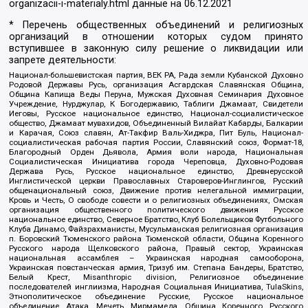
organizacii-i-materialy.html
данные на
06.12.2021
* Перечень общественных объединений и религиозных
организаций в отношении которых судом принято
вступившее в законную силу решение о ликвидации или
запрете деятельности:
Национал-большевистская партия, ВЕК РА, Рада земли Кубанской Духовно
Родовой Державы Русь, организация Асгардская Славянская Община,
Община Капища Веды Перуна, Мужская Духовная Семинария Духовное
Учреждение, Нурджулар, К Богодержавию, Таблиги Джамаат, Свидетели
Иеговы, Русское национальное единство, Национал-социалистическое
общество, Джамаат мувахидов, Объединенный Вилайат Кабарды, Балкарии
и Карачая, Союз славян, Ат-Такфир Валь-Хиджра, Пит Буль, Национал-
социалистическая рабочая партия России, Славянский союз, Формат-18,
Благородный Орден Дьявола, Армия воли народа, Национальная
Социалистическая Инициатива города Череповца, Духовно-Родовая
Держава Русь, Русское национальное единство, Древнерусской
Инглистической церкви Православных Староверов-Инглингов, Русский
общенациональный союз, Движение против нелегальной иммиграции,
Кровь и Честь, О свободе совести и о религиозных объединениях, Омская
организация общественного политического движения Русское
национальное единство, Северное Братство, Клуб Болельщиков Футбольного
Клуба Динамо, Файзрахманисты, Мусульманская религиозная организация
п. Боровский Тюменского района Тюменской области, Община Коренного
Русского народа Щелковского района, Правый сектор, Украинская
национальная ассамблея – Украинская народная самооборона,
Украинская повстанческая армия, Тризуб им. Степана Бандеры, Братство,
Белый Крест, Misanthropic division, Религиозное объединение
последователей инглиизма, Народная Социальная Инициатива, TulaSkins,
Этнополитическое объединение Русские, Русское национальное
объединение Атака, Мечеть Мирмамеда, Община Коренного Русского