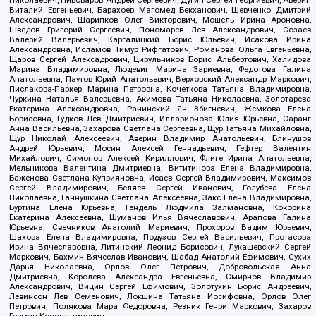
Николаевич, Пивоваров Андрей Сергеевич, Дугин Сергей Георгиевич, Аверин
Виталий Евгеньевич, Барахоев Магомед Бекханович, Шевченко Дмитрий
Александрович, Шарипков Олег Викторович, Мошель Ирина Ароновна,
Шведов Григорий Сергеевич, Пономарев Лев Александрович, Созаев
Валерий Валерьевич, Каргалицкий Борис Юльевич, Исакова Ирина
Александровна, Исламов Тимур Рифгатович, Романова Ольга Евгеньевна,
Щаров Сергей Алексадрович, Цирульников Борис Альбертович, Халидова
Марина Владимировна, Людевиг Марина Зариевна, Федотова Галина
Анатольевна, Паутов Юрий Анатольевич, Верховский Александр Маркович,
Пислакова-Паркер Марина Петровна, Кочеткова Татьяна Владимировна,
Чуркина Наталья Валерьевна, Акимова Татьяна Николаевна, Золотарева
Екатерина Александровна, Рачинский Ян Збигневич, Жемкова Елена
Борисовна, Гудков Лев Дмитриевич, Илларионова Юлия Юрьевна, Саранг
Анна Васильевна, Захарова Светлана Сергеевна, Щур Татьяна Михайловна,
Щур Николай Алексеевич, Аверин Владимир Анатольевич, Блинушов
Андрей Юрьевич, Мосин Алексей Геннадьевич, Гефтер Валентин
Михайлович, Симонов Алексей Кириллович, Флиге Ирина Анатольевна,
Мельникова Валентина Дмитриевна, Вититинова Елена Владимировна,
Баженова Светлана Куприяновна, Исаев Сергей Владимирович, Максимов
Сергей Владимирович, Беляев Сергей Иванович, Голубева Елена
Николаевна, Ганнушкина Светлана Алексеевна, Закс Елена Владимировна,
Буртина Елена Юрьевна, Гендель Людмила Залмановна, Кокорина
Екатерина Алексеевна, Шуманов Илья Вячеславович, Арапова Галина
Юрьевна, Свечников Анатолий Мариевич, Прохоров Вадим Юрьевич,
Шахова Елена Владимировна, Подузов Сергей Васильевич, Протасова
Ирина Вячеславовна, Литинский Леонид Борисович, Лукашевский Сергей
Маркович, Бахмин Вячеслав Иванович, Шабад Анатолий Ефимович, Сухих
Дарья Николаевна, Орлов Олег Петрович, Добровольская Анна
Дмитриевна, Королева Александра Евгеньевна, Смирнов Владимир
Александрович, Вицин Сергей Ефимович, Золотухин Борис Андреевич,
Левинсон Лев Семенович, Локшина Татьяна Иосифовна, Орлов Олег
Петрович, Полякова Мара Федоровна, Резник Генри Маркович, Захаров