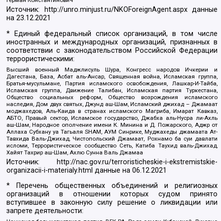
Герман Константинович
Источник:
http://unro.minjust.ru/NKOForeignAgent.aspx
данные
на
23.12.2021
* Единый федеральный список организаций, в том числе
иностранных и международных организаций, признанных в
соответствии с законодательством Российской Федерации
террористическими:
Высший военный Маджлисуль Шура, Конгресс народов Ичкерии и
Дагестана, База, Асбат аль-Ансар, Священная война, Исламская группа,
Братья-мусульмане, Партия исламского освобождения, Лашкар-И-Тайба,
Исламская группа, Движение Талибан, Исламская партия Туркестана,
Общество социальных реформ, Общество возрождения исламского
наследия, Дом двух святых, Джунд аш-Шам, Исламский джихад – Джамаат
моджахедов, Аль-Каида в странах исламского Магриба, Имарат Кавказ,
АБТО, Правый сектор, Исламское государство, Джабха аль-Нусра ли-Ахль
аш-Шам, Народное ополчение имени К. Минина и Д. Пожарского, Аджр от
Аллаха Субхану уа Тагьаля SHAM, АУМ Синрике, Муджахеды джамаата Ат-
Тавхида Валь-Джихад, Чистопольский Джамаат, Рохнамо ба суи давлати
исломи, Террористическое сообщество Сеть, Катиба Таухид валь-Джихад,
Хайят Тахрир аш-Шам, Ахлю Сунна Валь Джамаа
Источник:
http://nac.gov.ru/terroristicheskie-i-ekstremistskie-
organizacii-i-materialy.html
данные на
06.12.2021
* Перечень общественных объединений и религиозных
организаций в отношении которых судом принято
вступившее в законную силу решение о ликвидации или
запрете деятельности: