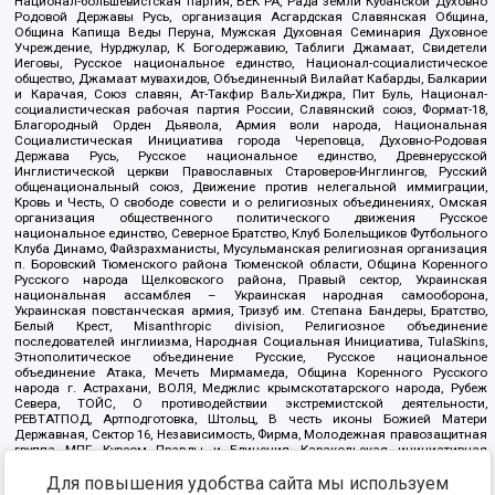
Национал-большевистская партия, ВЕК РА, Рада земли Кубанской Духовно
Родовой Державы Русь, организация Асгардская Славянская Община,
Община Капища Веды Перуна, Мужская Духовная Семинария Духовное
Учреждение, Нурджулар, К Богодержавию, Таблиги Джамаат, Свидетели
Иеговы, Русское национальное единство, Национал-социалистическое
общество, Джамаат мувахидов, Объединенный Вилайат Кабарды, Балкарии
и Карачая, Союз славян, Ат-Такфир Валь-Хиджра, Пит Буль, Национал-
социалистическая рабочая партия России, Славянский союз, Формат-18,
Благородный Орден Дьявола, Армия воли народа, Национальная
Социалистическая Инициатива города Череповца, Духовно-Родовая
Держава Русь, Русское национальное единство, Древнерусской
Инглистической церкви Православных Староверов-Инглингов, Русский
общенациональный союз, Движение против нелегальной иммиграции,
Кровь и Честь, О свободе совести и о религиозных объединениях, Омская
организация общественного политического движения Русское
национальное единство, Северное Братство, Клуб Болельщиков Футбольного
Клуба Динамо, Файзрахманисты, Мусульманская религиозная организация
п. Боровский Тюменского района Тюменской области, Община Коренного
Русского народа Щелковского района, Правый сектор, Украинская
национальная ассамблея – Украинская народная самооборона,
Украинская повстанческая армия, Тризуб им. Степана Бандеры, Братство,
Белый Крест, Misanthropic division, Религиозное объединение
последователей инглиизма, Народная Социальная Инициатива, TulaSkins,
Этнополитическое объединение Русские, Русское национальное
объединение Атака, Мечеть Мирмамеда, Община Коренного Русского
народа г. Астрахани, ВОЛЯ, Меджлис крымскотатарского народа, Рубеж
Севера, ТОЙС, О противодействии экстремистской деятельности,
РЕВТАТПОД, Артподготовка, Штольц, В честь иконы Божией Матери
Державная, Сектор 16, Независимость, Фирма, Молодежная правозащитная
группа МПГ, Курсом Правды и Единения, Каракольская инициативная
группа, Автоград Крю, Союз Славянских Сил Руси, Алля-Аят,
Благотворительный пансионат Ак Умут, Русская республика Русь,
Для повышения удобства сайта мы используем