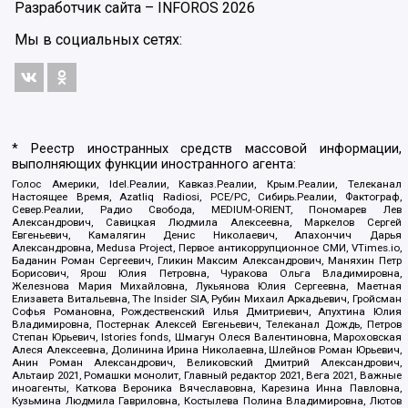
Разработчик сайта –
INFOROS
2026
Мы в социальных сетях:
* Реестр иностранных средств массовой информации,
выполняющих функции иностранного агента:
Голос Америки, Idel.Реалии, Кавказ.Реалии, Крым.Реалии, Телеканал
Настоящее Время, Azatliq Radiosi, PCE/PC, Сибирь.Реалии, Фактограф,
Север.Реалии, Радио Свобода, MEDIUM-ORIENT, Пономарев Лев
Александрович, Савицкая Людмила Алексеевна, Маркелов Сергей
Евгеньевич, Камалягин Денис Николаевич, Апахончич Дарья
Александровна, Medusa Project, Первое антикоррупционное СМИ, VTimes.io,
Баданин Роман Сергеевич, Гликин Максим Александрович, Маняхин Петр
Борисович, Ярош Юлия Петровна, Чуракова Ольга Владимировна,
Железнова Мария Михайловна, Лукьянова Юлия Сергеевна, Маетная
Елизавета Витальевна, The Insider SIA, Рубин Михаил Аркадьевич, Гройсман
Софья Романовна, Рождественский Илья Дмитриевич, Апухтина Юлия
Владимировна, Постернак Алексей Евгеньевич, Телеканал Дождь, Петров
Степан Юрьевич, Istories fonds, Шмагун Олеся Валентиновна, Мароховская
Алеся Алексеевна, Долинина Ирина Николаевна, Шлейнов Роман Юрьевич,
Анин Роман Александрович, Великовский Дмитрий Александрович,
Альтаир 2021, Ромашки монолит, Главный редактор 2021, Вега 2021, Важные
иноагенты, Каткова Вероника Вячеславовна, Карезина Инна Павловна,
Кузьмина Людмила Гавриловна, Костылева Полина Владимировна, Лютов