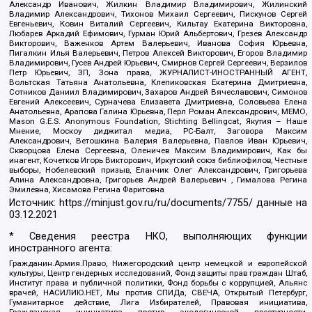
Александр Иванович, Жилкин Владимир Владимирович, Жилинский
Владимир Александрович, Тихонов Михаил Сергеевич, Пискунов Сергей
Евгеньевич, Ковин Виталий Сергеевич, Кильтау Екатерина Викторовна,
Любарев Аркадий Ефимович, Гурман Юрий Альбертович, Грезев Александр
Викторович, Важенков Артем Валерьевич, Иванова София Юрьевна,
Пигалкин Илья Валерьевич, Петров Алексей Викторович, Егоров Владимир
Владимирович, Гусев Андрей Юрьевич, Смирнов Сергей Сергеевич, Верзилов
Петр Юрьевич, ЗП, Зона права, ЖУРНАЛИСТ-ИНОСТРАННЫЙ АГЕНТ,
Вольтская Татьяна Анатольевна, Клепиковская Екатерина Дмитриевна,
Сотников Даниил Владимирович, Захаров Андрей Вячеславович, Симонов
Евгений Алексеевич, Сурначева Елизавета Дмитриевна, Соловьева Елена
Анатольевна, Арапова Галина Юрьевна, Перл Роман Александрович, МЕМО,
Mason G.E.S. Anonymous Foundation, Stichting Bellingcat, Якутия – Наше
Мнение, Москоу диджитал медиа, РС-Балт, Заговора Максим
Александрович, Ветошкина Валерия Валерьевна, Павлов Иван Юрьевич,
Скворцова Елена Сергеевна, Оленичев Максим Владимирович, Как бы
инагент, Кочетков Игорь Викторович, Иркутский союз библиофилов, Честные
выборы, Нобелевский призыв, Еланчик Олег Александрович, Григорьева
Алина Александровна, Григорьев Андрей Валерьевич , Гималова Регина
Эмилевна, Хисамова Регина Фаритовна
Источник:
https://minjust.gov.ru/ru/documents/7755/
данные на
03.12.2021
* Сведения реестра НКО, выполняющих функции
иностранного агента:
Гражданин.Армия.Право, Нижегородский центр немецкой и европейской
культуры, Центр гендерных исследований, Фонд защиты прав граждан Штаб,
Институт права и публичной политики, Фонд борьбы с коррупцией, Альянс
врачей, НАСИЛИЮ.НЕТ, Мы против СПИДа, СВЕЧА, Открытый Петербург,
Гуманитарное действие, Лига Избирателей, Правовая инициатива,