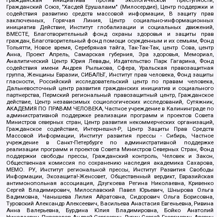
Гражданская инициатива против экологической преступности,
Гражданский Союз, "Хасдей Ерушалаим" (Милосердие), Центр поддержки и
содействия развитию средств массовой информации, В защиту прав
заключенных, Горячая Линия, Центр социально-информационных
инициатив Действие, Институт глобализации и социальных движений,
ВМЕСТЕ, Благотворительный фонд охраны здоровья и защиты прав
граждан, Благотворительный фонд помощи осужденным и их семьям, Фонд
Тольятти, Новое время, Серебряная тайга, Так-Так-Так, центр Сова, центр
Анна, Проект Апрель, Самарская губерния, Эра здоровья, Мемориал,
Аналитический Центр Юрия Левады, Издательство Парк Гагарина, Фонд
содействия имени Андрея Рылькова, Сфера, Уральская правозащитная
группа, Женщины Евразии, СИБАЛЬТ, Институт прав человека, Фонд защиты
гласности, Российский исследовательский центр по правам человека,
Дальневосточный центр развития гражданских инициатив и социального
партнерства, Пермский региональный правозащитный центр, Гражданское
действие, Центр независимых социологических исследований, Сутяжник,
АКАДЕМИЯ ПО ПРАВАМ ЧЕЛОВЕКА, Частное учреждение в Калининграде по
административной поддержке реализации программ и проектов Совета
Министров северных стран, Центр развития некоммерческих организаций,
Гражданское содействие, Интернешнл-Р, Центр Защиты Прав Средств
Массовой Информации, Институт развития прессы - Сибирь, Частное
учреждение в Санкт-Петербурге по административной поддержке
реализации программ и проектов Совета Министров Северных Стран, Фонд
поддержки свободы прессы, Гражданский контроль, Человек и Закон,
Общественная комиссия по сохранению наследия академика Сахарова,
МЕМО. РУ, Институт региональной прессы, Институт Развития Свободы
Информации, Экозащита!-Женсовет, Общественный вердикт, Евразийская
антимонопольная ассоциация, Дзугкоева Регина Николаевна, Кривенко
Сергей Владимирович, Милославский Павел Юрьевич, Шнырова Ольга
Вадимовна, Чанышева Лилия Айратовна, Сидорович Ольга Борисовна,
Туровский Александр Алексеевич, Васильева Анастасия Евгеньевна, Ривина
Анна Валерьевна, Бурдина Юлия Владимировна, Бойко Анатолий