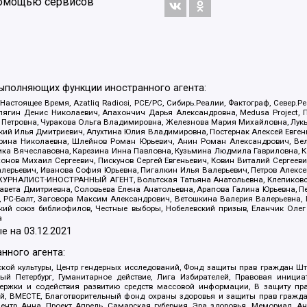
 помощью сервисов
выполняющих функции иностранного агента:
 Настоящее Время, Azatliq Radiosi, PCE/PC, Сибирь.Реалии, Фактограф, Север
ягин Денис Николаевич, Апахончич Дарья Александровна, Medusa Project, П
етровна, Чуракова Ольга Владимировна, Железнова Мария Михайловна, Лукьян
й Илья Дмитриевич, Апухтина Юлия Владимировна, Постернак Алексей Евгеньев
рина Николаевна, Шлейнов Роман Юрьевич, Анин Роман Александрович, Вел
оника Вячеславовна, Карезина Инна Павловна, Кузьмина Людмила Гавриловна
ов Михаил Сергеевич, Пискунов Сергей Евгеньевич, Ковин Виталий Сергеевич
алерьевич, Иванова София Юрьевна, Пигалкин Илья Валерьевич, Петров Алексе
а, ЖУРНАЛИСТ-ИНОСТРАННЫЙ АГЕНТ, Вольтская Татьяна Анатольевна, Клепиков
авета Дмитриевна, Соловьева Елена Анатольевна, Арапова Галина Юрьевна, П
иа, РС-Балт, Заговора Максим Александрович, Ветошкина Валерия Валерьевна
ский союз библиофилов, Честные выборы, Нобелевский призыв, Еланчик Олег
а
е на
03.12.2021
нного агента:
ой культуры, Центр гендерных исследований, Фонд защиты прав граждан Шта
 Петербург, Гуманитарное действие, Лига Избирателей, Правовая инициат
держки и содействия развитию средств массовой информации, В защиту п
ий, ВМЕСТЕ, Благотворительный фонд охраны здоровья и защиты прав граж
, центр Анна, Проект Апрель, Самарская губерния, Эра здоровья, Мемориал,