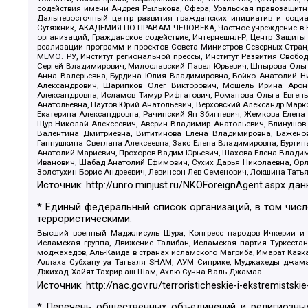
содействия имени Андрея Рылькова, Сфера, Уральская правозащитна
Дальневосточный центр развития гражданских инициатив и социа
Сутяжник, АКАДЕМИЯ ПО ПРАВАМ ЧЕЛОВЕКА, Частное учреждение в Ка
организаций, Гражданское содействие, Интернешнл-Р, Центр Защиты
реализации программ и проектов Совета Министров Северных Стран
МЕМО. РУ, Институт региональной прессы, Институт Развития Своб
Сергей Владимирович, Милославский Павел Юрьевич, Шнырова Ольга
Анна Валерьевна, Бурдина Юлия Владимировна, Бойко Анатолий Ник
Александрович, Шарипков Олег Викторович, Мошель Ирина Ароно
Александровна, Исламов Тимур Рифгатович, Романова Ольга Евгень
Анатольевна, Паутов Юрий Анатольевич, Верховский Александр Марк
Екатерина Александровна, Рачинский Ян Збигневич, Жемкова Елена 
Щур Николай Алексеевич, Аверин Владимир Анатольевич, Блинушов 
Валентина Дмитриевна, Вититинова Елена Владимировна, Баженов
Ганнушкина Светлана Алексеевна, Закс Елена Владимировна, Буртин
Анатолий Мариевич, Прохоров Вадим Юрьевич, Шахова Елена Владими
Иванович, Шабад Анатолий Ефимович, Сухих Дарья Николаевна, Орл
Золотухин Борис Андреевич, Левинсон Лев Семенович, Локшина Тать
Источник:
http://unro.minjust.ru/NKOForeignAgent.aspx
дан
* Единый федеральный список организаций, в том чис
террористическими:
Высший военный Маджлисуль Шура, Конгресс народов Ичкерии и Да
Исламская группа, Движение Талибан, Исламская партия Туркест
моджахедов, Аль-Каида в странах исламского Магриба, Имарат Кавка
Аллаха Субхану уа Тагьаля SHAM, АУМ Синрике, Муджахеды джамаа
Джихад, Хайят Тахрир аш-Шам, Ахлю Сунна Валь Джамаа
Источник:
http://nac.gov.ru/terroristicheskie-i-ekstremistskie
* Перечень общественных объединений и религиозных