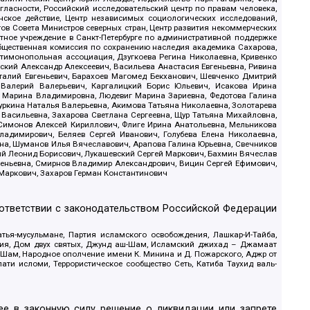
гласности, Российский исследовательский центр по правам человека,
ское действие, Центр независимых социологических исследований,
в Совета Министров северных стран, Центр развития некоммерческих
стное учреждение в Санкт-Петербурге по административной поддержке
Общественная комиссия по сохранению наследия академика Сахарова,
нтимонопольная ассоциация, Дзугкоева Регина Николаевна, Кривенко
кий Александр Алексеевич, Васильева Анастасия Евгеньевна, Ривина
италий Евгеньевич, Барахоев Магомед Бекханович, Шевченко Дмитрий
 Валерий Валерьевич, Каргалицкий Борис Юльевич, Исакова Ирина
ва Марина Владимировна, Людевиг Марина Зариевна, Федотова Галина
уркина Наталья Валерьевна, Акимова Татьяна Николаевна, Золотарева
 Васильевна, Захарова Светлана Сергеевна, Щур Татьяна Михайловна,
 Симонов Алексей Кириллович, Флиге Ирина Анатольевна, Мельникова
адимирович, Беляев Сергей Иванович, Голубева Елена Николаевна,
вна, Шуманов Илья Вячеславович, Арапова Галина Юрьевна, Свечников
ий Леонид Борисович, Лукашевский Сергей Маркович, Бахмин Вячеслав
геньевна, Смирнов Владимир Александрович, Вицин Сергей Ефимович,
 Маркович, Захаров Герман Константинович
оответствии с законодательством Российской Федерации
тья-мусульмане, Партия исламского освобождения, Лашкар-И-Тайба,
дия, Дом двух святых, Джунд аш-Шам, Исламский джихад – Джамаат
ш-Шам, Народное ополчение имени К. Минина и Д. Пожарского, Аджр от
и исломи, Террористическое сообщество Сеть, Катиба Таухид валь-
е в законную силу решение о ликвидации или запрете