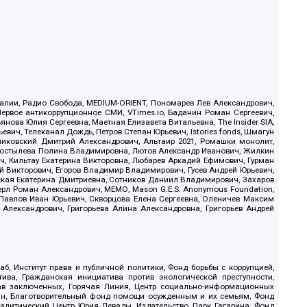
.Реалии, Радио Свобода, MEDIUM-ORIENT, Пономарев Лев Александрович,
ервое антикоррупционное СМИ, VTimes.io, Баданин Роман Сергеевич,
ова Юлия Сергеевна, Маетная Елизавета Витальевна, The Insider SIA,
ич, Телеканал Дождь, Петров Степан Юрьевич, Istories fonds, Шмагун
иковский Дмитрий Александрович, Альтаир 2021, Ромашки монолит,
, Костылева Полина Владимировна, Лютов Александр Иванович, Жилкин
, Кильтау Екатерина Викторовна, Любарев Аркадий Ефимович, Гурман
й Викторович, Егоров Владимир Владимирович, Гусев Андрей Юрьевич,
ская Екатерина Дмитриевна, Сотников Даниил Владимирович, Захаров
ерл Роман Александрович, МЕМО, Mason G.E.S. Anonymous Foundation,
, Павлов Иван Юрьевич, Скворцова Елена Сергеевна, Оленичев Максим
 Александрович, Григорьева Алина Александровна, Григорьев Андрей
б, Институт права и публичной политики, Фонд борьбы с коррупцией,
ива, Гражданская инициатива против экологической преступности,
рав заключенных, Горячая Линия, Центр социально-информационных
дан, Благотворительный фонд помощи осужденным и их семьям, Фонд
 Аналитический Центр Юрия Левады, Издательство Парк Гагарина, Фонд