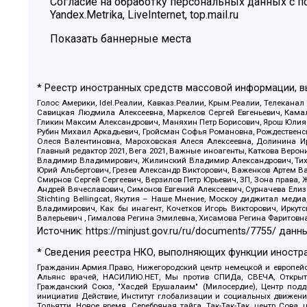
Согласие на обработку персональных данных с
Yandex.Metrika, LiveInternet, top.mail.ru
Показать баннерные места
* Реестр иностранных средств массовой информации, 
Голос Америки, Idel.Реалии, Кавказ.Реалии, Крым.Реалии, Телеканал
Савицкая Людмила Алексеевна, Маркелов Сергей Евгеньевич, Камал
Гликин Максим Александрович, Маняхин Петр Борисович, Ярош Юлия П
Рубин Михаил Аркадьевич, Гройсман Софья Романовна, Рождественски
Олеся Валентиновна, Мароховская Алеся Алексеевна, Долинина И
Главный редактор 2021, Вега 2021, Важные иноагенты, Каткова Вер
Владимир Владимирович, Жилинский Владимир Александрович, Тихон
Юрий Альбертович, Грезев Александр Викторович, Важенков Артем В
Смирнов Сергей Сергеевич, Верзилов Петр Юрьевич, ЗП, Зона прав
Андрей Вячеславович, Симонов Евгений Алексеевич, Сурначева Елиз
Stichting Bellingcat, Якутия – Наше Мнение, Москоу диджитал мед
Владимирович, Как бы инагент, Кочетков Игорь Викторович, Иркут
Валерьевич , Гималова Регина Эмилевна, Хисамова Регина Фаритовн
Источник:
https://minjust.gov.ru/ru/documents/7755/
данны
* Сведения реестра НКО, выполняющих функции иностра
Гражданин.Армия.Право, Нижегородский центр немецкой и европейск
Альянс врачей, НАСИЛИЮ.НЕТ, Мы против СПИДа, СВЕЧА, Открытый
Гражданский Союз, "Хасдей Ерушалаим" (Милосердие), Центр под
инициатив Действие, Институт глобализации и социальных движен
Тольятти, Новое время, Серебряная тайга, Так-Так-Так, центр Сова