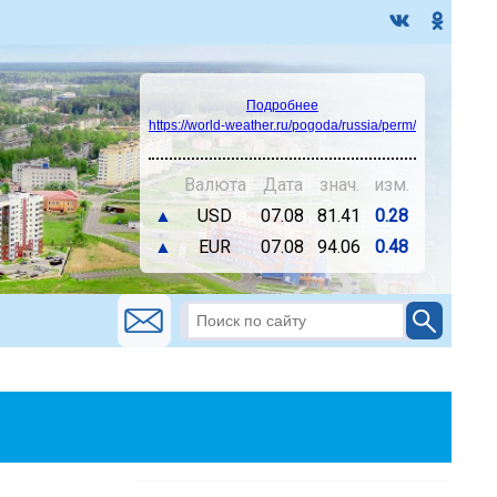
Подробнее
https://world-weather.ru/pogoda/russia/perm/
Валюта
Дата
знач.
изм.
▲
USD
07.08
81.41
0.28
▲
EUR
07.08
94.06
0.48