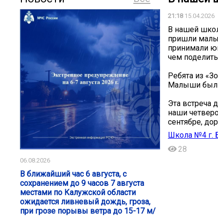
21:18
15.04.2026
В нашей школ
пришли малыш
принимали юн
чем поделить
Ребята из «З
Малыши были 
Эта встреча 
наши четверо
сентябре, до
Школа №4 г. 
28
06.08.2026
В ближайший час 6 августа, с
сохранением до 9 часов 7 августа
местами по Калужской области
ожидается ливневый дождь, гроза,
при грозе порывы ветра до 15-17 м/