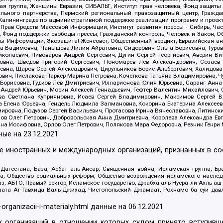
я группа, Женщины Евразии, СИБАЛЬТ, Институт прав человека, Фонд защиты 
льного партнерства, Пермский региональный правозащитный центр, Граждан
лининграде по административной поддержке реализации программ и проекто
 Прав Средств Массовой Информации, Институт развития прессы - Сибирь, Ча
, Фонд поддержки свободы прессы, Гражданский контроль, Человек и Закон, 
оды Информации, Экозащита!-Женсовет, Общественный вердикт, Евразийская а
 Вадимовна, Чанышева Лилия Айратовна, Сидорович Ольга Борисовна, Туровс
олаевич, Пивоваров Андрей Сергеевич, Дугин Сергей Георгиевич, Аверин В
вна, Шведов Григорий Сергеевич, Пономарев Лев Александрович, Созаев
евна, Щаров Сергей Алексадрович, Цирульников Борис Альбертович, Халидо
ович, Пислакова-Паркер Марина Петровна, Кочеткова Татьяна Владимировна, Ч
Борисовна, Гудков Лев Дмитриевич, Илларионова Юлия Юрьевна, Саранг Анна
Андрей Юрьевич, Мосин Алексей Геннадьевич, Гефтер Валентин Михайлович,
а Светлана Куприяновна, Исаев Сергей Владимирович, Максимов Сергей Вл
а Елена Юрьевна, Гендель Людмила Залмановна, Кокорина Екатерина Алексее
ровна, Подузов Сергей Васильевич, Протасова Ирина Вячеславовна, Литинск
ов Олег Петрович, Добровольская Анна Дмитриевна, Королева Александра Ев
яна Иосифовна, Орлов Олег Петрович, Полякова Мара Федоровна, Резник Генри
ные на
23.12.2021
ле иностранных и международных организаций, признанных в с
гестана, База, Асбат аль-Ансар, Священная война, Исламская группа, Бра
ана, Общество социальных реформ, Общество возрождения исламского насле
з, АБТО, Правый сектор, Исламское государство, Джабха аль-Нусра ли-Ахль а
та Ат-Тавхида Валь-Джихад, Чистопольский Джамаат, Рохнамо ба суи давлат
-organizacii-i-materialy.html
данные на
06.12.2021
 организаций в отношении которых судом принято вступивше