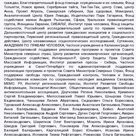
граждан, Благотворительный фонд помощи осужденным и их семьям, Фонд
Тольятти, Новое время, Серебряная тайга, Так-Так-Так, центр Сова, центр
Анна, Проект Апрель, Самарская губерния, Эра здоровья, Мемориал,
Аналитический Центр Юрия Левады, Издательство Парк Гагарина, Фонд
содействия имени Андрея Рылькова, Сфера, Уральская правозащитная
группа, Женщины Евразии, СИБАЛЬТ, Институт прав человека, Фонд защиты
гласности, Российский исследовательский центр по правам человека,
Дальневосточный центр развития гражданских инициатив и социального
партнерства, Пермский региональный правозащитный центр, Гражданское
действие, Центр независимых социологических исследований, Сутяжник,
АКАДЕМИЯ ПО ПРАВАМ ЧЕЛОВЕКА, Частное учреждение в Калининграде по
административной поддержке реализации программ и проектов Совета
Министров северных стран, Центр развития некоммерческих организаций,
Гражданское содействие, Интернешнл-Р, Центр Защиты Прав Средств
Массовой Информации, Институт развития прессы - Сибирь, Частное
учреждение в Санкт-Петербурге по административной поддержке
реализации программ и проектов Совета Министров Северных Стран, Фонд
поддержки свободы прессы, Гражданский контроль, Человек и Закон,
Общественная комиссия по сохранению наследия академика Сахарова,
МЕМО. РУ, Институт региональной прессы, Институт Развития Свободы
Информации, Экозащита!-Женсовет, Общественный вердикт, Евразийская
антимонопольная ассоциация, Дзугкоева Регина Николаевна, Кривенко
Сергей Владимирович, Милославский Павел Юрьевич, Шнырова Ольга
Вадимовна, Чанышева Лилия Айратовна, Сидорович Ольга Борисовна,
Туровский Александр Алексеевич, Васильева Анастасия Евгеньевна, Ривина
Анна Валерьевна, Бурдина Юлия Владимировна, Бойко Анатолий
Николаевич, Пивоваров Андрей Сергеевич, Дугин Сергей Георгиевич, Аверин
Виталий Евгеньевич, Барахоев Магомед Бекханович, Шевченко Дмитрий
Александрович, Шарипков Олег Викторович, Мошель Ирина Ароновна,
Шведов Григорий Сергеевич, Пономарев Лев Александрович, Созаев
Валерий Валерьевич, Каргалицкий Борис Юльевич, Исакова Ирина
Александровна, Исламов Тимур Рифгатович, Романова Ольга Евгеньевна,