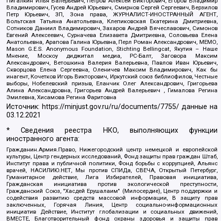
Пигалкин Илья Валерьевич, Петров Алексей Викторович, Егоров Владимир
Владимирович, Гусев Андрей Юрьевич, Смирнов Сергей Сергеевич, Верзилов
Петр Юрьевич, ЗП, Зона права, ЖУРНАЛИСТ-ИНОСТРАННЫЙ АГЕНТ,
Вольтская Татьяна Анатольевна, Клепиковская Екатерина Дмитриевна,
Сотников Даниил Владимирович, Захаров Андрей Вячеславович, Симонов
Евгений Алексеевич, Сурначева Елизавета Дмитриевна, Соловьева Елена
Анатольевна, Арапова Галина Юрьевна, Перл Роман Александрович, МЕМО,
Mason G.E.S. Anonymous Foundation, Stichting Bellingcat, Якутия – Наше
Мнение, Москоу диджитал медиа, РС-Балт, Заговора Максим
Александрович, Ветошкина Валерия Валерьевна, Павлов Иван Юрьевич,
Скворцова Елена Сергеевна, Оленичев Максим Владимирович, Как бы
инагент, Кочетков Игорь Викторович, Иркутский союз библиофилов, Честные
выборы, Нобелевский призыв, Еланчик Олег Александрович, Григорьева
Алина Александровна, Григорьев Андрей Валерьевич , Гималова Регина
Эмилевна, Хисамова Регина Фаритовна
Источник:
https://minjust.gov.ru/ru/documents/7755/
данные на
03.12.2021
* Сведения реестра НКО, выполняющих функции
иностранного агента:
Гражданин.Армия.Право, Нижегородский центр немецкой и европейской
культуры, Центр гендерных исследований, Фонд защиты прав граждан Штаб,
Институт права и публичной политики, Фонд борьбы с коррупцией, Альянс
врачей, НАСИЛИЮ.НЕТ, Мы против СПИДа, СВЕЧА, Открытый Петербург,
Гуманитарное действие, Лига Избирателей, Правовая инициатива,
Гражданская инициатива против экологической преступности,
Гражданский Союз, "Хасдей Ерушалаим" (Милосердие), Центр поддержки и
содействия развитию средств массовой информации, В защиту прав
заключенных, Горячая Линия, Центр социально-информационных
инициатив Действие, Институт глобализации и социальных движений,
ВМЕСТЕ, Благотворительный фонд охраны здоровья и защиты прав