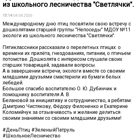
из школьного лесничества "Светлячки".
13:14
04.04.2026
Международному дню птиц посвятили свою встречу с
дошколятами старшей группы "Непоседы" МДОУ №11
экологи из школьного лесничества "Светлячки".
Пятиклассники рассказали о перелетных птицах: о
времени их прилёта, гнездованиях, питании, о птичьем
потомстве. Дошколята с интересом слушали своих
старших товарищей, задавали вопросы.
А в завершении встречи, экологи вместе со своими
младшими друзьями смастерили из бумаги белых
лебедей.
️Большое спасибо воспитателю О. Ю. Дубинчик и
помощнику воспитателя А. В.
Белановой за инициативу и сотрудничество, а ребятам:
Дмитрию Чистякову, Фёдору Филоненко и Екатерине
Коломийчук за отзывчивость и желание делиться
своими знаниями со своими младшими друзьями!
#ДеньПтиц #ЗеленыйПатруль
#ШкольноеЛесничество