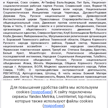
и Карачая, Союз славян, Ат-Такфир Валь-Хиджра, Пит Буль, Национал-
социалистическая рабочая партия России, Славянский союз, Формат-18,
Благородный Орден Дьявола, Армия воли народа, Национальная
Социалистическая Инициатива города Череповца, Духовно-Родовая
Держава Русь, Русское национальное единство, Древнерусской
Инглистической церкви Православных Староверов-Инглингов, Русский
общенациональный союз, Движение против нелегальной иммиграции,
Кровь и Честь, О свободе совести и о религиозных объединениях, Омская
организация общественного политического движения Русское
национальное единство, Северное Братство, Клуб Болельщиков Футбольного
Клуба Динамо, Файзрахманисты, Мусульманская религиозная организация
п. Боровский Тюменского района Тюменской области, Община Коренного
Русского народа Щелковского района, Правый сектор, Украинская
национальная ассамблея – Украинская народная самооборона,
Украинская повстанческая армия, Тризуб им. Степана Бандеры, Братство,
Белый Крест, Misanthropic division, Религиозное объединение
последователей инглиизма, Народная Социальная Инициатива, TulaSkins,
Этнополитическое объединение Русские, Русское национальное
объединение Атака, Мечеть Мирмамеда, Община Коренного Русского
народа г. Астрахани, ВОЛЯ, Меджлис крымскотатарского народа, Рубеж
Севера, ТОЙС, О противодействии экстремистской деятельности,
РЕВТАТПОД, Артподготовка, Штольц, В честь иконы Божией Матери
Державная, Сектор 16, Независимость, Фирма, Молодежная правозащитная
группа МПГ, Курсом Правды и Единения, Каракольская инициативная
группа, Автоград Крю, Союз Славянских Сил Руси, Алля-Аят,
Благотворительный пансионат Ак Умут, Русская республика Русь,
Для повышения удобства сайта мы используем
Арестантское уголовное единство, Башкорт, Нация и свобода, W.H.С., Фалунь
cookies (
подробнее
). К сайту подключены
Дафа, Иртыш Ultras, Русский Патриотический клуб-Новокузнецк/РПК,
сервисы Yandex.Metrika, LiveInternet, top.mail.ru,
Сибирский державный союз, Фонд борьбы с коррупцией, Фонд защиты прав
граждан, Штабы Навального, Совет граждан СССР Прикубанского округа г.
которые также используют файлы cookies
Краснодара
(
подробнее
).