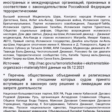
иностранных и международных организаций, признанных в
соответствии с законодательством Российской Федерации
террористическими:
Высший военный Маджлисуль Шура, Конгресс народов Ичкерии и
Дагестана, База, Асбат аль-Ансар, Священная война, Исламская группа,
Братья-мусульмане, Партия исламского освобождения, Лашкар-И-Тайба,
Исламская группа, Движение Талибан, Исламская партия Туркестана,
Общество социальных реформ, Общество возрождения исламского
наследия, Дом двух святых, Джунд аш-Шам, Исламский джихад – Джамаат
моджахедов, Аль-Каида в странах исламского Магриба, Имарат Кавказ,
АБТО, Правый сектор, Исламское государство, Джабха аль-Нусра ли-Ахль
аш-Шам, Народное ополчение имени К. Минина и Д. Пожарского, Аджр от
Аллаха Субхану уа Тагьаля SHAM, АУМ Синрике, Муджахеды джамаата Ат-
Тавхида Валь-Джихад, Чистопольский Джамаат, Рохнамо ба суи давлати
исломи, Террористическое сообщество Сеть, Катиба Таухид валь-Джихад,
Хайят Тахрир аш-Шам, Ахлю Сунна Валь Джамаа
Источник:
http://nac.gov.ru/terroristicheskie-i-ekstremistskie-
organizacii-i-materialy.html
данные на
06.12.2021
* Перечень общественных объединений и религиозных
организаций в отношении которых судом принято
вступившее в законную силу решение о ликвидации или
запрете деятельности:
Национал-большевистская партия, ВЕК РА, Рада земли Кубанской Духовно
Родовой Державы Русь, организация Асгардская Славянская Община,
Община Капища Веды Перуна, Мужская Духовная Семинария Духовное
Учреждение, Нурджулар, К Богодержавию, Таблиги Джамаат, Свидетели
Иеговы, Русское национальное единство, Национал-социалистическое
общество, Джамаат мувахидов, Объединенный Вилайат Кабарды, Балкарии