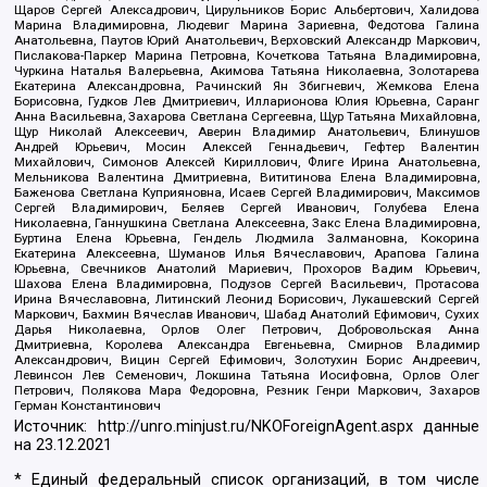
Щаров Сергей Алексадрович, Цирульников Борис Альбертович, Халидова
Марина Владимировна, Людевиг Марина Зариевна, Федотова Галина
Анатольевна, Паутов Юрий Анатольевич, Верховский Александр Маркович,
Пислакова-Паркер Марина Петровна, Кочеткова Татьяна Владимировна,
Чуркина Наталья Валерьевна, Акимова Татьяна Николаевна, Золотарева
Екатерина Александровна, Рачинский Ян Збигневич, Жемкова Елена
Борисовна, Гудков Лев Дмитриевич, Илларионова Юлия Юрьевна, Саранг
Анна Васильевна, Захарова Светлана Сергеевна, Щур Татьяна Михайловна,
Щур Николай Алексеевич, Аверин Владимир Анатольевич, Блинушов
Андрей Юрьевич, Мосин Алексей Геннадьевич, Гефтер Валентин
Михайлович, Симонов Алексей Кириллович, Флиге Ирина Анатольевна,
Мельникова Валентина Дмитриевна, Вититинова Елена Владимировна,
Баженова Светлана Куприяновна, Исаев Сергей Владимирович, Максимов
Сергей Владимирович, Беляев Сергей Иванович, Голубева Елена
Николаевна, Ганнушкина Светлана Алексеевна, Закс Елена Владимировна,
Буртина Елена Юрьевна, Гендель Людмила Залмановна, Кокорина
Екатерина Алексеевна, Шуманов Илья Вячеславович, Арапова Галина
Юрьевна, Свечников Анатолий Мариевич, Прохоров Вадим Юрьевич,
Шахова Елена Владимировна, Подузов Сергей Васильевич, Протасова
Ирина Вячеславовна, Литинский Леонид Борисович, Лукашевский Сергей
Маркович, Бахмин Вячеслав Иванович, Шабад Анатолий Ефимович, Сухих
Дарья Николаевна, Орлов Олег Петрович, Добровольская Анна
Дмитриевна, Королева Александра Евгеньевна, Смирнов Владимир
Александрович, Вицин Сергей Ефимович, Золотухин Борис Андреевич,
Левинсон Лев Семенович, Локшина Татьяна Иосифовна, Орлов Олег
Петрович, Полякова Мара Федоровна, Резник Генри Маркович, Захаров
Герман Константинович
Источник:
http://unro.minjust.ru/NKOForeignAgent.aspx
данные
на
23.12.2021
* Единый федеральный список организаций, в том числе