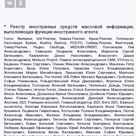
* Реестр иностранных средств массовой информации,
выполняющих функции иностранного агента:
Голос Америки, Idel.Реалии, Кавказ.Реалии, Крым.Реалии, Телеканал
Настоящее Время, Azatliq Radiosi, PCE/PC, Сибирь.Реалии, Фактограф,
Север.Реалии, Радио Свобода, MEDIUM-ORIENT, Пономарев Лев
Александрович, Савицкая Людмила Алексеевна, Маркелов Сергей
Евгеньевич, Камалягин Денис Николаевич, Апахончич Дарья
Александровна, Medusa Project, Первое антикоррупционное СМИ, VTimes.io,
Баданин Роман Сергеевич, Гликин Максим Александрович, Маняхин Петр
Борисович, Ярош Юлия Петровна, Чуракова Ольга Владимировна,
Железнова Мария Михайловна, Лукьянова Юлия Сергеевна, Маетная
Елизавета Витальевна, The Insider SIA, Рубин Михаил Аркадьевич, Гройсман
Софья Романовна, Рождественский Илья Дмитриевич, Апухтина Юлия
Владимировна, Постернак Алексей Евгеньевич, Телеканал Дождь, Петров
Степан Юрьевич, Istories fonds, Шмагун Олеся Валентиновна, Мароховская
Алеся Алексеевна, Долинина Ирина Николаевна, Шлейнов Роман Юрьевич,
Анин Роман Александрович, Великовский Дмитрий Александрович,
Альтаир 2021, Ромашки монолит, Главный редактор 2021, Вега 2021, Важные
иноагенты, Каткова Вероника Вячеславовна, Карезина Инна Павловна,
Кузьмина Людмила Гавриловна, Костылева Полина Владимировна, Лютов
Александр Иванович, Жилкин Владимир Владимирович, Жилинский
Владимир Александрович, Тихонов Михаил Сергеевич, Пискунов Сергей
Евгеньевич, Ковин Виталий Сергеевич, Кильтау Екатерина Викторовна,
Любарев Аркадий Ефимович, Гурман Юрий Альбертович, Грезев Александр
Викторович, Важенков Артем Валерьевич, Иванова София Юрьевна,