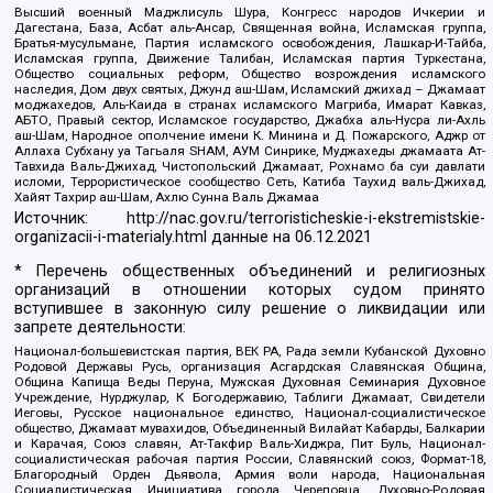
Высший военный Маджлисуль Шура, Конгресс народов Ичкерии и
Дагестана, База, Асбат аль-Ансар, Священная война, Исламская группа,
Братья-мусульмане, Партия исламского освобождения, Лашкар-И-Тайба,
Исламская группа, Движение Талибан, Исламская партия Туркестана,
Общество социальных реформ, Общество возрождения исламского
наследия, Дом двух святых, Джунд аш-Шам, Исламский джихад – Джамаат
моджахедов, Аль-Каида в странах исламского Магриба, Имарат Кавказ,
АБТО, Правый сектор, Исламское государство, Джабха аль-Нусра ли-Ахль
аш-Шам, Народное ополчение имени К. Минина и Д. Пожарского, Аджр от
Аллаха Субхану уа Тагьаля SHAM, АУМ Синрике, Муджахеды джамаата Ат-
Тавхида Валь-Джихад, Чистопольский Джамаат, Рохнамо ба суи давлати
исломи, Террористическое сообщество Сеть, Катиба Таухид валь-Джихад,
Хайят Тахрир аш-Шам, Ахлю Сунна Валь Джамаа
Источник:
http://nac.gov.ru/terroristicheskie-i-ekstremistskie-
organizacii-i-materialy.html
данные на
06.12.2021
* Перечень общественных объединений и религиозных
организаций в отношении которых судом принято
вступившее в законную силу решение о ликвидации или
запрете деятельности:
Национал-большевистская партия, ВЕК РА, Рада земли Кубанской Духовно
Родовой Державы Русь, организация Асгардская Славянская Община,
Община Капища Веды Перуна, Мужская Духовная Семинария Духовное
Учреждение, Нурджулар, К Богодержавию, Таблиги Джамаат, Свидетели
Иеговы, Русское национальное единство, Национал-социалистическое
общество, Джамаат мувахидов, Объединенный Вилайат Кабарды, Балкарии
и Карачая, Союз славян, Ат-Такфир Валь-Хиджра, Пит Буль, Национал-
социалистическая рабочая партия России, Славянский союз, Формат-18,
Благородный Орден Дьявола, Армия воли народа, Национальная
Социалистическая Инициатива города Череповца, Духовно-Родовая