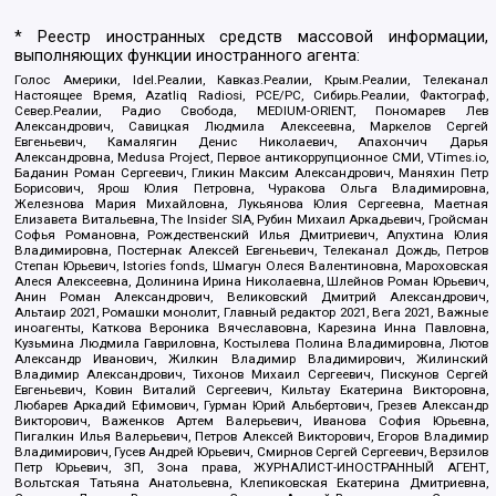
* Реестр иностранных средств массовой информации,
выполняющих функции иностранного агента:
Голос Америки, Idel.Реалии, Кавказ.Реалии, Крым.Реалии, Телеканал
Настоящее Время, Azatliq Radiosi, PCE/PC, Сибирь.Реалии, Фактограф,
Север.Реалии, Радио Свобода, MEDIUM-ORIENT, Пономарев Лев
Александрович, Савицкая Людмила Алексеевна, Маркелов Сергей
Евгеньевич, Камалягин Денис Николаевич, Апахончич Дарья
Александровна, Medusa Project, Первое антикоррупционное СМИ, VTimes.io,
Баданин Роман Сергеевич, Гликин Максим Александрович, Маняхин Петр
Борисович, Ярош Юлия Петровна, Чуракова Ольга Владимировна,
Железнова Мария Михайловна, Лукьянова Юлия Сергеевна, Маетная
Елизавета Витальевна, The Insider SIA, Рубин Михаил Аркадьевич, Гройсман
Софья Романовна, Рождественский Илья Дмитриевич, Апухтина Юлия
Владимировна, Постернак Алексей Евгеньевич, Телеканал Дождь, Петров
Степан Юрьевич, Istories fonds, Шмагун Олеся Валентиновна, Мароховская
Алеся Алексеевна, Долинина Ирина Николаевна, Шлейнов Роман Юрьевич,
Анин Роман Александрович, Великовский Дмитрий Александрович,
Альтаир 2021, Ромашки монолит, Главный редактор 2021, Вега 2021, Важные
иноагенты, Каткова Вероника Вячеславовна, Карезина Инна Павловна,
Кузьмина Людмила Гавриловна, Костылева Полина Владимировна, Лютов
Александр Иванович, Жилкин Владимир Владимирович, Жилинский
Владимир Александрович, Тихонов Михаил Сергеевич, Пискунов Сергей
Евгеньевич, Ковин Виталий Сергеевич, Кильтау Екатерина Викторовна,
Любарев Аркадий Ефимович, Гурман Юрий Альбертович, Грезев Александр
Викторович, Важенков Артем Валерьевич, Иванова София Юрьевна,
Пигалкин Илья Валерьевич, Петров Алексей Викторович, Егоров Владимир
Владимирович, Гусев Андрей Юрьевич, Смирнов Сергей Сергеевич, Верзилов
Петр Юрьевич, ЗП, Зона права, ЖУРНАЛИСТ-ИНОСТРАННЫЙ АГЕНТ,
Вольтская Татьяна Анатольевна, Клепиковская Екатерина Дмитриевна,