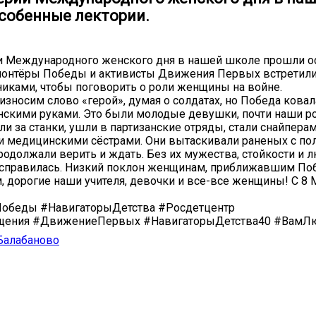
собенные лектории.
и Международного женского дня в нашей школе прошли 
лонтёры Победы и активисты Движения Первых встретили
иками, чтобы поговорить о роли женщины на войне.
износим слово «герой», думая о солдатах, но Победа ковал
скими руками. Это были молодые девушки, почти наши р
ли за станки, ушли в партизанские отряды, стали снайперам
и медицинскими сёстрами. Они вытаскивали раненых с поля
продолжали верить и ждать. Без их мужества, стойкости и 
 справилась. Низкий поклон женщинам, приближавшим По
, дорогие наши учителя, девочки и все-все женщины! С 8 
обеды #НавигаторыДетства #Росдетцентр
щения #ДвижениеПервых #НавигаторыДетства40 #Вам
Балабаново