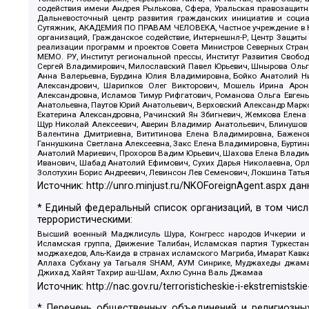
содействия имени Андрея Рылькова, Сфера, Уральская правозащитна
Дальневосточный центр развития гражданских инициатив и социа
Сутяжник, АКАДЕМИЯ ПО ПРАВАМ ЧЕЛОВЕКА, Частное учреждение в Ка
организаций, Гражданское содействие, Интернешнл-Р, Центр Защиты
реализации программ и проектов Совета Министров Северных Стран
МЕМО. РУ, Институт региональной прессы, Институт Развития Своб
Сергей Владимирович, Милославский Павел Юрьевич, Шнырова Ольга
Анна Валерьевна, Бурдина Юлия Владимировна, Бойко Анатолий Ник
Александрович, Шарипков Олег Викторович, Мошель Ирина Ароно
Александровна, Исламов Тимур Рифгатович, Романова Ольга Евгень
Анатольевна, Паутов Юрий Анатольевич, Верховский Александр Марк
Екатерина Александровна, Рачинский Ян Збигневич, Жемкова Елена 
Щур Николай Алексеевич, Аверин Владимир Анатольевич, Блинушов 
Валентина Дмитриевна, Вититинова Елена Владимировна, Баженов
Ганнушкина Светлана Алексеевна, Закс Елена Владимировна, Буртин
Анатолий Мариевич, Прохоров Вадим Юрьевич, Шахова Елена Владими
Иванович, Шабад Анатолий Ефимович, Сухих Дарья Николаевна, Орл
Золотухин Борис Андреевич, Левинсон Лев Семенович, Локшина Тать
Источник:
http://unro.minjust.ru/NKOForeignAgent.aspx
дан
* Единый федеральный список организаций, в том чис
террористическими:
Высший военный Маджлисуль Шура, Конгресс народов Ичкерии и Да
Исламская группа, Движение Талибан, Исламская партия Туркест
моджахедов, Аль-Каида в странах исламского Магриба, Имарат Кавка
Аллаха Субхану уа Тагьаля SHAM, АУМ Синрике, Муджахеды джамаа
Джихад, Хайят Тахрир аш-Шам, Ахлю Сунна Валь Джамаа
Источник:
http://nac.gov.ru/terroristicheskie-i-ekstremistskie
* Перечень общественных объединений и религиозных