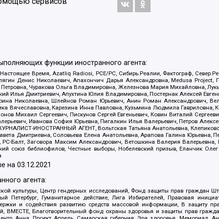
 помощью сервисов
выполняющих функции иностранного агента:
 Настоящее Время, Azatliq Radiosi, PCE/PC, Сибирь.Реалии, Фактограф, Север
ягин Денис Николаевич, Апахончич Дарья Александровна, Medusa Project, П
етровна, Чуракова Ольга Владимировна, Железнова Мария Михайловна, Лукьян
й Илья Дмитриевич, Апухтина Юлия Владимировна, Постернак Алексей Евгеньев
рина Николаевна, Шлейнов Роман Юрьевич, Анин Роман Александрович, Вел
оника Вячеславовна, Карезина Инна Павловна, Кузьмина Людмила Гавриловна
ов Михаил Сергеевич, Пискунов Сергей Евгеньевич, Ковин Виталий Сергеевич
алерьевич, Иванова София Юрьевна, Пигалкин Илья Валерьевич, Петров Алексе
а, ЖУРНАЛИСТ-ИНОСТРАННЫЙ АГЕНТ, Вольтская Татьяна Анатольевна, Клепиков
авета Дмитриевна, Соловьева Елена Анатольевна, Арапова Галина Юрьевна, П
иа, РС-Балт, Заговора Максим Александрович, Ветошкина Валерия Валерьевна
ский союз библиофилов, Честные выборы, Нобелевский призыв, Еланчик Олег
а
е на
03.12.2021
нного агента:
ой культуры, Центр гендерных исследований, Фонд защиты прав граждан Шта
 Петербург, Гуманитарное действие, Лига Избирателей, Правовая инициат
держки и содействия развитию средств массовой информации, В защиту п
ий, ВМЕСТЕ, Благотворительный фонд охраны здоровья и защиты прав граж
, центр Анна, Проект Апрель, Самарская губерния, Эра здоровья, Мемориал,