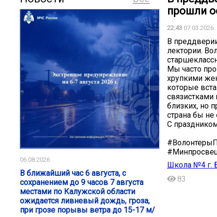
прошли о
22:43
07.03.2026
В преддвери
лектории. Во
старшеклассн
Мы часто про
хрупкими жен
которые вста
связистками 
близких, но 
страна бы не
С праздником
#ВолонтерыП
#Минпросве
06.08.2026
Школа №4 г. 
В ближайший час 6 августа, с
83
сохранением до 9 часов 7 августа
местами по Калужской области
ожидается ливневый дождь, гроза,
при грозе порывы ветра до 15-17 м/