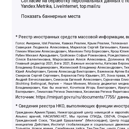
Согласие на обработку персональных данных с
Yandex.Metrika, LiveInternet, top.mail.ru
Показать баннерные места
* Реестр иностранных средств массовой информации, 
Голос Америки, Idel.Реалии, Кавказ.Реалии, Крым.Реалии, Телеканал
Савицкая Людмила Алексеевна, Маркелов Сергей Евгеньевич, Камал
Гликин Максим Александрович, Маняхин Петр Борисович, Ярош Юлия П
Рубин Михаил Аркадьевич, Гройсман Софья Романовна, Рождественски
Олеся Валентиновна, Мароховская Алеся Алексеевна, Долинина И
Главный редактор 2021, Вега 2021, Важные иноагенты, Каткова Вер
Владимир Владимирович, Жилинский Владимир Александрович, Тихон
Юрий Альбертович, Грезев Александр Викторович, Важенков Артем В
Смирнов Сергей Сергеевич, Верзилов Петр Юрьевич, ЗП, Зона прав
Андрей Вячеславович, Симонов Евгений Алексеевич, Сурначева Елиз
Stichting Bellingcat, Якутия – Наше Мнение, Москоу диджитал мед
Владимирович, Как бы инагент, Кочетков Игорь Викторович, Иркут
Валерьевич , Гималова Регина Эмилевна, Хисамова Регина Фаритовн
Источник:
https://minjust.gov.ru/ru/documents/7755/
данны
* Сведения реестра НКО, выполняющих функции иностра
Гражданин.Армия.Право, Нижегородский центр немецкой и европейск
Альянс врачей, НАСИЛИЮ.НЕТ, Мы против СПИДа, СВЕЧА, Открытый
Гражданский Союз, "Хасдей Ерушалаим" (Милосердие), Центр под
инициатив Действие, Институт глобализации и социальных движен
Тольятти, Новое время, Серебряная тайга, Так-Так-Так, центр Сова