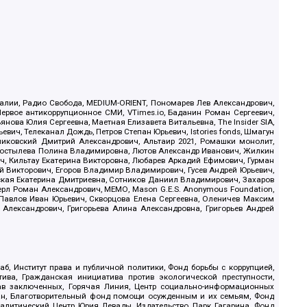
.Реалии, Радио Свобода, MEDIUM-ORIENT, Пономарев Лев Александрович,
ервое антикоррупционное СМИ, VTimes.io, Баданин Роман Сергеевич,
ова Юлия Сергеевна, Маетная Елизавета Витальевна, The Insider SIA,
ич, Телеканал Дождь, Петров Степан Юрьевич, Istories fonds, Шмагун
иковский Дмитрий Александрович, Альтаир 2021, Ромашки монолит,
, Костылева Полина Владимировна, Лютов Александр Иванович, Жилкин
, Кильтау Екатерина Викторовна, Любарев Аркадий Ефимович, Гурман
й Викторович, Егоров Владимир Владимирович, Гусев Андрей Юрьевич,
ская Екатерина Дмитриевна, Сотников Даниил Владимирович, Захаров
ерл Роман Александрович, МЕМО, Mason G.E.S. Anonymous Foundation,
, Павлов Иван Юрьевич, Скворцова Елена Сергеевна, Оленичев Максим
 Александрович, Григорьева Алина Александровна, Григорьев Андрей
б, Институт права и публичной политики, Фонд борьбы с коррупцией,
ива, Гражданская инициатива против экологической преступности,
рав заключенных, Горячая Линия, Центр социально-информационных
дан, Благотворительный фонд помощи осужденным и их семьям, Фонд
 Аналитический Центр Юрия Левады, Издательство Парк Гагарина, Фонд