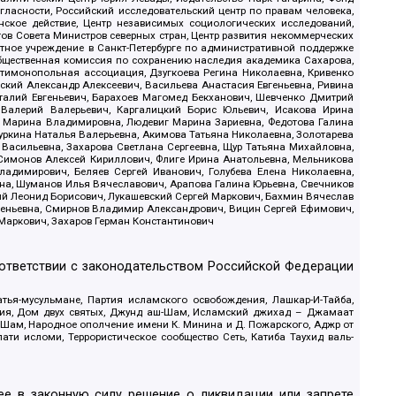
гласности, Российский исследовательский центр по правам человека,
ское действие, Центр независимых социологических исследований,
в Совета Министров северных стран, Центр развития некоммерческих
стное учреждение в Санкт-Петербурге по административной поддержке
Общественная комиссия по сохранению наследия академика Сахарова,
нтимонопольная ассоциация, Дзугкоева Регина Николаевна, Кривенко
кий Александр Алексеевич, Васильева Анастасия Евгеньевна, Ривина
италий Евгеньевич, Барахоев Магомед Бекханович, Шевченко Дмитрий
 Валерий Валерьевич, Каргалицкий Борис Юльевич, Исакова Ирина
ва Марина Владимировна, Людевиг Марина Зариевна, Федотова Галина
уркина Наталья Валерьевна, Акимова Татьяна Николаевна, Золотарева
 Васильевна, Захарова Светлана Сергеевна, Щур Татьяна Михайловна,
 Симонов Алексей Кириллович, Флиге Ирина Анатольевна, Мельникова
адимирович, Беляев Сергей Иванович, Голубева Елена Николаевна,
вна, Шуманов Илья Вячеславович, Арапова Галина Юрьевна, Свечников
ий Леонид Борисович, Лукашевский Сергей Маркович, Бахмин Вячеслав
геньевна, Смирнов Владимир Александрович, Вицин Сергей Ефимович,
 Маркович, Захаров Герман Константинович
оответствии с законодательством Российской Федерации
тья-мусульмане, Партия исламского освобождения, Лашкар-И-Тайба,
дия, Дом двух святых, Джунд аш-Шам, Исламский джихад – Джамаат
ш-Шам, Народное ополчение имени К. Минина и Д. Пожарского, Аджр от
и исломи, Террористическое сообщество Сеть, Катиба Таухид валь-
е в законную силу решение о ликвидации или запрете