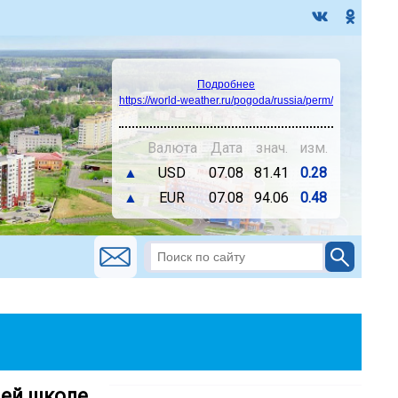
Подробнее
https://world-weather.ru/pogoda/russia/perm/
Валюта
Дата
знач.
изм.
▲
USD
07.08
81.41
0.28
▲
EUR
07.08
94.06
0.48
шей школе