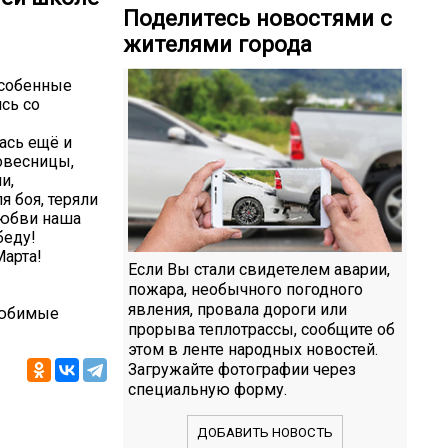
Поделитесь новостями с
жителями города
особенные
сь со
ась ещё и
овесницы,
и,
 боя, теряли
любви наша
беду!
Марта!
Если Вы стали свидетелем аварии,
пожара, необычного погодного
явления, провала дороги или
Любимые
прорыва теплотрассы, сообщите об
этом в ленте народных новостей.
Загружайте фотографии через
специальную форму.
ДОБАВИТЬ НОВОСТЬ