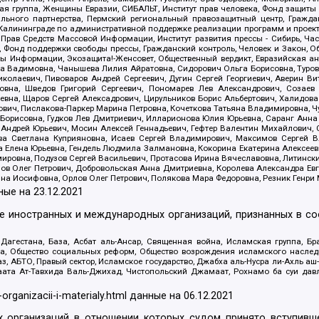
я группа, Женщины Евразии, СИБАЛЬТ, Институт прав человека, Фонд защиты 
льного партнерства, Пермский региональный правозащитный центр, Граждан
лининграде по административной поддержке реализации программ и проекто
 Прав Средств Массовой Информации, Институт развития прессы - Сибирь, Ча
, Фонд поддержки свободы прессы, Гражданский контроль, Человек и Закон, 
оды Информации, Экозащита!-Женсовет, Общественный вердикт, Евразийская а
 Вадимовна, Чанышева Лилия Айратовна, Сидорович Ольга Борисовна, Туровс
олаевич, Пивоваров Андрей Сергеевич, Дугин Сергей Георгиевич, Аверин В
вна, Шведов Григорий Сергеевич, Пономарев Лев Александрович, Созаев
евна, Щаров Сергей Алексадрович, Цирульников Борис Альбертович, Халидо
ович, Пислакова-Паркер Марина Петровна, Кочеткова Татьяна Владимировна, Ч
Борисовна, Гудков Лев Дмитриевич, Илларионова Юлия Юрьевна, Саранг Анна
Андрей Юрьевич, Мосин Алексей Геннадьевич, Гефтер Валентин Михайлович,
а Светлана Куприяновна, Исаев Сергей Владимирович, Максимов Сергей Вл
а Елена Юрьевна, Гендель Людмила Залмановна, Кокорина Екатерина Алексее
ровна, Подузов Сергей Васильевич, Протасова Ирина Вячеславовна, Литинск
ов Олег Петрович, Добровольская Анна Дмитриевна, Королева Александра Ев
яна Иосифовна, Орлов Олег Петрович, Полякова Мара Федоровна, Резник Генри
ные на
23.12.2021
ле иностранных и международных организаций, признанных в с
гестана, База, Асбат аль-Ансар, Священная война, Исламская группа, Бра
ана, Общество социальных реформ, Общество возрождения исламского насле
з, АБТО, Правый сектор, Исламское государство, Джабха аль-Нусра ли-Ахль а
та Ат-Тавхида Валь-Джихад, Чистопольский Джамаат, Рохнамо ба суи давлат
-organizacii-i-materialy.html
данные на
06.12.2021
 организаций в отношении которых судом принято вступивше