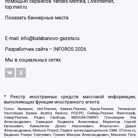
помощью сервисов Yandex.Metrika, LiveInternet,
top.mail.ru
Показать баннерные места
E-mail: info@balabanovo-gazeta.ru
Разработчик сайта –
INFOROS
2026
Мы в социальных сетях:
* Реестр иностранных средств массовой информации,
выполняющих функции иностранного агента:
Голос Америки, Idel.Реалии, Кавказ.Реалии, Крым.Реалии, Телеканал
Настоящее Время, Azatliq Radiosi, PCE/PC, Сибирь.Реалии, Фактограф,
Север.Реалии, Радио Свобода, MEDIUM-ORIENT, Пономарев Лев
Александрович, Савицкая Людмила Алексеевна, Маркелов Сергей
Евгеньевич, Камалягин Денис Николаевич, Апахончич Дарья
Александровна, Medusa Project, Первое антикоррупционное СМИ, VTimes.io,
Баданин Роман Сергеевич, Гликин Максим Александрович, Маняхин Петр