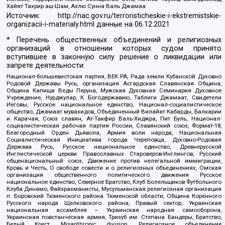
Хайят Тахрир аш-Шам, Ахлю Сунна Валь Джамаа
Источник:
http://nac.gov.ru/terroristicheskie-i-ekstremistskie-
organizacii-i-materialy.html
данные на
06.12.2021
* Перечень общественных объединений и религиозных
организаций в отношении которых судом принято
вступившее в законную силу решение о ликвидации или
запрете деятельности:
Национал-большевистская партия, ВЕК РА, Рада земли Кубанской Духовно
Родовой Державы Русь, организация Асгардская Славянская Община,
Община Капища Веды Перуна, Мужская Духовная Семинария Духовное
Учреждение, Нурджулар, К Богодержавию, Таблиги Джамаат, Свидетели
Иеговы, Русское национальное единство, Национал-социалистическое
общество, Джамаат мувахидов, Объединенный Вилайат Кабарды, Балкарии
и Карачая, Союз славян, Ат-Такфир Валь-Хиджра, Пит Буль, Национал-
социалистическая рабочая партия России, Славянский союз, Формат-18,
Благородный Орден Дьявола, Армия воли народа, Национальная
Социалистическая Инициатива города Череповца, Духовно-Родовая
Держава Русь, Русское национальное единство, Древнерусской
Инглистической церкви Православных Староверов-Инглингов, Русский
общенациональный союз, Движение против нелегальной иммиграции,
Кровь и Честь, О свободе совести и о религиозных объединениях, Омская
организация общественного политического движения Русское
национальное единство, Северное Братство, Клуб Болельщиков Футбольного
Клуба Динамо, Файзрахманисты, Мусульманская религиозная организация
п. Боровский Тюменского района Тюменской области, Община Коренного
Русского народа Щелковского района, Правый сектор, Украинская
национальная ассамблея – Украинская народная самооборона,
Украинская повстанческая армия, Тризуб им. Степана Бандеры, Братство,
Белый Крест, Misanthropic division, Религиозное объединение