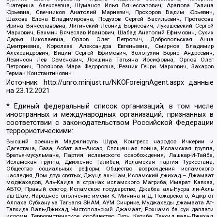
Екатерина Алексеевна, Шуманов Илья Вячеславович, Арапова Галина
Юрьевна, Свечников Анатолий Мариевич, Прохоров Вадим Юрьевич,
Шахова Елена Владимировна, Подузов Сергей Васильевич, Протасова
Ирина Вячеславовна, Литинский Леонид Борисович, Лукашевский Сергей
Маркович, Бахмин Вячеслав Иванович, Шабад Анатолий Ефимович, Сухих
Дарья Николаевна, Орлов Олег Петрович, Добровольская Анна
Дмитриевна, Королева Александра Евгеньевна, Смирнов Владимир
Александрович, Вицин Сергей Ефимович, Золотухин Борис Андреевич,
Левинсон Лев Семенович, Локшина Татьяна Иосифовна, Орлов Олег
Петрович, Полякова Мара Федоровна, Резник Генри Маркович, Захаров
Герман Константинович
Источник:
http://unro.minjust.ru/NKOForeignAgent.aspx
данные
на
23.12.2021
* Единый федеральный список организаций, в том числе
иностранных и международных организаций, признанных в
соответствии с законодательством Российской Федерации
террористическими:
Высший военный Маджлисуль Шура, Конгресс народов Ичкерии и
Дагестана, База, Асбат аль-Ансар, Священная война, Исламская группа,
Братья-мусульмане, Партия исламского освобождения, Лашкар-И-Тайба,
Исламская группа, Движение Талибан, Исламская партия Туркестана,
Общество социальных реформ, Общество возрождения исламского
наследия, Дом двух святых, Джунд аш-Шам, Исламский джихад – Джамаат
моджахедов, Аль-Каида в странах исламского Магриба, Имарат Кавказ,
АБТО, Правый сектор, Исламское государство, Джабха аль-Нусра ли-Ахль
аш-Шам, Народное ополчение имени К. Минина и Д. Пожарского, Аджр от
Аллаха Субхану уа Тагьаля SHAM, АУМ Синрике, Муджахеды джамаата Ат-
Тавхида Валь-Джихад, Чистопольский Джамаат, Рохнамо ба суи давлати
исломи, Террористическое сообщество Сеть, Катиба Таухид валь-Джихад,