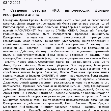
03.12.2021
* Сведения реестра НКО, выполняющих функции
иностранного агента:
Гражданин.Армия.Право, Нижегородский центр немецкой и европейской
культуры, Центр гендерных исследований, Фонд защиты прав граждан Штаб,
Институт права и публичной политики, Фонд борьбы с коррупцией, Альянс
врачей, НАСИЛИЮ.НЕТ, Мы против СПИДа, СВЕЧА, Открытый Петербург,
Гуманитарное действие, Лига Избирателей, Правовая инициатива,
Гражданская инициатива против экологической преступности,
Гражданский Союз, "Хасдей Ерушалаим" (Милосердие), Центр поддержки и
содействия развитию средств массовой информации, В защиту прав
заключенных, Горячая Линия, Центр социально-информационных
инициатив Действие, Институт глобализации и социальных движений,
ВМЕСТЕ, Благотворительный фонд охраны здоровья и защиты прав
граждан, Благотворительный фонд помощи осужденным и их семьям, Фонд
Тольятти, Новое время, Серебряная тайга, Так-Так-Так, центр Сова, центр
Анна, Проект Апрель, Самарская губерния, Эра здоровья, Мемориал,
Аналитический Центр Юрия Левады, Издательство Парк Гагарина, Фонд
содействия имени Андрея Рылькова, Сфера, Уральская правозащитная
группа, Женщины Евразии, СИБАЛЬТ, Институт прав человека, Фонд защиты
гласности, Российский исследовательский центр по правам человека,
Дальневосточный центр развития гражданских инициатив и социального
партнерства, Пермский региональный правозащитный центр, Гражданское
действие, Центр независимых социологических исследований, Сутяжник,
АКАДЕМИЯ ПО ПРАВАМ ЧЕЛОВЕКА, Частное учреждение в Калининграде по
административной поддержке реализации программ и проектов Совета
Министров северных стран, Центр развития некоммерческих организаций,
Гражданское содействие, Интернешнл-Р, Центр Защиты Прав Средств
Массовой Информации, Институт развития прессы - Сибирь, Частное
учреждение в Санкт-Петербурге по административной поддержке