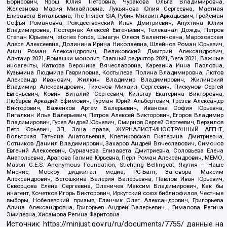
Борисович, Ярош Юлия Петровна, Чуракова Ольга Владимировна,
Железнова Мария Михайловна, Лукьянова Юлия Сергеевна, Маетная
Елизавета Витальевна, The Insider SIA, Рубин Михаил Аркадьевич, Гройсман
Софья Романовна, Рождественский Илья Дмитриевич, Апухтина Юлия
Владимировна, Постернак Алексей Евгеньевич, Телеканал Дождь, Петров
Степан Юрьевич, Istories fonds, Шмагун Олеся Валентиновна, Мароховская
Алеся Алексеевна, Долинина Ирина Николаевна, Шлейнов Роман Юрьевич,
Анин Роман Александрович, Великовский Дмитрий Александрович,
Альтаир 2021, Ромашки монолит, Главный редактор 2021, Вега 2021, Важные
иноагенты, Каткова Вероника Вячеславовна, Карезина Инна Павловна,
Кузьмина Людмила Гавриловна, Костылева Полина Владимировна, Лютов
Александр Иванович, Жилкин Владимир Владимирович, Жилинский
Владимир Александрович, Тихонов Михаил Сергеевич, Пискунов Сергей
Евгеньевич, Ковин Виталий Сергеевич, Кильтау Екатерина Викторовна,
Любарев Аркадий Ефимович, Гурман Юрий Альбертович, Грезев Александр
Викторович, Важенков Артем Валерьевич, Иванова София Юрьевна,
Пигалкин Илья Валерьевич, Петров Алексей Викторович, Егоров Владимир
Владимирович, Гусев Андрей Юрьевич, Смирнов Сергей Сергеевич, Верзилов
Петр Юрьевич, ЗП, Зона права, ЖУРНАЛИСТ-ИНОСТРАННЫЙ АГЕНТ,
Вольтская Татьяна Анатольевна, Клепиковская Екатерина Дмитриевна,
Сотников Даниил Владимирович, Захаров Андрей Вячеславович, Симонов
Евгений Алексеевич, Сурначева Елизавета Дмитриевна, Соловьева Елена
Анатольевна, Арапова Галина Юрьевна, Перл Роман Александрович, МЕМО,
Mason G.E.S. Anonymous Foundation, Stichting Bellingcat, Якутия – Наше
Мнение, Москоу диджитал медиа, РС-Балт, Заговора Максим
Александрович, Ветошкина Валерия Валерьевна, Павлов Иван Юрьевич,
Скворцова Елена Сергеевна, Оленичев Максим Владимирович, Как бы
инагент, Кочетков Игорь Викторович, Иркутский союз библиофилов, Честные
выборы, Нобелевский призыв, Еланчик Олег Александрович, Григорьева
Алина Александровна, Григорьев Андрей Валерьевич , Гималова Регина
Эмилевна, Хисамова Регина Фаритовна
Источник:
https://minjust.gov.ru/ru/documents/7755/
данные на