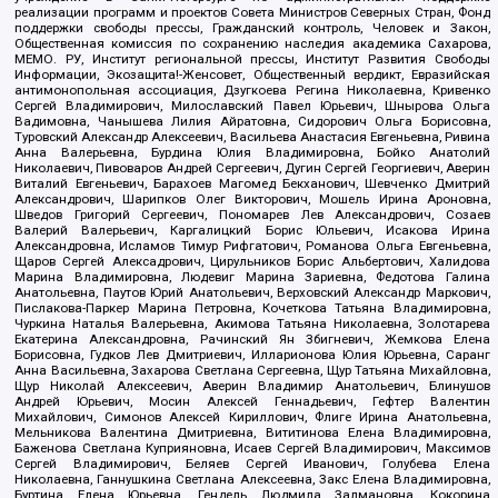
реализации программ и проектов Совета Министров Северных Стран, Фонд
поддержки свободы прессы, Гражданский контроль, Человек и Закон,
Общественная комиссия по сохранению наследия академика Сахарова,
МЕМО. РУ, Институт региональной прессы, Институт Развития Свободы
Информации, Экозащита!-Женсовет, Общественный вердикт, Евразийская
антимонопольная ассоциация, Дзугкоева Регина Николаевна, Кривенко
Сергей Владимирович, Милославский Павел Юрьевич, Шнырова Ольга
Вадимовна, Чанышева Лилия Айратовна, Сидорович Ольга Борисовна,
Туровский Александр Алексеевич, Васильева Анастасия Евгеньевна, Ривина
Анна Валерьевна, Бурдина Юлия Владимировна, Бойко Анатолий
Николаевич, Пивоваров Андрей Сергеевич, Дугин Сергей Георгиевич, Аверин
Виталий Евгеньевич, Барахоев Магомед Бекханович, Шевченко Дмитрий
Александрович, Шарипков Олег Викторович, Мошель Ирина Ароновна,
Шведов Григорий Сергеевич, Пономарев Лев Александрович, Созаев
Валерий Валерьевич, Каргалицкий Борис Юльевич, Исакова Ирина
Александровна, Исламов Тимур Рифгатович, Романова Ольга Евгеньевна,
Щаров Сергей Алексадрович, Цирульников Борис Альбертович, Халидова
Марина Владимировна, Людевиг Марина Зариевна, Федотова Галина
Анатольевна, Паутов Юрий Анатольевич, Верховский Александр Маркович,
Пислакова-Паркер Марина Петровна, Кочеткова Татьяна Владимировна,
Чуркина Наталья Валерьевна, Акимова Татьяна Николаевна, Золотарева
Екатерина Александровна, Рачинский Ян Збигневич, Жемкова Елена
Борисовна, Гудков Лев Дмитриевич, Илларионова Юлия Юрьевна, Саранг
Анна Васильевна, Захарова Светлана Сергеевна, Щур Татьяна Михайловна,
Щур Николай Алексеевич, Аверин Владимир Анатольевич, Блинушов
Андрей Юрьевич, Мосин Алексей Геннадьевич, Гефтер Валентин
Михайлович, Симонов Алексей Кириллович, Флиге Ирина Анатольевна,
Мельникова Валентина Дмитриевна, Вититинова Елена Владимировна,
Баженова Светлана Куприяновна, Исаев Сергей Владимирович, Максимов
Сергей Владимирович, Беляев Сергей Иванович, Голубева Елена
Николаевна, Ганнушкина Светлана Алексеевна, Закс Елена Владимировна,
Буртина Елена Юрьевна, Гендель Людмила Залмановна, Кокорина