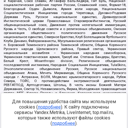
и Карачая, Союз славян, Ат-Такфир Валь-Хиджра, Пит Буль, Национал-
социалистическая рабочая партия России, Славянский союз, Формат-18,
Благородный Орден Дьявола, Армия воли народа, Национальная
Социалистическая Инициатива города Череповца, Духовно-Родовая
Держава Русь, Русское национальное единство, Древнерусской
Инглистической церкви Православных Староверов-Инглингов, Русский
общенациональный союз, Движение против нелегальной иммиграции,
Кровь и Честь, О свободе совести и о религиозных объединениях, Омская
организация общественного политического движения Русское
национальное единство, Северное Братство, Клуб Болельщиков Футбольного
Клуба Динамо, Файзрахманисты, Мусульманская религиозная организация
п. Боровский Тюменского района Тюменской области, Община Коренного
Русского народа Щелковского района, Правый сектор, Украинская
национальная ассамблея – Украинская народная самооборона,
Украинская повстанческая армия, Тризуб им. Степана Бандеры, Братство,
Белый Крест, Misanthropic division, Религиозное объединение
последователей инглиизма, Народная Социальная Инициатива, TulaSkins,
Этнополитическое объединение Русские, Русское национальное
объединение Атака, Мечеть Мирмамеда, Община Коренного Русского
народа г. Астрахани, ВОЛЯ, Меджлис крымскотатарского народа, Рубеж
Севера, ТОЙС, О противодействии экстремистской деятельности,
РЕВТАТПОД, Артподготовка, Штольц, В честь иконы Божией Матери
Державная, Сектор 16, Независимость, Фирма, Молодежная правозащитная
группа МПГ, Курсом Правды и Единения, Каракольская инициативная
группа, Автоград Крю, Союз Славянских Сил Руси, Алля-Аят,
Благотворительный пансионат Ак Умут, Русская республика Русь,
Для повышения удобства сайта мы используем
Арестантское уголовное единство, Башкорт, Нация и свобода, W.H.С., Фалунь
cookies (
подробнее
). К сайту подключены
Дафа, Иртыш Ultras, Русский Патриотический клуб-Новокузнецк/РПК,
сервисы Yandex.Metrika, LiveInternet, top.mail.ru,
Сибирский державный союз, Фонд борьбы с коррупцией, Фонд защиты прав
граждан, Штабы Навального, Совет граждан СССР Прикубанского округа г.
которые также используют файлы cookies
Краснодара
(
подробнее
).
Источник:
https://minjust.gov.ru/ru/documents/7822/
данные на