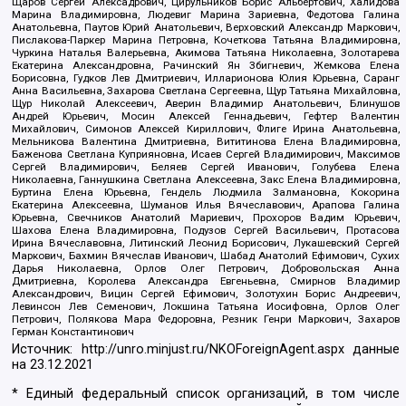
Щаров Сергей Алексадрович, Цирульников Борис Альбертович, Халидова
Марина Владимировна, Людевиг Марина Зариевна, Федотова Галина
Анатольевна, Паутов Юрий Анатольевич, Верховский Александр Маркович,
Пислакова-Паркер Марина Петровна, Кочеткова Татьяна Владимировна,
Чуркина Наталья Валерьевна, Акимова Татьяна Николаевна, Золотарева
Екатерина Александровна, Рачинский Ян Збигневич, Жемкова Елена
Борисовна, Гудков Лев Дмитриевич, Илларионова Юлия Юрьевна, Саранг
Анна Васильевна, Захарова Светлана Сергеевна, Щур Татьяна Михайловна,
Щур Николай Алексеевич, Аверин Владимир Анатольевич, Блинушов
Андрей Юрьевич, Мосин Алексей Геннадьевич, Гефтер Валентин
Михайлович, Симонов Алексей Кириллович, Флиге Ирина Анатольевна,
Мельникова Валентина Дмитриевна, Вититинова Елена Владимировна,
Баженова Светлана Куприяновна, Исаев Сергей Владимирович, Максимов
Сергей Владимирович, Беляев Сергей Иванович, Голубева Елена
Николаевна, Ганнушкина Светлана Алексеевна, Закс Елена Владимировна,
Буртина Елена Юрьевна, Гендель Людмила Залмановна, Кокорина
Екатерина Алексеевна, Шуманов Илья Вячеславович, Арапова Галина
Юрьевна, Свечников Анатолий Мариевич, Прохоров Вадим Юрьевич,
Шахова Елена Владимировна, Подузов Сергей Васильевич, Протасова
Ирина Вячеславовна, Литинский Леонид Борисович, Лукашевский Сергей
Маркович, Бахмин Вячеслав Иванович, Шабад Анатолий Ефимович, Сухих
Дарья Николаевна, Орлов Олег Петрович, Добровольская Анна
Дмитриевна, Королева Александра Евгеньевна, Смирнов Владимир
Александрович, Вицин Сергей Ефимович, Золотухин Борис Андреевич,
Левинсон Лев Семенович, Локшина Татьяна Иосифовна, Орлов Олег
Петрович, Полякова Мара Федоровна, Резник Генри Маркович, Захаров
Герман Константинович
Источник:
http://unro.minjust.ru/NKOForeignAgent.aspx
данные
на
23.12.2021
* Единый федеральный список организаций, в том числе