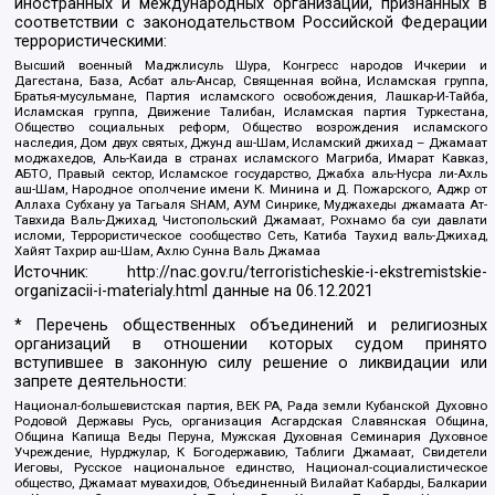
иностранных и международных организаций, признанных в
соответствии с законодательством Российской Федерации
террористическими:
Высший военный Маджлисуль Шура, Конгресс народов Ичкерии и
Дагестана, База, Асбат аль-Ансар, Священная война, Исламская группа,
Братья-мусульмане, Партия исламского освобождения, Лашкар-И-Тайба,
Исламская группа, Движение Талибан, Исламская партия Туркестана,
Общество социальных реформ, Общество возрождения исламского
наследия, Дом двух святых, Джунд аш-Шам, Исламский джихад – Джамаат
моджахедов, Аль-Каида в странах исламского Магриба, Имарат Кавказ,
АБТО, Правый сектор, Исламское государство, Джабха аль-Нусра ли-Ахль
аш-Шам, Народное ополчение имени К. Минина и Д. Пожарского, Аджр от
Аллаха Субхану уа Тагьаля SHAM, АУМ Синрике, Муджахеды джамаата Ат-
Тавхида Валь-Джихад, Чистопольский Джамаат, Рохнамо ба суи давлати
исломи, Террористическое сообщество Сеть, Катиба Таухид валь-Джихад,
Хайят Тахрир аш-Шам, Ахлю Сунна Валь Джамаа
Источник:
http://nac.gov.ru/terroristicheskie-i-ekstremistskie-
organizacii-i-materialy.html
данные на
06.12.2021
* Перечень общественных объединений и религиозных
организаций в отношении которых судом принято
вступившее в законную силу решение о ликвидации или
запрете деятельности:
Национал-большевистская партия, ВЕК РА, Рада земли Кубанской Духовно
Родовой Державы Русь, организация Асгардская Славянская Община,
Община Капища Веды Перуна, Мужская Духовная Семинария Духовное
Учреждение, Нурджулар, К Богодержавию, Таблиги Джамаат, Свидетели
Иеговы, Русское национальное единство, Национал-социалистическое
общество, Джамаат мувахидов, Объединенный Вилайат Кабарды, Балкарии