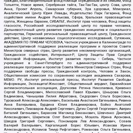
граждан, Благотворительный фонд помощи осужденным и их семьям, Фонд
Тольятти, Новое время, Серебряная тайга, Так-Так-Так, центр Сова, центр
Анна, Проект Апрель, Самарская губерния, Эра здоровья, Мемориал,
Аналитический Центр Юрия Левады, Издательство Парк Гагарина, Фонд
содействия имени Андрея Рылькова, Сфера, Уральская правозащитная
группа, Женщины Евразии, СИБАЛЬТ, Институт прав человека, Фонд защиты
гласности, Российский исследовательский центр по правам человека,
Дальневосточный центр развития гражданских инициатив и социального
партнерства, Пермский региональный правозащитный центр, Гражданское
действие, Центр независимых социологических исследований, Сутяжник,
АКАДЕМИЯ ПО ПРАВАМ ЧЕЛОВЕКА, Частное учреждение в Калининграде по
административной поддержке реализации программ и проектов Совета
Министров северных стран, Центр развития некоммерческих организаций,
Гражданское содействие, Интернешнл-Р, Центр Защиты Прав Средств
Массовой Информации, Институт развития прессы - Сибирь, Частное
учреждение в Санкт-Петербурге по административной поддержке
реализации программ и проектов Совета Министров Северных Стран, Фонд
поддержки свободы прессы, Гражданский контроль, Человек и Закон,
Общественная комиссия по сохранению наследия академика Сахарова,
МЕМО. РУ, Институт региональной прессы, Институт Развития Свободы
Информации, Экозащита!-Женсовет, Общественный вердикт, Евразийская
антимонопольная ассоциация, Дзугкоева Регина Николаевна, Кривенко
Сергей Владимирович, Милославский Павел Юрьевич, Шнырова Ольга
Вадимовна, Чанышева Лилия Айратовна, Сидорович Ольга Борисовна,
Туровский Александр Алексеевич, Васильева Анастасия Евгеньевна, Ривина
Анна Валерьевна, Бурдина Юлия Владимировна, Бойко Анатолий
Николаевич, Пивоваров Андрей Сергеевич, Дугин Сергей Георгиевич, Аверин
Виталий Евгеньевич, Барахоев Магомед Бекханович, Шевченко Дмитрий
Александрович, Шарипков Олег Викторович, Мошель Ирина Ароновна,
Шведов Григорий Сергеевич, Пономарев Лев Александрович, Созаев
Валерий Валерьевич, Каргалицкий Борис Юльевич, Исакова Ирина
Александровна, Исламов Тимур Рифгатович, Романова Ольга Евгеньевна,