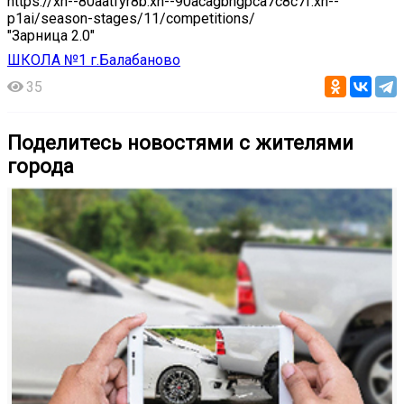
https://xn--80aatfyr8b.xn--90acagbhgpca7c8c7f.xn--
p1ai/season-stages/11/competitions/
"Зарница 2.0"
ШКОЛА №1 г.Балабаново
35
Поделитесь новостями с жителями
города