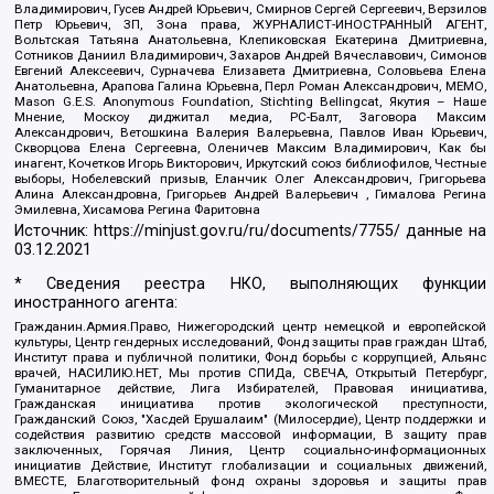
Владимирович, Гусев Андрей Юрьевич, Смирнов Сергей Сергеевич, Верзилов
Петр Юрьевич, ЗП, Зона права, ЖУРНАЛИСТ-ИНОСТРАННЫЙ АГЕНТ,
Вольтская Татьяна Анатольевна, Клепиковская Екатерина Дмитриевна,
Сотников Даниил Владимирович, Захаров Андрей Вячеславович, Симонов
Евгений Алексеевич, Сурначева Елизавета Дмитриевна, Соловьева Елена
Анатольевна, Арапова Галина Юрьевна, Перл Роман Александрович, МЕМО,
Mason G.E.S. Anonymous Foundation, Stichting Bellingcat, Якутия – Наше
Мнение, Москоу диджитал медиа, РС-Балт, Заговора Максим
Александрович, Ветошкина Валерия Валерьевна, Павлов Иван Юрьевич,
Скворцова Елена Сергеевна, Оленичев Максим Владимирович, Как бы
инагент, Кочетков Игорь Викторович, Иркутский союз библиофилов, Честные
выборы, Нобелевский призыв, Еланчик Олег Александрович, Григорьева
Алина Александровна, Григорьев Андрей Валерьевич , Гималова Регина
Эмилевна, Хисамова Регина Фаритовна
Источник:
https://minjust.gov.ru/ru/documents/7755/
данные на
03.12.2021
* Сведения реестра НКО, выполняющих функции
иностранного агента:
Гражданин.Армия.Право, Нижегородский центр немецкой и европейской
культуры, Центр гендерных исследований, Фонд защиты прав граждан Штаб,
Институт права и публичной политики, Фонд борьбы с коррупцией, Альянс
врачей, НАСИЛИЮ.НЕТ, Мы против СПИДа, СВЕЧА, Открытый Петербург,
Гуманитарное действие, Лига Избирателей, Правовая инициатива,
Гражданская инициатива против экологической преступности,
Гражданский Союз, "Хасдей Ерушалаим" (Милосердие), Центр поддержки и
содействия развитию средств массовой информации, В защиту прав
заключенных, Горячая Линия, Центр социально-информационных
инициатив Действие, Институт глобализации и социальных движений,
ВМЕСТЕ, Благотворительный фонд охраны здоровья и защиты прав