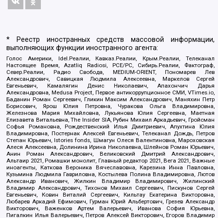
* Реестр иностранных средств массовой информации,
выполняющих функции иностранного агента:
Голос Америки, Idel.Реалии, Кавказ.Реалии, Крым.Реалии, Телеканал
Настоящее Время, Azatliq Radiosi, PCE/PC, Сибирь.Реалии, Фактограф,
Север.Реалии, Радио Свобода, MEDIUM-ORIENT, Пономарев Лев
Александрович, Савицкая Людмила Алексеевна, Маркелов Сергей
Евгеньевич, Камалягин Денис Николаевич, Апахончич Дарья
Александровна, Medusa Project, Первое антикоррупционное СМИ, VTimes.io,
Баданин Роман Сергеевич, Гликин Максим Александрович, Маняхин Петр
Борисович, Ярош Юлия Петровна, Чуракова Ольга Владимировна,
Железнова Мария Михайловна, Лукьянова Юлия Сергеевна, Маетная
Елизавета Витальевна, The Insider SIA, Рубин Михаил Аркадьевич, Гройсман
Софья Романовна, Рождественский Илья Дмитриевич, Апухтина Юлия
Владимировна, Постернак Алексей Евгеньевич, Телеканал Дождь, Петров
Степан Юрьевич, Istories fonds, Шмагун Олеся Валентиновна, Мароховская
Алеся Алексеевна, Долинина Ирина Николаевна, Шлейнов Роман Юрьевич,
Анин Роман Александрович, Великовский Дмитрий Александрович,
Альтаир 2021, Ромашки монолит, Главный редактор 2021, Вега 2021, Важные
иноагенты, Каткова Вероника Вячеславовна, Карезина Инна Павловна,
Кузьмина Людмила Гавриловна, Костылева Полина Владимировна, Лютов
Александр Иванович, Жилкин Владимир Владимирович, Жилинский
Владимир Александрович, Тихонов Михаил Сергеевич, Пискунов Сергей
Евгеньевич, Ковин Виталий Сергеевич, Кильтау Екатерина Викторовна,
Любарев Аркадий Ефимович, Гурман Юрий Альбертович, Грезев Александр
Викторович, Важенков Артем Валерьевич, Иванова София Юрьевна,
Пигалкин Илья Валерьевич, Петров Алексей Викторович, Егоров Владимир