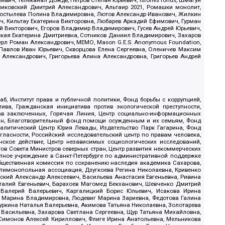
иковский Дмитрий Александрович, Альтаир 2021, Ромашки монолит,
, Костылева Полина Владимировна, Лютов Александр Иванович, Жилкин
, Кильтау Екатерина Викторовна, Любарев Аркадий Ефимович, Гурман
й Викторович, Егоров Владимир Владимирович, Гусев Андрей Юрьевич,
ская Екатерина Дмитриевна, Сотников Даниил Владимирович, Захаров
ерл Роман Александрович, МЕМО, Mason G.E.S. Anonymous Foundation,
, Павлов Иван Юрьевич, Скворцова Елена Сергеевна, Оленичев Максим
 Александрович, Григорьева Алина Александровна, Григорьев Андрей
б, Институт права и публичной политики, Фонд борьбы с коррупцией,
ива, Гражданская инициатива против экологической преступности,
рав заключенных, Горячая Линия, Центр социально-информационных
дан, Благотворительный фонд помощи осужденным и их семьям, Фонд
 Аналитический Центр Юрия Левады, Издательство Парк Гагарина, Фонд
гласности, Российский исследовательский центр по правам человека,
ское действие, Центр независимых социологических исследований,
в Совета Министров северных стран, Центр развития некоммерческих
стное учреждение в Санкт-Петербурге по административной поддержке
Общественная комиссия по сохранению наследия академика Сахарова,
нтимонопольная ассоциация, Дзугкоева Регина Николаевна, Кривенко
кий Александр Алексеевич, Васильева Анастасия Евгеньевна, Ривина
италий Евгеньевич, Барахоев Магомед Бекханович, Шевченко Дмитрий
 Валерий Валерьевич, Каргалицкий Борис Юльевич, Исакова Ирина
ва Марина Владимировна, Людевиг Марина Зариевна, Федотова Галина
уркина Наталья Валерьевна, Акимова Татьяна Николаевна, Золотарева
 Васильевна, Захарова Светлана Сергеевна, Щур Татьяна Михайловна,
 Симонов Алексей Кириллович, Флиге Ирина Анатольевна, Мельникова