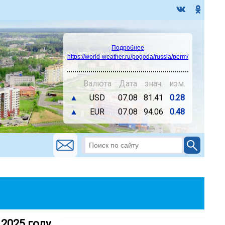
Подробнее
https://world-weather.ru/pogoda/russia/perm/
Валюта
Дата
знач.
изм.
▲
USD
07.08
81.41
0.28
▲
EUR
07.08
94.06
0.48
2025 году