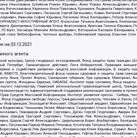
рина Николаевна, Шлейнов Роман Юрьевич, Анин Роман Александрович, Вел
оника Вячеславовна, Карезина Инна Павловна, Кузьмина Людмила Гавриловна
ов Михаил Сергеевич, Пискунов Сергей Евгеньевич, Ковин Виталий Сергеевич
алерьевич, Иванова София Юрьевна, Пигалкин Илья Валерьевич, Петров Алексе
а, ЖУРНАЛИСТ-ИНОСТРАННЫЙ АГЕНТ, Вольтская Татьяна Анатольевна, Клепиков
авета Дмитриевна, Соловьева Елена Анатольевна, Арапова Галина Юрьевна, П
иа, РС-Балт, Заговора Максим Александрович, Ветошкина Валерия Валерьевна
ский союз библиофилов, Честные выборы, Нобелевский призыв, Еланчик Олег
а
е на
03.12.2021
нного агента:
ой культуры, Центр гендерных исследований, Фонд защиты прав граждан Шта
 Петербург, Гуманитарное действие, Лига Избирателей, Правовая инициат
держки и содействия развитию средств массовой информации, В защиту п
ий, ВМЕСТЕ, Благотворительный фонд охраны здоровья и защиты прав граж
, центр Анна, Проект Апрель, Самарская губерния, Эра здоровья, Мемориал,
я группа, Женщины Евразии, СИБАЛЬТ, Институт прав человека, Фонд защиты 
льного партнерства, Пермский региональный правозащитный центр, Граждан
лининграде по административной поддержке реализации программ и проекто
 Прав Средств Массовой Информации, Институт развития прессы - Сибирь, Ча
, Фонд поддержки свободы прессы, Гражданский контроль, Человек и Закон, 
оды Информации, Экозащита!-Женсовет, Общественный вердикт, Евразийская а
 Вадимовна, Чанышева Лилия Айратовна, Сидорович Ольга Борисовна, Туровс
олаевич, Пивоваров Андрей Сергеевич, Дугин Сергей Георгиевич, Аверин В
вна, Шведов Григорий Сергеевич, Пономарев Лев Александрович, Созаев
евна, Щаров Сергей Алексадрович, Цирульников Борис Альбертович, Халидо
ович, Пислакова-Паркер Марина Петровна, Кочеткова Татьяна Владимировна, Ч
Борисовна, Гудков Лев Дмитриевич, Илларионова Юлия Юрьевна, Саранг Анна
Андрей Юрьевич, Мосин Алексей Геннадьевич, Гефтер Валентин Михайлович,