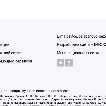
E-mail: info@balabanovo-gaze
мации
Разработчик сайта –
INFOR
атной связи
Мы в социальных сетях:
 помощью сервисов
выполняющих функции иностранного агента:
 Настоящее Время, Azatliq Radiosi, PCE/PC, Сибирь.Реалии, Фактограф, Север
ягин Денис Николаевич, Апахончич Дарья Александровна, Medusa Project, П
етровна, Чуракова Ольга Владимировна, Железнова Мария Михайловна, Лукьян
й Илья Дмитриевич, Апухтина Юлия Владимировна, Постернак Алексей Евгеньев