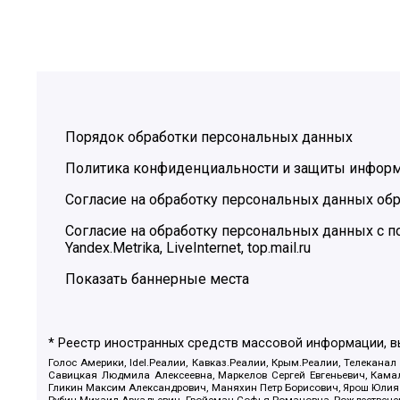
Порядок обработки персональных данных
Политика конфиденциальности и защиты инфор
Согласие на обработку персональных данных обр
Согласие на обработку персональных данных с
Yandex.Metrika, LiveInternet, top.mail.ru
Показать баннерные места
* Реестр иностранных средств массовой информации, 
Голос Америки, Idel.Реалии, Кавказ.Реалии, Крым.Реалии, Телеканал
Савицкая Людмила Алексеевна, Маркелов Сергей Евгеньевич, Камал
Гликин Максим Александрович, Маняхин Петр Борисович, Ярош Юлия П
Рубин Михаил Аркадьевич, Гройсман Софья Романовна, Рождественски