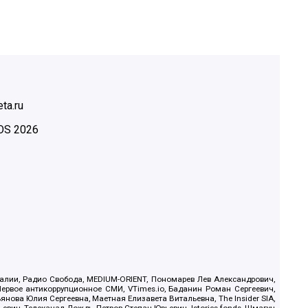
ta.ru
OS
2026
.Реалии, Радио Свобода, MEDIUM-ORIENT, Пономарев Лев Александрович,
ервое антикоррупционное СМИ, VTimes.io, Баданин Роман Сергеевич,
ова Юлия Сергеевна, Маетная Елизавета Витальевна, The Insider SIA,
ич, Телеканал Дождь, Петров Степан Юрьевич, Istories fonds, Шмагун