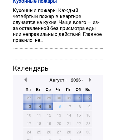
Кухонные пожары
Кухонные пожары Каждый
четвёртый пожар в квартире
случается на кухне. Чаще всего — из-
за оставленной без присмотра еды
или неправильных действий. Главное
правило: не...
Календарь
Август
2026
Пн
Вт
Ср
Чт
Пт
Сб
Вс
27
28
29
30
31
1
2
3
4
5
6
7
8
9
10
11
12
13
14
15
16
17
18
19
20
21
22
23
24
25
26
27
28
29
30