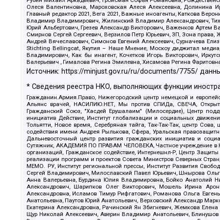
Олеся Валентиновна, Мароховская Алеся Алексеевна, Долинина И
Главный редактор 2021, Вега 2021, Важные иноагенты, Каткова Вер
Владимир Владимирович, Жилинский Владимир Александрович, Тихон
Юрий Альбертович, Грезев Александр Викторович, Важенков Артем В
Смирнов Сергей Сергеевич, Верзилов Петр Юрьевич, ЗП, Зона прав
Андрей Вячеславович, Симонов Евгений Алексеевич, Сурначева Елиз
Stichting Bellingcat, Якутия – Наше Мнение, Москоу диджитал мед
Владимирович, Как бы инагент, Кочетков Игорь Викторович, Иркут
Валерьевич , Гималова Регина Эмилевна, Хисамова Регина Фаритовн
Источник:
https://minjust.gov.ru/ru/documents/7755/
данны
* Сведения реестра НКО, выполняющих функции иностра
Гражданин.Армия.Право, Нижегородский центр немецкой и европейск
Альянс врачей, НАСИЛИЮ.НЕТ, Мы против СПИДа, СВЕЧА, Открытый
Гражданский Союз, "Хасдей Ерушалаим" (Милосердие), Центр под
инициатив Действие, Институт глобализации и социальных движен
Тольятти, Новое время, Серебряная тайга, Так-Так-Так, центр Сова
содействия имени Андрея Рылькова, Сфера, Уральская правозащитна
Дальневосточный центр развития гражданских инициатив и социа
Сутяжник, АКАДЕМИЯ ПО ПРАВАМ ЧЕЛОВЕКА, Частное учреждение в Ка
организаций, Гражданское содействие, Интернешнл-Р, Центр Защиты
реализации программ и проектов Совета Министров Северных Стран
МЕМО. РУ, Институт региональной прессы, Институт Развития Своб
Сергей Владимирович, Милославский Павел Юрьевич, Шнырова Ольга
Анна Валерьевна, Бурдина Юлия Владимировна, Бойко Анатолий Ник
Александрович, Шарипков Олег Викторович, Мошель Ирина Ароно
Александровна, Исламов Тимур Рифгатович, Романова Ольга Евгень
Анатольевна, Паутов Юрий Анатольевич, Верховский Александр Марк
Екатерина Александровна, Рачинский Ян Збигневич, Жемкова Елена 
Щур Николай Алексеевич, Аверин Владимир Анатольевич, Блинушов 