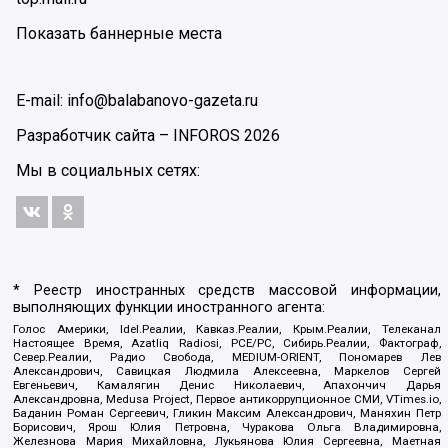
Показать баннерные места
E-mail: info@balabanovo-gazeta.ru
Разработчик сайта –
INFOROS
2026
Мы в социальных сетях:
* Реестр иностранных средств массовой информации,
выполняющих функции иностранного агента:
Голос Америки, Idel.Реалии, Кавказ.Реалии, Крым.Реалии, Телеканал
Настоящее Время, Azatliq Radiosi, PCE/PC, Сибирь.Реалии, Фактограф,
Север.Реалии, Радио Свобода, MEDIUM-ORIENT, Пономарев Лев
Александрович, Савицкая Людмила Алексеевна, Маркелов Сергей
Евгеньевич, Камалягин Денис Николаевич, Апахончич Дарья
Александровна, Medusa Project, Первое антикоррупционное СМИ, VTimes.io,
Баданин Роман Сергеевич, Гликин Максим Александрович, Маняхин Петр
Борисович, Ярош Юлия Петровна, Чуракова Ольга Владимировна,
Железнова Мария Михайловна, Лукьянова Юлия Сергеевна, Маетная