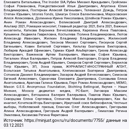
Елизавета Витальевна, The Insider SIA, Рубин Михаил Аркадьевич, Гройсман
Софья Романовна, Рождественский Илья Дмитриевич, Апухтина Юлия
Владимировна, Постернак Алексей Евгеньевич, Телеканал Дождь, Петров
Степан Юрьевич, Istories fonds, Шмагун Олеся Валентиновна, Мароховская
Алеся Алексеевна, Долинина Ирина Николаевна, Шлейнов Роман Юрьевич,
Анин Роман Александрович, Великовский Дмитрий Александрович,
Альтаир 2021, Ромашки монолит, Главный редактор 2021, Вега 2021, Важные
иноагенты, Каткова Вероника Вячеславовна, Карезина Инна Павловна,
Кузьмина Людмила Гавриловна, Костылева Полина Владимировна, Лютов
Александр Иванович, Жилкин Владимир Владимирович, Жилинский
Владимир Александрович, Тихонов Михаил Сергеевич, Пискунов Сергей
Евгеньевич, Ковин Виталий Сергеевич, Кильтау Екатерина Викторовна,
Любарев Аркадий Ефимович, Гурман Юрий Альбертович, Грезев Александр
Викторович, Важенков Артем Валерьевич, Иванова София Юрьевна,
Пигалкин Илья Валерьевич, Петров Алексей Викторович, Егоров Владимир
Владимирович, Гусев Андрей Юрьевич, Смирнов Сергей Сергеевич, Верзилов
Петр Юрьевич, ЗП, Зона права, ЖУРНАЛИСТ-ИНОСТРАННЫЙ АГЕНТ,
Вольтская Татьяна Анатольевна, Клепиковская Екатерина Дмитриевна,
Сотников Даниил Владимирович, Захаров Андрей Вячеславович, Симонов
Евгений Алексеевич, Сурначева Елизавета Дмитриевна, Соловьева Елена
Анатольевна, Арапова Галина Юрьевна, Перл Роман Александрович, МЕМО,
Mason G.E.S. Anonymous Foundation, Stichting Bellingcat, Якутия – Наше
Мнение, Москоу диджитал медиа, РС-Балт, Заговора Максим
Александрович, Ветошкина Валерия Валерьевна, Павлов Иван Юрьевич,
Скворцова Елена Сергеевна, Оленичев Максим Владимирович, Как бы
инагент, Кочетков Игорь Викторович, Иркутский союз библиофилов, Честные
выборы, Нобелевский призыв, Еланчик Олег Александрович, Григорьева
Алина Александровна, Григорьев Андрей Валерьевич , Гималова Регина
Эмилевна, Хисамова Регина Фаритовна
Источник:
https://minjust.gov.ru/ru/documents/7755/
данные на
03.12.2021