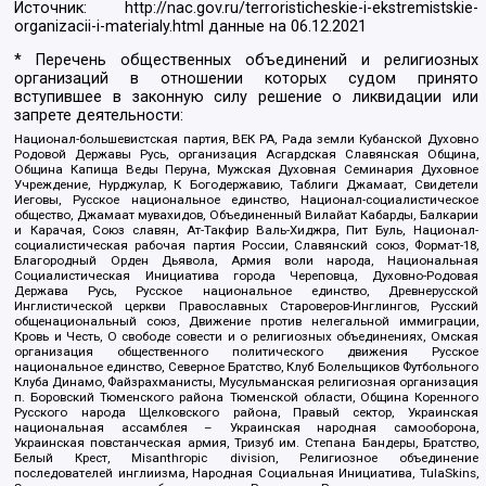
Источник:
http://nac.gov.ru/terroristicheskie-i-ekstremistskie-
organizacii-i-materialy.html
данные на
06.12.2021
* Перечень общественных объединений и религиозных
организаций в отношении которых судом принято
вступившее в законную силу решение о ликвидации или
запрете деятельности:
Национал-большевистская партия, ВЕК РА, Рада земли Кубанской Духовно
Родовой Державы Русь, организация Асгардская Славянская Община,
Община Капища Веды Перуна, Мужская Духовная Семинария Духовное
Учреждение, Нурджулар, К Богодержавию, Таблиги Джамаат, Свидетели
Иеговы, Русское национальное единство, Национал-социалистическое
общество, Джамаат мувахидов, Объединенный Вилайат Кабарды, Балкарии
и Карачая, Союз славян, Ат-Такфир Валь-Хиджра, Пит Буль, Национал-
социалистическая рабочая партия России, Славянский союз, Формат-18,
Благородный Орден Дьявола, Армия воли народа, Национальная
Социалистическая Инициатива города Череповца, Духовно-Родовая
Держава Русь, Русское национальное единство, Древнерусской
Инглистической церкви Православных Староверов-Инглингов, Русский
общенациональный союз, Движение против нелегальной иммиграции,
Кровь и Честь, О свободе совести и о религиозных объединениях, Омская
организация общественного политического движения Русское
национальное единство, Северное Братство, Клуб Болельщиков Футбольного
Клуба Динамо, Файзрахманисты, Мусульманская религиозная организация
п. Боровский Тюменского района Тюменской области, Община Коренного
Русского народа Щелковского района, Правый сектор, Украинская
национальная ассамблея – Украинская народная самооборона,
Украинская повстанческая армия, Тризуб им. Степана Бандеры, Братство,
Белый Крест, Misanthropic division, Религиозное объединение
последователей инглиизма, Народная Социальная Инициатива, TulaSkins,