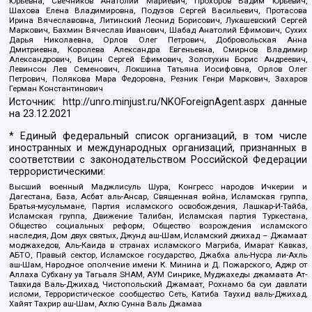
Юрьевна, Свечников Анатолий Мариевич, Прохоров Вадим Юрьевич,
Шахова Елена Владимировна, Подузов Сергей Васильевич, Протасова
Ирина Вячеславовна, Литинский Леонид Борисович, Лукашевский Сергей
Маркович, Бахмин Вячеслав Иванович, Шабад Анатолий Ефимович, Сухих
Дарья Николаевна, Орлов Олег Петрович, Добровольская Анна
Дмитриевна, Королева Александра Евгеньевна, Смирнов Владимир
Александрович, Вицин Сергей Ефимович, Золотухин Борис Андреевич,
Левинсон Лев Семенович, Локшина Татьяна Иосифовна, Орлов Олег
Петрович, Полякова Мара Федоровна, Резник Генри Маркович, Захаров
Герман Константинович
Источник:
http://unro.minjust.ru/NKOForeignAgent.aspx
данные
на
23.12.2021
* Единый федеральный список организаций, в том числе
иностранных и международных организаций, признанных в
соответствии с законодательством Российской Федерации
террористическими:
Высший военный Маджлисуль Шура, Конгресс народов Ичкерии и
Дагестана, База, Асбат аль-Ансар, Священная война, Исламская группа,
Братья-мусульмане, Партия исламского освобождения, Лашкар-И-Тайба,
Исламская группа, Движение Талибан, Исламская партия Туркестана,
Общество социальных реформ, Общество возрождения исламского
наследия, Дом двух святых, Джунд аш-Шам, Исламский джихад – Джамаат
моджахедов, Аль-Каида в странах исламского Магриба, Имарат Кавказ,
АБТО, Правый сектор, Исламское государство, Джабха аль-Нусра ли-Ахль
аш-Шам, Народное ополчение имени К. Минина и Д. Пожарского, Аджр от
Аллаха Субхану уа Тагьаля SHAM, АУМ Синрике, Муджахеды джамаата Ат-
Тавхида Валь-Джихад, Чистопольский Джамаат, Рохнамо ба суи давлати
исломи, Террористическое сообщество Сеть, Катиба Таухид валь-Джихад,
Хайят Тахрир аш-Шам, Ахлю Сунна Валь Джамаа