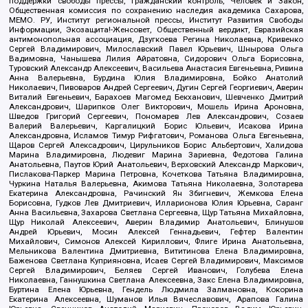
поддержки свободы прессы, Гражданский контроль, Человек и Закон,
Общественная комиссия по сохранению наследия академика Сахарова,
МЕМО. РУ, Институт региональной прессы, Институт Развития Свободы
Информации, Экозащита!-Женсовет, Общественный вердикт, Евразийская
антимонопольная ассоциация, Дзугкоева Регина Николаевна, Кривенко
Сергей Владимирович, Милославский Павел Юрьевич, Шнырова Ольга
Вадимовна, Чанышева Лилия Айратовна, Сидорович Ольга Борисовна,
Туровский Александр Алексеевич, Васильева Анастасия Евгеньевна, Ривина
Анна Валерьевна, Бурдина Юлия Владимировна, Бойко Анатолий
Николаевич, Пивоваров Андрей Сергеевич, Дугин Сергей Георгиевич, Аверин
Виталий Евгеньевич, Барахоев Магомед Бекханович, Шевченко Дмитрий
Александрович, Шарипков Олег Викторович, Мошель Ирина Ароновна,
Шведов Григорий Сергеевич, Пономарев Лев Александрович, Созаев
Валерий Валерьевич, Каргалицкий Борис Юльевич, Исакова Ирина
Александровна, Исламов Тимур Рифгатович, Романова Ольга Евгеньевна,
Щаров Сергей Алексадрович, Цирульников Борис Альбертович, Халидова
Марина Владимировна, Людевиг Марина Зариевна, Федотова Галина
Анатольевна, Паутов Юрий Анатольевич, Верховский Александр Маркович,
Пислакова-Паркер Марина Петровна, Кочеткова Татьяна Владимировна,
Чуркина Наталья Валерьевна, Акимова Татьяна Николаевна, Золотарева
Екатерина Александровна, Рачинский Ян Збигневич, Жемкова Елена
Борисовна, Гудков Лев Дмитриевич, Илларионова Юлия Юрьевна, Саранг
Анна Васильевна, Захарова Светлана Сергеевна, Щур Татьяна Михайловна,
Щур Николай Алексеевич, Аверин Владимир Анатольевич, Блинушов
Андрей Юрьевич, Мосин Алексей Геннадьевич, Гефтер Валентин
Михайлович, Симонов Алексей Кириллович, Флиге Ирина Анатольевна,
Мельникова Валентина Дмитриевна, Вититинова Елена Владимировна,
Баженова Светлана Куприяновна, Исаев Сергей Владимирович, Максимов
Сергей Владимирович, Беляев Сергей Иванович, Голубева Елена
Николаевна, Ганнушкина Светлана Алексеевна, Закс Елена Владимировна,
Буртина Елена Юрьевна, Гендель Людмила Залмановна, Кокорина
Екатерина Алексеевна, Шуманов Илья Вячеславович, Арапова Галина