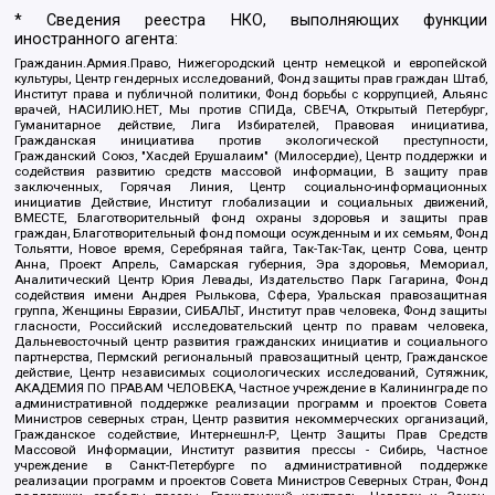
* Сведения реестра НКО, выполняющих функции
иностранного агента:
Гражданин.Армия.Право, Нижегородский центр немецкой и европейской
культуры, Центр гендерных исследований, Фонд защиты прав граждан Штаб,
Институт права и публичной политики, Фонд борьбы с коррупцией, Альянс
врачей, НАСИЛИЮ.НЕТ, Мы против СПИДа, СВЕЧА, Открытый Петербург,
Гуманитарное действие, Лига Избирателей, Правовая инициатива,
Гражданская инициатива против экологической преступности,
Гражданский Союз, "Хасдей Ерушалаим" (Милосердие), Центр поддержки и
содействия развитию средств массовой информации, В защиту прав
заключенных, Горячая Линия, Центр социально-информационных
инициатив Действие, Институт глобализации и социальных движений,
ВМЕСТЕ, Благотворительный фонд охраны здоровья и защиты прав
граждан, Благотворительный фонд помощи осужденным и их семьям, Фонд
Тольятти, Новое время, Серебряная тайга, Так-Так-Так, центр Сова, центр
Анна, Проект Апрель, Самарская губерния, Эра здоровья, Мемориал,
Аналитический Центр Юрия Левады, Издательство Парк Гагарина, Фонд
содействия имени Андрея Рылькова, Сфера, Уральская правозащитная
группа, Женщины Евразии, СИБАЛЬТ, Институт прав человека, Фонд защиты
гласности, Российский исследовательский центр по правам человека,
Дальневосточный центр развития гражданских инициатив и социального
партнерства, Пермский региональный правозащитный центр, Гражданское
действие, Центр независимых социологических исследований, Сутяжник,
АКАДЕМИЯ ПО ПРАВАМ ЧЕЛОВЕКА, Частное учреждение в Калининграде по
административной поддержке реализации программ и проектов Совета
Министров северных стран, Центр развития некоммерческих организаций,
Гражданское содействие, Интернешнл-Р, Центр Защиты Прав Средств
Массовой Информации, Институт развития прессы - Сибирь, Частное
учреждение в Санкт-Петербурге по административной поддержке
реализации программ и проектов Совета Министров Северных Стран, Фонд